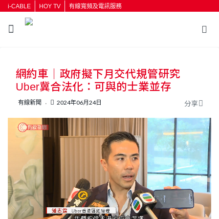
i-CABLE
HOY TV
有線寬頻及電訊服務
返回
網約車｜政府擬下月交代規管研究
按輸入鍵開始搜尋
Uber冀合法化：可與的士業並存
有線新聞
2024年06月24日
分享