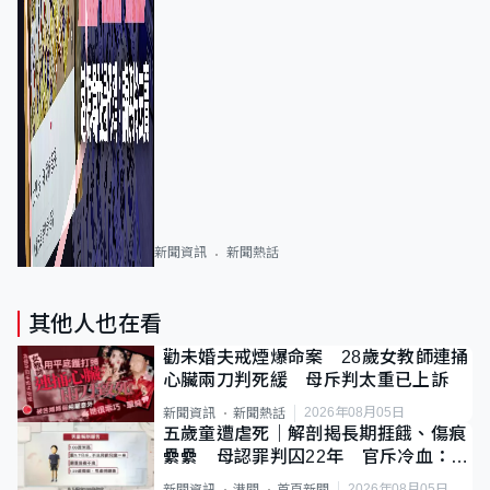
新聞資訊
新聞熱話
其他人也在看
勸未婚夫戒煙爆命案 28歲女教師連捅
心臟兩刀判死緩 母斥判太重已上訴
2026年08月05日
新聞資訊
新聞熱話
五歲童遭虐死｜解剖揭長期捱餓、傷痕
纍纍 母認罪判囚22年 官斥冷血：同
類案最惡劣
2026年08月05日