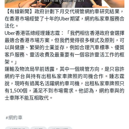
L
U
o
n
【有線新聞】政府計劃下月交代規管網約車研究結果，
a
m
d
u
在香港市場經營了十年的Uber期望，網約私家車服務合
e
t
d
e
:
法化。
3
6
Uber香港區總經理鍾志霆：「我們相信香港政府會選擇
.
4
最適合香港市場方案，但我們覺得很多模式及原則，可
9
%
以與健康、繁榮的士業並存，例如合理汽車標準、優質
客戶服務、靈活收費及最重要有一個容許靈活工作的框
架。」
運輸及物流局早前透露，其中一個規管方向，是只容許
網約平台與持有出租私家車牌照的司機合作。鍾志霆
說，現時有過萬名活躍網約車司機，出租私家車牌照只
有1,500個，滿足不到市場需求。他認為，網約車與的
士車隊不能互相取代。
網約車