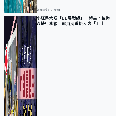
新聞資訊
港聞
小紅書大曬「BB展戰績」 博主：後悔
沒帶行李箱 職員揭重複入會「阻止唔
到」