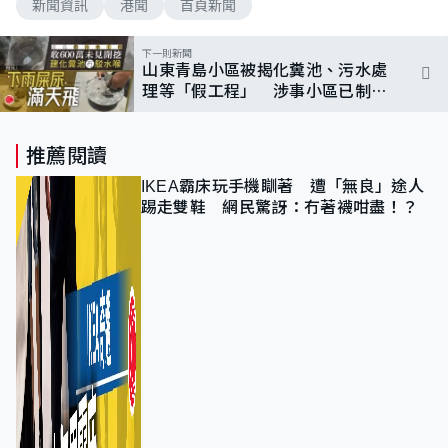
新聞資訊
港聞
首頁新聞
下一則新聞
山東青島小區被揭化糞池、污水處
理等「假工程」 涉事小區已制定
整治方案本周內施工
推薦閱讀
IKEA霸床玩手機瞓著 遭「無良」途人
踢走雙鞋 網民驚訝：冇著襪咁盡！？