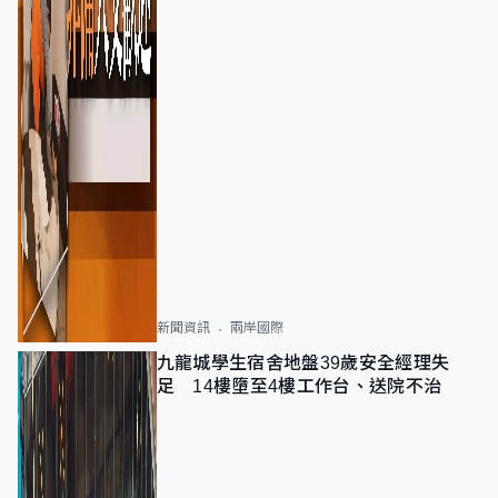
新聞資訊
兩岸國際
九龍城學生宿舍地盤39歲安全經理失
足 14樓墮至4樓工作台、送院不治