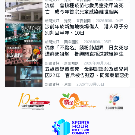
新聞資訊
港聞
首頁新聞
流感｜曾接種疫苗七歲男童染甲流死
亡 成今年首宗兒童感染離世個案
2026年08月04日
新聞資訊
港聞
首頁新聞
涉前年於新加坡機場傷人 港人母子分
別判囚半年、10日
2026年08月05日
新聞資訊
兩岸國際
偶像「不點名」談粉絲越界 日女死忠
遭群起狙擊 掛繩開直播道歉後輕生
2026年08月06日
新聞資訊
新聞熱話
五歲童疑遭虐死｜母親認誤殺及虐兒判
囚22年 官斥被告殘忍、同類案最惡劣
2026年08月05日
新聞資訊
港聞