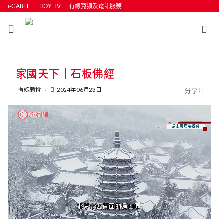
i-CABLE
HOY TV
有線寬頻及電訊服務
返回
家國天下｜石板佛經
按輸入鍵開始搜尋
有線新聞
2024年06月23日
分享
L
U
o