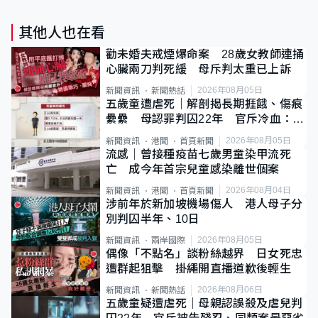
其他人也在看
勸未婚夫戒煙爆命案 28歲女教師連捅
心臟兩刀判死緩 母斥判太重已上訴
2026年08月05日
新聞資訊
新聞熱話
五歲童遭虐死｜解剖揭長期捱餓、傷痕
纍纍 母認罪判囚22年 官斥冷血：同
類案最惡劣
2026年08月05日
新聞資訊
港聞
首頁新聞
流感｜曾接種疫苗七歲男童染甲流死
亡 成今年首宗兒童感染離世個案
2026年08月04日
新聞資訊
港聞
首頁新聞
涉前年於新加坡機場傷人 港人母子分
別判囚半年、10日
2026年08月05日
新聞資訊
兩岸國際
偶像「不點名」談粉絲越界 日女死忠
遭群起狙擊 掛繩開直播道歉後輕生
2026年08月06日
新聞資訊
新聞熱話
五歲童疑遭虐死｜母親認誤殺及虐兒判