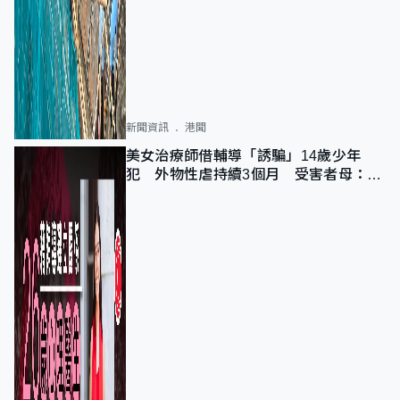
新聞資訊
港聞
美女治療師借輔導「誘騙」14歲少年
犯 外物性虐持續3個月 受害者母：要
保護其他人