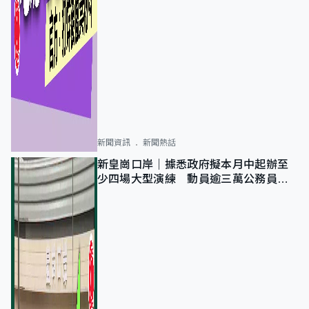
新聞資訊
新聞熱話
新皇崗口岸｜據悉政府擬本月中起辦至
少四場大型演練 動員逾三萬公務員人
次測試