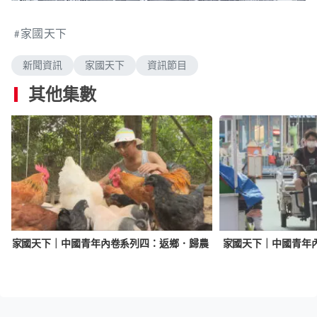
n
a
m
d
u
e
t
家國天下
d
e
:
2
.
新聞資訊
家國天下
資訊節目
0
0
%
其他集數
家國天下｜中國青年內卷系列四：返鄉．歸農
家國天下｜中國青年