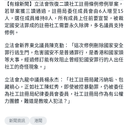
n
【有線新聞】立法會恢復二讀社工註冊條例修例草案，
a
m
d
u
若草案獲三讀通過，註冊局委任成員會由6人增至15
e
t
d
e
:
人，選任成員維持8人，所有成員上任前要宣誓，被裁
4
9
定國安法罪成的註冊社工需要永久除牌，多名議員支持
.
2
修例。
5
%
立法會新界東北議員陳克勤：「這次修例刪除國家安全
罪行逃生門，危害國安不是普通罪行，是香港和國家頭
等大事，經過修訂能有效阻止曾經犯國安罪行的人出任
社工的奇怪現象。」
立法會九龍中議員楊永杰：「社工註冊局藏污納垢、包
藏禍心，正如社工陳虹秀，即使被控暴動罪，仍被委任
為社工註冊局紀律委員會委員，社工註冊局作為有公權
力團體，難道是教唆人犯法？」
新聞資訊
港聞