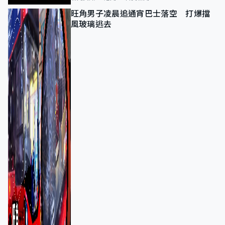
旺角男子凌晨追通宵巴士落空 打爆擋
風玻璃逃去