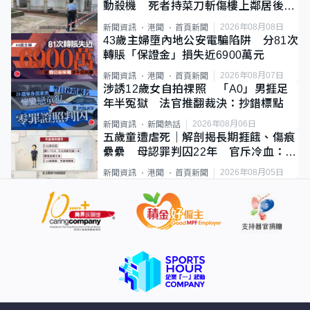
動殺機 死者持菜刀斬傷樓上鄰居後墮
斃
2026年08月08日
新聞資訊
港聞
首頁新聞
43歲主婦墮內地公安電騙陷阱 分81次
轉賬「保證金」損失近6900萬元
2026年08月07日
新聞資訊
港聞
首頁新聞
涉誘12歲女自拍祼照 「A0」男捱足
年半冤獄 法官推翻裁決：抄錯標點
2026年08月06日
新聞資訊
新聞熱話
五歲童遭虐死｜解剖揭長期捱餓、傷痕
纍纍 母認罪判囚22年 官斥冷血：同
類案最惡劣
2026年08月05日
新聞資訊
港聞
首頁新聞