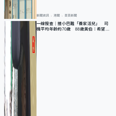
新聞資訊
港聞
首頁新聞
一線搜查｜揸小巴難「養家活兒」 司
機平均年齡約70歲 88歲黃伯：希望一
直揸落去