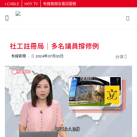
i-CABLE
HOY TV
有線寬頻及電訊服務
返回
社工註冊局｜多名議員撐修例
按輸入鍵開始搜尋
有線新聞
2024年07月03日
分享
L
U
o