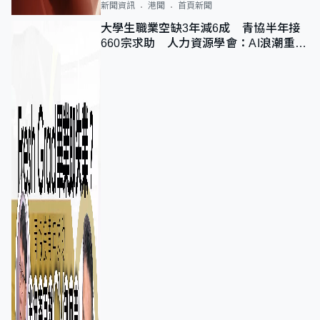
新聞資訊
港聞
首頁新聞
大學生職業空缺3年減6成 青協半年接
660宗求助 人力資源學會：AI浪潮重整
職位需求