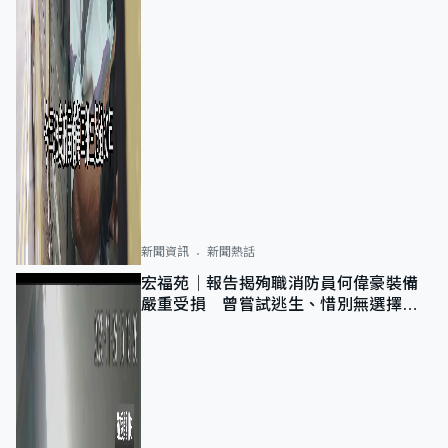
新聞資訊
新聞熱話
宏福苑｜報告揭殉職消防員何偉豪裝備
嚴重受損 曾嘗試逃生、惜別無選擇下
棄裝備墮樓