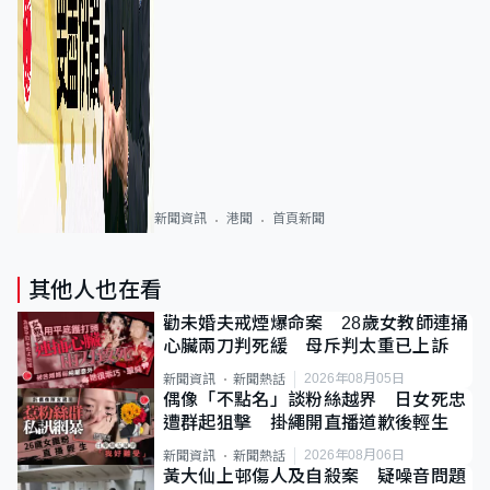
新聞資訊
港聞
首頁新聞
其他人也在看
勸未婚夫戒煙爆命案 28歲女教師連捅
心臟兩刀判死緩 母斥判太重已上訴
2026年08月05日
新聞資訊
新聞熱話
偶像「不點名」談粉絲越界 日女死忠
遭群起狙擊 掛繩開直播道歉後輕生
2026年08月06日
新聞資訊
新聞熱話
黃大仙上邨傷人及自殺案 疑噪音問題