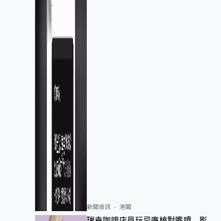
新聞資訊
港聞
瑞幸咖啡店員玩忌廉槍對嘴噴 影