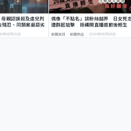
｜母親認誤殺及虐兒判
偶像「不點名」談粉絲越界 日女死
告殘忍、同類案最惡劣
遭群起狙擊 掛繩開直播道歉後輕生
26年08月05日
2026年08月06日
新聞資訊
新聞熱話