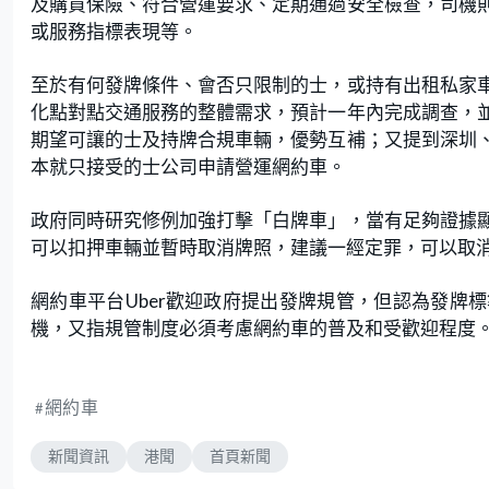
及購買保險、符合營運要求、定期通過安全檢查，司機
或服務指標表現等。
至於有何發牌條件、會否只限制的士，或持有出租私家
化點對點交通服務的整體需求，預計一年內完成調查，
期望可讓的士及持牌合規車輛，優勢互補；又提到深圳
本就只接受的士公司申請營運網約車。
政府同時研究修例加強打擊「白牌車」，當有足夠證據
可以扣押車輛並暫時取消牌照，建議一經定罪，可以取消
網約車平台Uber歡迎政府提出發牌規管，但認為發牌
機，又指規管制度必須考慮網約車的普及和受歡迎程度
網約車
新聞資訊
港聞
首頁新聞