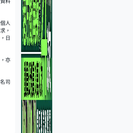
運資料
上個人
要求，
目，日
份，亦
萬名司