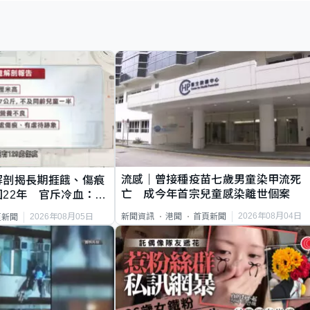
流感｜曾接種疫苗七歲男童染甲流死
解剖揭長期捱餓、傷痕
亡 成今年首宗兒童感染離世個案
22年 官斥冷血：同
2026年08月04日
新聞資訊
港聞
首頁新聞
2026年08月05日
頁新聞