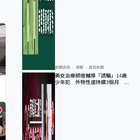
新聞資訊
港聞
首頁新聞
美女治療師借輔導「誘騙」14歲
少年犯 外物性虐持續3個月 受
害者母：要保護其他人