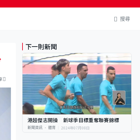
搜尋
下一則新聞
份
享
港超傑志開操 新球季目標重奪聯賽錦標
2024年07月08日
新聞資訊
體育