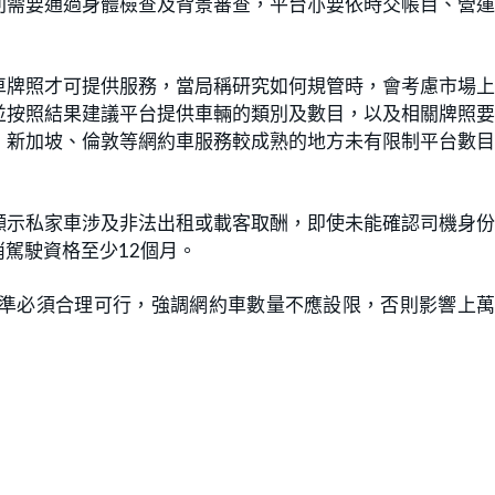
則需要通過身體檢查及背景審查，平台亦要依時交帳目、營
車牌照才可提供服務，當局稱研究如何規管時，會考慮市場
並按照結果建議平台提供車輛的類別及數目，以及相關牌照
、新加坡、倫敦等網約車服務較成熟的地方未有限制平台數
顯示私家車涉及非法出租或載客取酬，即使未能確認司機身
駕駛資格至少12個月。
標準必須合理可行，強調網約車數量不應設限，否則影響上
。