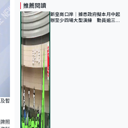
推薦閱讀
新皇崗口岸｜據悉政府擬本月中起
辦至少四場大型演練 動員逾三萬
公務員人次測試
押及暫
適牌照