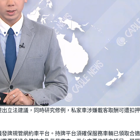
提出立法建議，同時研究修例，私家車涉嫌載客取酬可遭扣
議發牌規管網約車平台。持牌平台須確保服務車輛已領取合