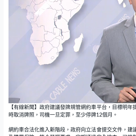
L
U
o
n
【有線新聞】政府建議發牌規管網約車平台，目標明年
a
m
d
u
e
t
時取消牌照，司機一旦定罪，至少停牌12個月。
d
e
:
1
9
.
網約車合法化進入新階段，政府向立法會提交文件，建
5
1
%