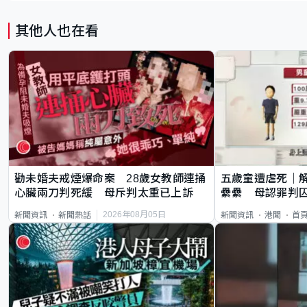
其他人也在看
勸未婚夫戒煙爆命案 28歲女教師連捅
五歲童遭虐死｜
心臟兩刀判死緩 母斥判太重已上訴
纍纍 母認罪判囚
類案最惡劣
2026年08月05日
新聞資訊
新聞熱話
新聞資訊
港聞
首