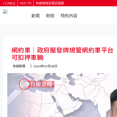
i-CABLE
HOY TV
有線寬頻及電訊服務
新聞
財經
特約內容
返回
網約車｜政府擬發牌規管網約車平台
可扣押車輛
有線新聞
2024年07月08日