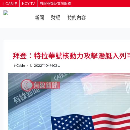
i-CABLE
HOY TV
有線寬頻及電訊服務
新聞
財經
特約內容
返回
拜登：特拉華號核動力攻擊潛艇入列
i-Cable
2022年04月03日