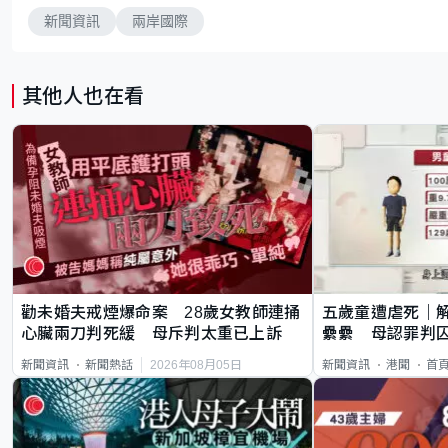
新聞資訊
兩岸國際
其他人也在看
勸未婚夫戒煙爆命案 28歲女教師連捅
五歲童遭虐死｜
心臟兩刀判死緩 母斥判太重已上訴
纍纍 母認罪判囚
類案最惡劣
2026年08月05日
新聞資訊
新聞熱話
新聞資訊
港聞
首