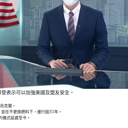
L
o
拜登表示可以加強美國及盟友安全。
a
d
e
d
:
烏克蘭。
1
0
，並在不更換燃料下，運行逾30年。
0
.
列儀式延遲至今。
0
0
%