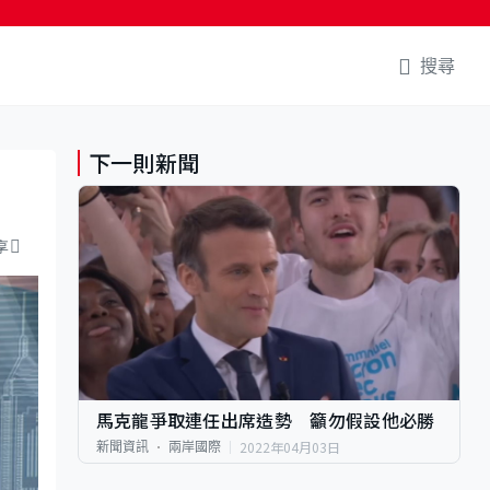
搜尋
下一則新聞
享
馬克龍爭取連任出席造勢 籲勿假設他必勝
2022年04月03日
新聞資訊
兩岸國際