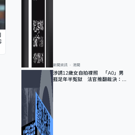
判
劣
新聞資訊
港聞
涉誘12歲女自拍祼照 「A0」男
捱足年半冤獄 法官推翻裁決：抄
錯標點