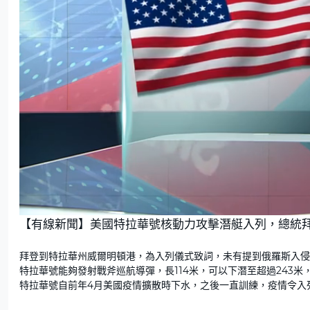
U
n
【有線新聞】美國特拉華號核動力攻擊潛艇入列，總統
m
u
t
e
拜登到特拉華州威爾明頓港，為入列儀式致詞，未有提到俄羅斯入侵
特拉華號能夠發射戰斧巡航導彈，長114米，可以下潛至超過243米
特拉華號自前年4月美國疫情擴散時下水，之後一直訓練，疫情令入