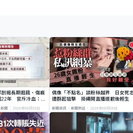
解剖揭長期捱餓、傷痕
偶像「不點名」談粉絲越界 日女死
22年 官斥冷血：同
遭群起狙擊 掛繩開直播道歉後輕生
2026年08月05日
2026年08月06日
頁新聞
新聞資訊
新聞熱話