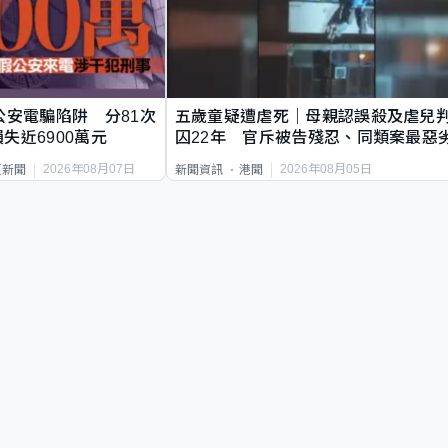
公安電騙陷阱 分81次
五歲童疑遭虐死｜母親認誤殺及虐兒
失近6900萬元
囚22年 官斥被告殘忍、同類案最惡
2026年08月07日
2026年08月05日
頁新聞
新聞資訊
港聞