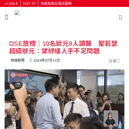
i-CABLE
HOY TV
有線寬頻及電訊服務
DSE放榜｜10名狀元8人讀醫 聖若瑟
超級狀元：望紓緩人手不足問題
有線新聞
2024年07月17日
分享