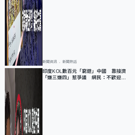
新聞資訊
新聞熱話
印度KOL數百元「窮遊」中國 靠接濟
「嫌三嫌四」惹爭議 網民：不歡迎劣
質旅客