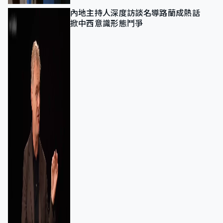
內地主持人深度訪談名導路蘭成熱話
掀中西意識形態鬥爭