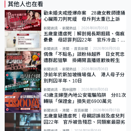
其他人也在看
勸未婚夫戒煙爆命案 28歲女教師連捅
心臟兩刀判死緩 母斥判太重已上訴
2026年08月05日
新聞資訊
新聞熱話
五歲童遭虐死｜解剖揭長期捱餓、傷痕
纍纍 母認罪判囚22年 官斥冷血：同
類案最惡劣
2026年08月05日
新聞資訊
港聞
首頁新聞
偶像「不點名」談粉絲越界 日女死忠
遭群起狙擊 掛繩開直播道歉後輕生
2026年08月06日
新聞資訊
新聞熱話
涉前年於新加坡機場傷人 港人母子分
別判囚半年、10日
2026年08月05日
新聞資訊
兩岸國際
43歲主婦墮內地公安電騙陷阱 分81次
轉賬「保證金」損失近6900萬元
2026年08月07日
新聞資訊
港聞
首頁新聞
五歲童疑遭虐死｜母親認誤殺及虐兒判
囚22年 官斥被告殘忍、同類案最惡劣
2026年08月05日