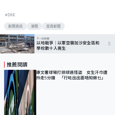
DSE
新聞資訊
港聞
首頁新聞
下一則新聞
以哈戰爭｜以軍空襲加沙安全區和
學校數十人喪生
推薦閱讀
康文署球場打排球遇怪盜 女生汗巾遭
拎走5分鐘 「行咗出出面唔知做乜」