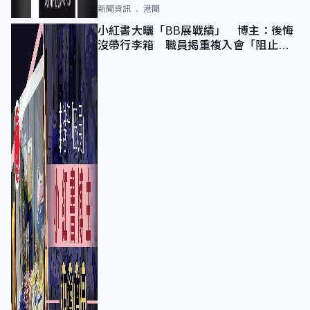
新聞資訊
港聞
小紅書大曬「BB展戰績」 博主：後悔
沒帶行李箱 職員揭重複入會「阻止唔
到」