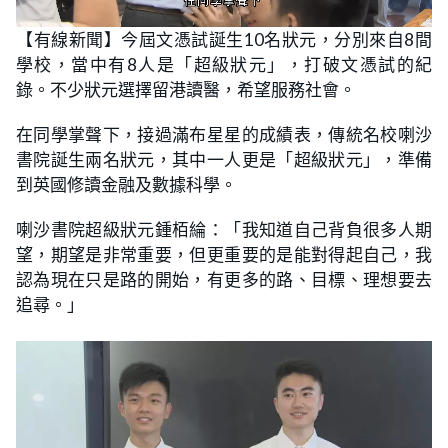
L
U
o
n
【有線新聞】今屆文憑試誕生10名狀元，分別來自8間
a
m
d
u
學校，當中有8人是「超級狀元」，打破文憑試的紀
e
t
d
e
:
錄。不少狀元選擇留港讀醫，希望服務社會。
3
1
.
在同學掌聲下，接過滿布星星的成績表，傳統名校喇沙
0
3
書院誕生兩名狀元，其中一人更是「超級狀元」，準備
%
到英國修讀金融及數據科學。
喇沙書院超級狀元鍾栢綸：「我知道自己背負很多人期
望，期望是非常重要，但更重要的是能對得起自己，我
認為現在只是路的開始，有更多的路、目標、理想要去
追尋。」