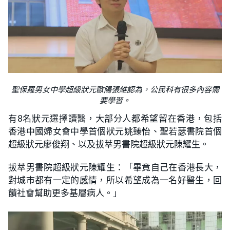
聖保羅男女中學超級狀元歐陽張維認為，公民科有很多內容需
要學習。
有8名狀元選擇讀醫，大部分人都希望留在香港，包括
香港中國婦女會中學首個狀元姚臻怡、聖若瑟書院首個
超級狀元廖俊翔、以及拔萃男書院超級狀元陳耀生。
拔萃男書院超級狀元陳耀生：「畢竟自己在香港長大，
對城市都有一定的感情，所以希望成為一名好醫生，回
饋社會幫助更多基層病人。」