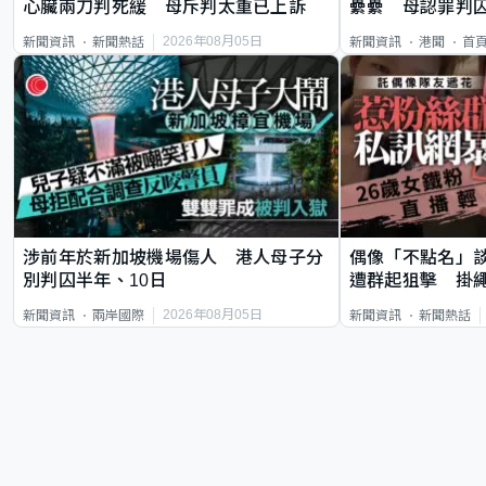
心臟兩刀判死緩 母斥判太重已上訴
纍纍 母認罪判囚
類案最惡劣
2026年08月05日
新聞資訊
新聞熱話
新聞資訊
港聞
首
涉前年於新加坡機場傷人 港人母子分
偶像「不點名」
別判囚半年、10日
遭群起狙擊 掛
2026年08月05日
新聞資訊
兩岸國際
新聞資訊
新聞熱話