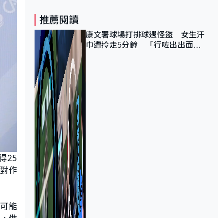
推薦閱讀
康文署球場打排球遇怪盜 女生汗
巾遭拎走5分鐘 「行咗出出面唔
知做乜」
得25
對作
，可能