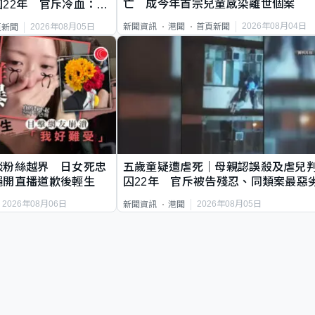
亡 成今年首宗兒童感染離世個案
22年 官斥冷血：同
2026年08月04日
新聞資訊
港聞
首頁新聞
2026年08月05日
頁新聞
談粉絲越界 日女死忠
五歲童疑遭虐死｜母親認誤殺及虐兒
繩開直播道歉後輕生
囚22年 官斥被告殘忍、同類案最惡
2026年08月06日
2026年08月05日
新聞資訊
港聞