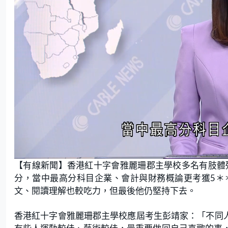
L
U
o
n
【有線新聞】香港紅十字會雅麗珊郡主學校多名有肢體
a
m
d
u
e
t
分，當中最高分科目企業、會計與財務概論更考獲5＊
d
e
:
文、閱讀理解也較吃力，但最後他仍堅持下去。
3
6
.
9
9
香港紅十字會雅麗珊郡主學校應屆考生彭靖家：「不同人
%