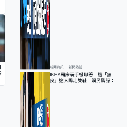
判
新聞資訊
新聞熱話
劣
IKEA霸床玩手機瞓著 遭「無
良」途人踢走雙鞋 網民驚訝：冇
著襪咁盡！？