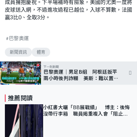
成員擁抱慶祝。下半場補時有險象，美國的尤奧一度將
皮球送入網，不過進攻過程已越位，入球不算數，法國
贏3比0、全取3分。
巴黎奧運
新聞資訊
體育
下一則新聞
巴黎奧運｜男足B組 阿根廷扳平
兩小時後判詐糊 美斯：難以置
信、不尋常
推薦閱讀
小紅書大曬「BB展戰績」 博主：後悔
沒帶行李箱 職員揭重複入會「阻止唔
到」