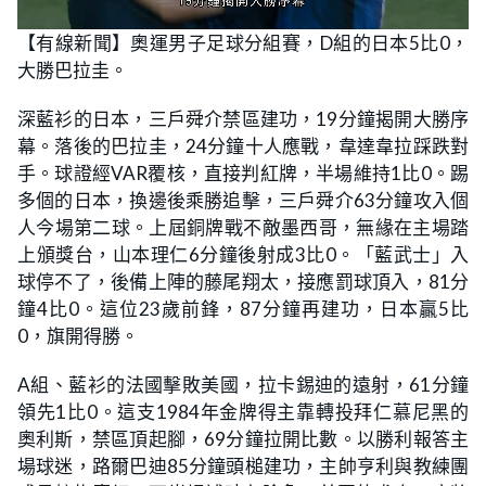
L
U
o
n
【有線新聞】奧運男子足球分組賽，D組的日本5比0，
a
m
d
u
大勝巴拉圭。
e
t
d
e
:
2
深藍衫的日本，三戶舜介禁區建功，19分鐘揭開大勝序
2
.
幕。落後的巴拉圭，24分鐘十人應戰，韋達韋拉踩跌對
1
1
手。球證經VAR覆核，直接判紅牌，半場維持1比0。踢
%
多個的日本，換邊後乘勝追擊，三戶舜介63分鐘攻入個
人今場第二球。上屆銅牌戰不敵墨西哥，無緣在主場踏
上頒獎台，山本理仁6分鐘後射成3比0。「藍武士」入
球停不了，後備上陣的藤尾翔太，接應罰球頂入，81分
鐘4比0。這位23歲前鋒，87分鐘再建功，日本贏5比
0，旗開得勝。
A組、藍衫的法國擊敗美國，拉卡錫迪的遠射，61分鐘
領先1比0。這支1984年金牌得主靠轉投拜仁慕尼黑的
奧利斯，禁區頂起腳，69分鐘拉開比數。以勝利報答主
場球迷，路爾巴迪85分鐘頭槌建功，主帥亨利與教練團