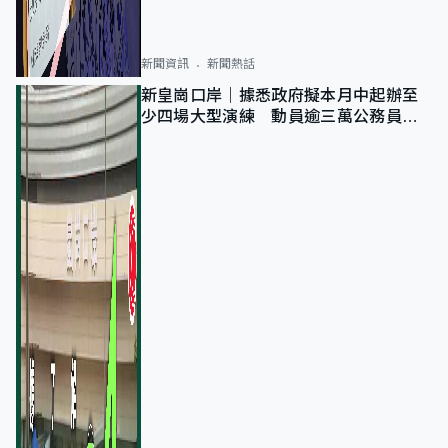
新聞資訊
新聞熱話
新皇崗口岸｜據悉政府擬本月中起辦至
少四場大型演練 動員逾三萬公務員人
次測試