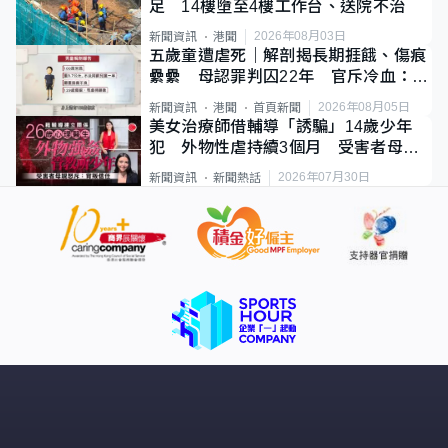
足 14樓墮至4樓工作台、送院不治
2026年08月03日
新聞資訊
港聞
五歲童遭虐死｜解剖揭長期捱餓、傷痕
纍纍 母認罪判囚22年 官斥冷血：同
類案最惡劣
2026年08月05日
新聞資訊
港聞
首頁新聞
美女治療師借輔導「誘騙」14歲少年
犯 外物性虐持續3個月 受害者母：
要保護其他人
2026年07月30日
新聞資訊
新聞熱話