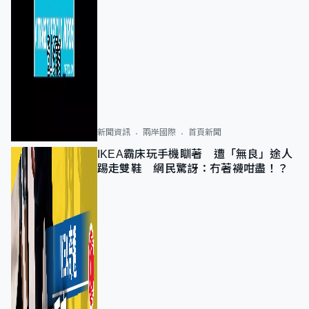
新聞資訊
兩岸國際
首頁新聞
IKEA霸床玩手機瞓著 遭「無良」途人
踢走雙鞋 網民驚訝：冇著襪咁盡！？