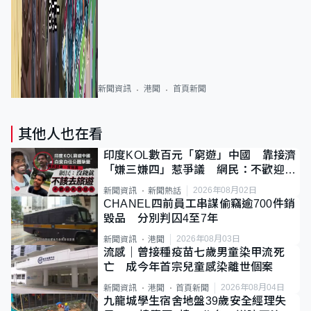
新聞資訊
港聞
首頁新聞
其他人也在看
印度KOL數百元「窮遊」中國 靠接濟
「嫌三嫌四」惹爭議 網民：不歡迎劣
質旅客
2026年08月02日
新聞資訊
新聞熱話
CHANEL四前員工串謀偷竊逾700件銷
毀品 分別判囚4至7年
2026年08月03日
新聞資訊
港聞
流感｜曾接種疫苗七歲男童染甲流死
亡 成今年首宗兒童感染離世個案
2026年08月04日
新聞資訊
港聞
首頁新聞
九龍城學生宿舍地盤39歲安全經理失