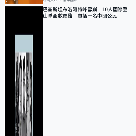
巴基斯坦布洛阿特峰雪崩 10人國際登
山隊全數罹難 包括一名中國公民