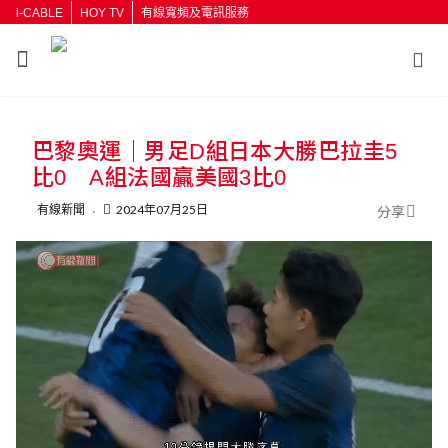
i-CABLE
HOY TV
有線寬頻及電訊服務
返回
巴黎奧運｜男足D組日本大勝巴拉圭5
按輸入鍵開始搜尋
比0 A組法國贏美國3比0
有線新聞
2024年07月25日
分享