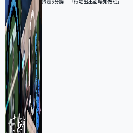
拎走5分鐘 「行咗出出面唔知做乜」