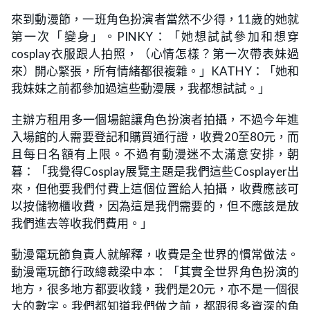
來到動漫節，一班角色扮演者當然不少得，11歲的她就
第一次「變身」。PINKY：「她想試試參加和想穿
cosplay衣服跟人拍照，（心情怎樣？第一次帶表妹過
來）開心緊張，所有情緒都很複雜。」KATHY：「她和
我妹妹之前都參加過這些動漫展，我都想試試。」
主辦方租用多一個場館讓角色扮演者拍攝，不過今年進
入場館的人需要登記和購買通行證，收費20至80元，而
且每日名額有上限。不過有動漫迷不太滿意安排，朝
暮：「我覺得Cosplay展覽主題是我們這些Cosplayer出
來，但他要我們付費上這個位置給人拍攝，收費應該可
以按儲物櫃收費，因為這是我們需要的，但不應該是放
我們進去等收我們費用。」
動漫電玩節負責人就解釋，收費是全世界的慣常做法。
動漫電玩節行政總裁梁中本：「其實全世界角色扮演的
地方，很多地方都要收錢，我們是20元，亦不是一個很
大的數字。我們都知道我們做之前，都跟很多資深的角