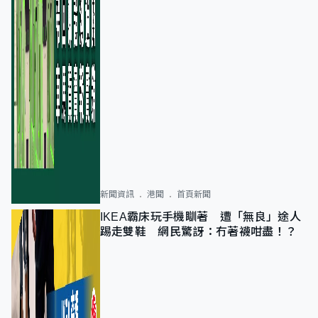
新聞資訊
港聞
首頁新聞
IKEA霸床玩手機瞓著 遭「無良」途人
踢走雙鞋 網民驚訝：冇著襪咁盡！？