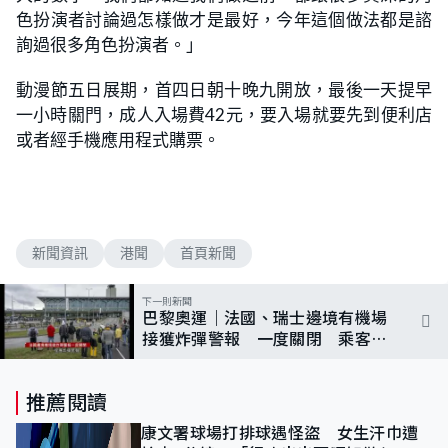
色扮演者討論過怎樣做才是最好，今年這個做法都是諮
詢過很多角色扮演者。」
動漫節五日展期，首四日朝十晚九開放，最後一天提早
一小時關門，成人入場費42元，要入場就要先到便利店
或者經手機應用程式購票。
新聞資訊
港聞
首頁新聞
下一則新聞
巴黎奧運｜法國、瑞士邊境有機場
接獲炸彈警報 一度關閉 乘客緊
急疏散
推薦閱讀
康文署球場打排球遇怪盜 女生汗巾遭