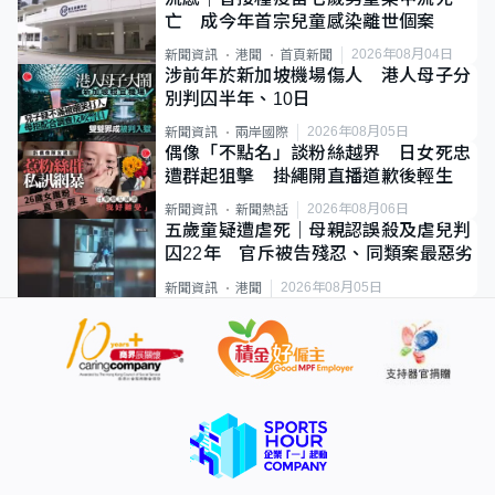
亡 成今年首宗兒童感染離世個案
2026年08月04日
新聞資訊
港聞
首頁新聞
涉前年於新加坡機場傷人 港人母子分
別判囚半年、10日
2026年08月05日
新聞資訊
兩岸國際
偶像「不點名」談粉絲越界 日女死忠
遭群起狙擊 掛繩開直播道歉後輕生
2026年08月06日
新聞資訊
新聞熱話
五歲童疑遭虐死｜母親認誤殺及虐兒判
囚22年 官斥被告殘忍、同類案最惡劣
2026年08月05日
新聞資訊
港聞