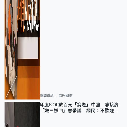
新聞資訊
兩岸國際
印度KOL數百元「窮遊」中國 靠接濟
「嫌三嫌四」惹爭議 網民：不歡迎劣
質旅客