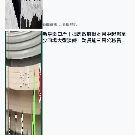
新聞資訊
新聞熱話
新皇崗口岸｜據悉政府擬本月中起辦至
少四場大型演練 動員逾三萬公務員人
次測試