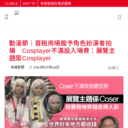
i-CABLE
HOY TV
有線寬頻及電訊服務
返回
動漫節｜首租用場館予角色扮演者拍
按輸入鍵開始搜尋
攝 Cosplayer不滿設入場費：展覽主
題是Cosplayer
有線新聞
2024年07月26日
分享