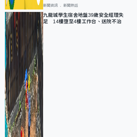
新聞資訊
新聞熱話
九龍城學生宿舍地盤39歲安全經理失
足 14樓墮至4樓工作台、送院不治