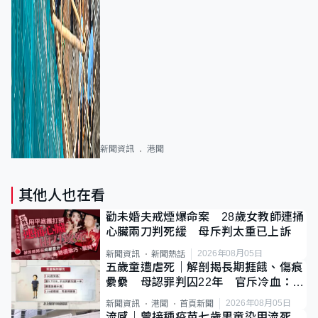
新聞資訊
港聞
其他人也在看
勸未婚夫戒煙爆命案 28歲女教師連捅
心臟兩刀判死緩 母斥判太重已上訴
2026年08月05日
新聞資訊
新聞熱話
五歲童遭虐死｜解剖揭長期捱餓、傷痕
纍纍 母認罪判囚22年 官斥冷血：同
類案最惡劣
2026年08月05日
新聞資訊
港聞
首頁新聞
流感｜曾接種疫苗七歲男童染甲流死