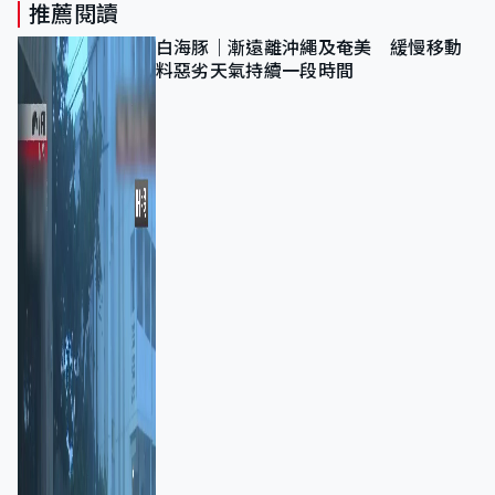
推薦閱讀
白海豚｜漸遠離沖繩及奄美 緩慢移動
料惡劣天氣持續一段時間