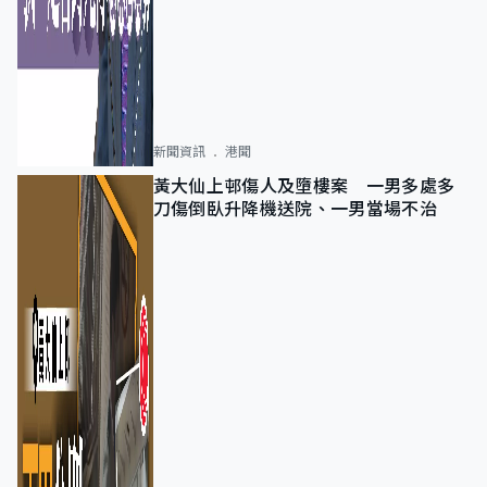
新聞資訊
港聞
黃大仙上邨傷人及墮樓案 一男多處多
刀傷倒臥升降機送院、一男當場不治