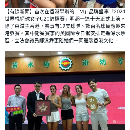
【有線新聞】首次在香港舉辦的「M」品牌盛事「2024
世界棍網球女子U20錦標賽」明起一連十天正式上演。
除了東道主香港，賽事有19支球隊、數百名球員應邀來
港參賽。其中衛冕賽事的美國隊今日獲安排走進深水埗
區，立法會議員鄭泳舜更陪她們一同體驗香港文化。