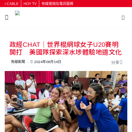
i-CABLE
HOY TV
有線寬頻及電訊服務
返回
政經CHAT｜世界棍網球女子U20賽明
按輸入鍵開始搜尋
開打 美國隊探索深水埗體驗地道文化
有線新聞
2024年08月14日
分享