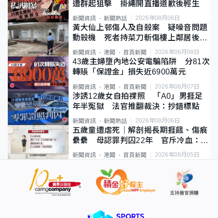
遭群起狙擊 掛繩開直播道歉後輕生
2026年08月06日
新聞資訊
新聞熱話
黃大仙上邨傷人及自殺案 疑噪音問題
動殺機 死者持菜刀斬傷樓上鄰居後墮
斃
2026年08月08日
新聞資訊
港聞
首頁新聞
43歲主婦墮內地公安電騙陷阱 分81次
轉賬「保證金」損失近6900萬元
2026年08月07日
新聞資訊
港聞
首頁新聞
涉誘12歲女自拍祼照 「A0」男捱足
年半冤獄 法官推翻裁決：抄錯標點
2026年08月06日
新聞資訊
新聞熱話
五歲童遭虐死｜解剖揭長期捱餓、傷痕
纍纍 母認罪判囚22年 官斥冷血：同
類案最惡劣
2026年08月05日
新聞資訊
港聞
首頁新聞