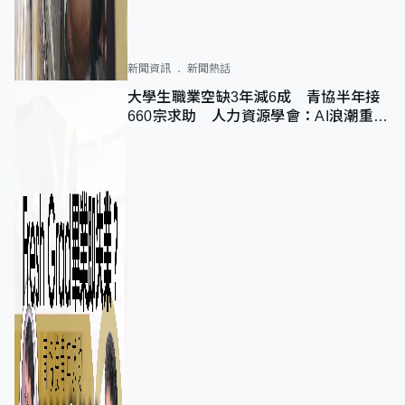
新聞資訊
新聞熱話
大學生職業空缺3年減6成 青協半年接
660宗求助 人力資源學會：AI浪潮重整
職位需求