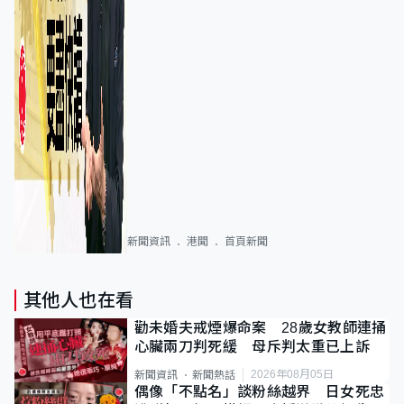
新聞資訊
港聞
首頁新聞
其他人也在看
勸未婚夫戒煙爆命案 28歲女教師連捅
心臟兩刀判死緩 母斥判太重已上訴
2026年08月05日
新聞資訊
新聞熱話
偶像「不點名」談粉絲越界 日女死忠