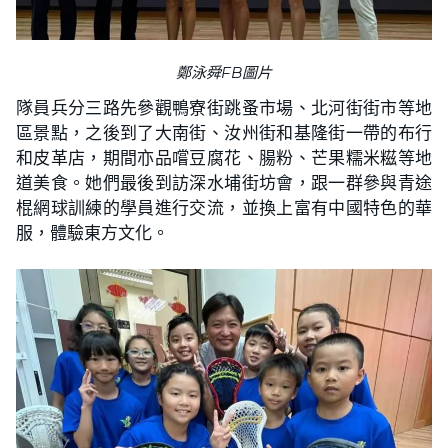
鄭泳舜FB圖片
隊員兵分三路先參觀鴨寮街跳蚤市場、北河街街市等地
區景點，之後到了大南街、汝州街和基隆街一帶的布行
和皮革店，期間亦品嚐豆腐花、腸粉、芒果糯米糍等地
道美食。她們最後到訪深水埔街坊會，跟一群參與青途
棍網球訓練的學員進行交流，並換上富有中國特色的華
服，體驗東方文化。