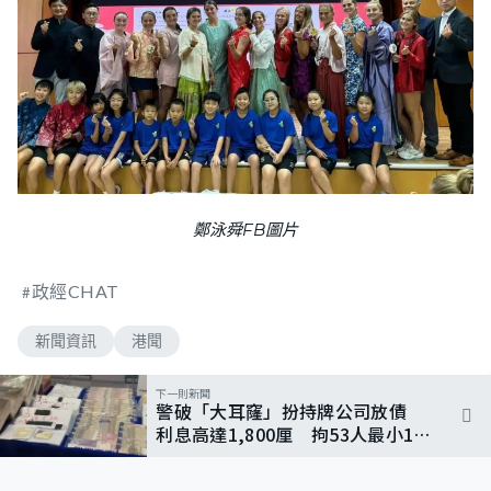
鄭泳舜FB圖片
政經CHAT
新聞資訊
港聞
下一則新聞
警破「大耳窿」扮持牌公司放債
利息高達1,800厘 拘53人最小16
歲