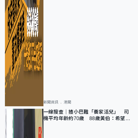
新聞資訊
港聞
一線搜查｜揸小巴難「養家活兒」 司
機平均年齡約70歲 88歲黃伯：希望一
直揸落去