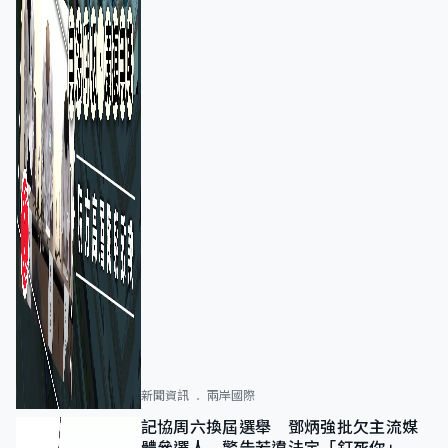
新聞資訊
兩岸國際
記協周六換屆選舉 鄧炳強批欠主流媒