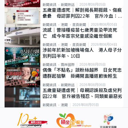
2026年08月05日
新聞資訊
新聞熱話
五歲童遭虐死｜解剖揭長期捱餓、傷痕
纍纍 母認罪判囚22年 官斥冷血：同
類案最惡劣
2026年08月05日
新聞資訊
港聞
首頁新聞
流感｜曾接種疫苗七歲男童染甲流死
亡 成今年首宗兒童感染離世個案
2026年08月04日
新聞資訊
港聞
首頁新聞
涉前年於新加坡機場傷人 港人母子分
別判囚半年、10日
2026年08月05日
新聞資訊
兩岸國際
偶像「不點名」談粉絲越界 日女死忠
遭群起狙擊 掛繩開直播道歉後輕生
2026年08月06日
新聞資訊
新聞熱話
五歲童疑遭虐死｜母親認誤殺及虐兒判
囚22年 官斥被告殘忍、同類案最惡劣
2026年08月05日
新聞資訊
港聞