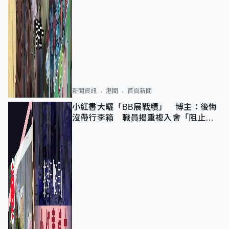
新聞資訊
港聞
首頁新聞
小紅書大曬「BB展戰績」 博主：後悔
沒帶行李箱 職員揭重複入會「阻止唔
到」