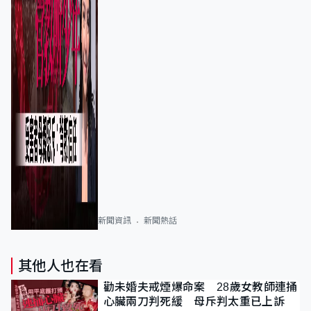
新聞資訊
新聞熱話
其他人也在看
勸未婚夫戒煙爆命案 28歲女教師連捅
心臟兩刀判死緩 母斥判太重已上訴