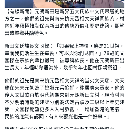
L
U
o
n
【有線新聞】元朗新田是新界五大氏族中文氏聚居的地
a
m
d
u
方之一，他們的祖先與南宋抗元丞相文天祥同族系，村
e
t
d
e
:
內近年積極推動保育新田的傳統習俗和歷史建築，期望
1
3
營造城鄉共融特色。
.
9
9
新田文氏族長文國樑：「如果我上神檯，應是21世祖，
%
幸而我仍活生生在這裏，可以與你們見面。」78歲的文
國樑在宗族內輩份最高，被尊稱族長。他在元朗新田出
生長大，年輕時移居海外，幾乎每年也回村探親祭祖。
他們的祖先是南宋抗元丞相文天祥的堂弟文天瑞，文天
瑞在宋末元初為了逃避元兵追捕，移居廣東寶安。他的
後人文世歌再於明代初期來到元朗新田立村，現時村內
不少明清時期的建築分別為法定古蹟及二級以上歷史建
築，文國樑期望更多人入村參觀，「增加香港的底氣，
民族的底氣有認同，有人來觀光也是一件好事。」