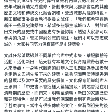
這座有約600年歷史的惇裕堂是村內重要的地標之一，
去年政府資助完成重修，計劃未來與北部都會區的其他
歷史文物和傳統文化融合調和，營造城鄉共融的特色。
新田鄉鄉事委員會執行委員文誠任：「我們都希望透過
新田一些歷史建築物，希望多些學生或城市人，對於新
田文氏的歷史或中國歷史有多些認識，透過大家都可以
參與的角度，譬如得到公眾的關注，我們才可以眾志成
城的、大家共同努力保育這些歷史建築物。
文誠任希望透過與不同單位合辦中式市集、華服體驗等
活動，活化新田。這天就有本地文化保育組織帶著數十
人來參觀，一身明代服飾的創辦人王思朗認為參加者親
身走過文氏祖先留下來的建築，能夠認識明清時期香港
的發展以及當中重要的歷史價值。文化保育組織創辦人
王思朗：「中史書不會這樣大篇幅提及、講述香港在明
清時期的歷史，而南宋、明朝至清朝，新田的家族歷史
和建築特色，就是可以讓我們深深體會到究竟當時發生
了甚麼事情。當中有很多傳統的文化，會看到祖先對後
輩有甚麼期許，希望自己下一代有甚麼更好的傳統，可