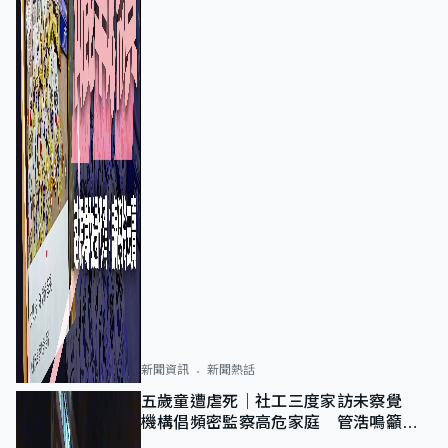
新聞資訊
新聞熱話
五歲童遭虐死｜社工三度家訪未察覺
機構倡頻密監察高危家庭 管浩鳴籲加
強跨部門協作