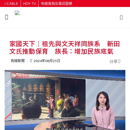
i-CABLE
HOY TV
有線寬頻及電訊服務
返回
家國天下｜祖先與文天祥同族系 新田
按輸入鍵開始搜尋
文氏推動保育 族長：增加民族底氣
有線新聞
2024年08月25日
分享