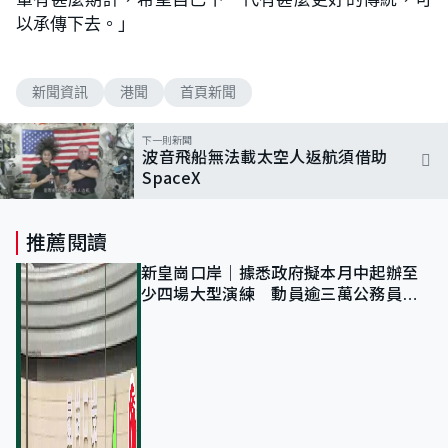
以承傳下去。」
新聞資訊
港聞
首頁新聞
下一則新聞
波音飛船無法載太空人返航須借助
SpaceX
推薦閱讀
新皇崗口岸｜據悉政府擬本月中起辦至
少四場大型演練 動員逾三萬公務員人
次測試