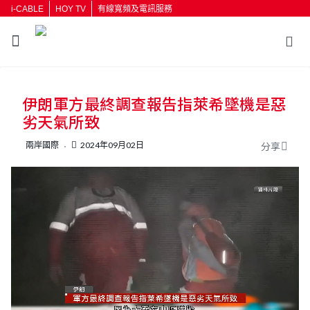
i-CABLE
HOY TV
有線寬頻及電訊服務
返回
伊朗軍方最終調查報告指萊希墜機是惡
按輸入鍵開始搜尋
劣天氣所致
兩岸國際
2024年09月02日
分享