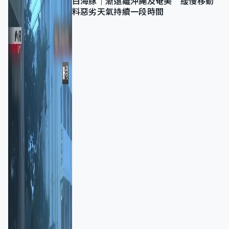
白海豚｜漸遠離沖繩及奄美 緩慢移動
料惡劣天氣持續一段時間