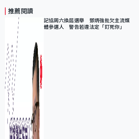
推薦閱讀
記協周六換屆選舉 鄧炳強批欠主流媒
體參選人 警告若違法定「釘死你」