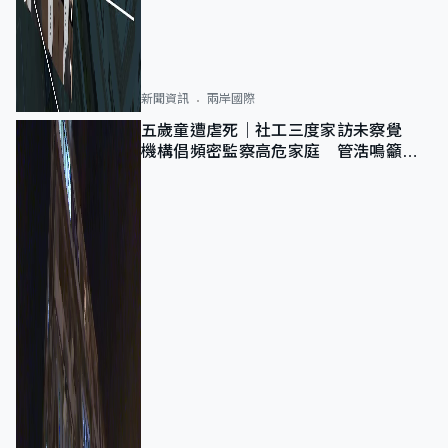
新聞資訊
兩岸國際
五歲童遭虐死｜社工三度家訪未察覺
機構倡頻密監察高危家庭 管浩鳴籲加
強跨部門協作