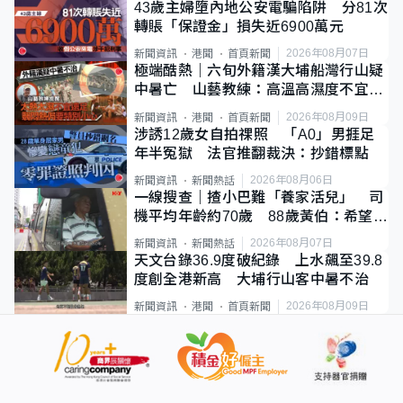
43歲主婦墮內地公安電騙陷阱 分81次
轉賬「保證金」損失近6900萬元
2026年08月07日
新聞資訊
港聞
首頁新聞
極端酷熱｜六旬外籍漢大埔船灣行山疑
中暑亡 山藝教練：高溫高濕度不宜遠
足
2026年08月09日
新聞資訊
港聞
首頁新聞
涉誘12歲女自拍祼照 「A0」男捱足
年半冤獄 法官推翻裁決：抄錯標點
2026年08月06日
新聞資訊
新聞熱話
一線搜查｜揸小巴難「養家活兒」 司
機平均年齡約70歲 88歲黃伯：希望一
直揸落去
2026年08月07日
新聞資訊
新聞熱話
天文台錄36.9度破紀錄 上水飆至39.8
度創全港新高 大埔行山客中暑不治
2026年08月09日
新聞資訊
港聞
首頁新聞