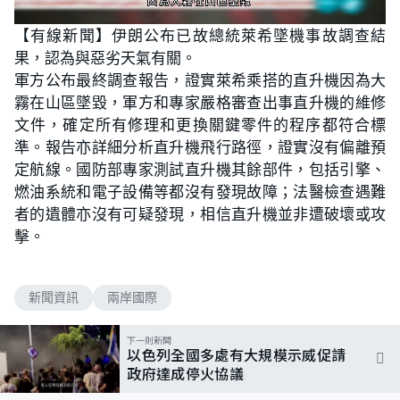
L
U
o
n
【有線新聞】伊朗公布已故總統萊希墜機事故調查結
a
m
d
u
果，認為與惡劣天氣有關。
e
t
d
e
:
軍方公布最終調查報告，證實萊希乘搭的直升機因為大
5
0
霧在山區墜毀，軍方和專家嚴格審查出事直升機的維修
.
9
文件，確定所有修理和更換關鍵零件的程序都符合標
4
%
準。報告亦詳細分析直升機飛行路徑，證實沒有偏離預
定航線。國防部專家測試直升機其餘部件，包括引擎、
燃油系統和電子設備等都沒有發現故障；法醫檢查遇難
者的遺體亦沒有可疑發現，相信直升機並非遭破壞或攻
擊。
新聞資訊
兩岸國際
下一則新聞
以色列全國多處有大規模示威促請
政府達成停火協議