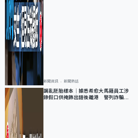
新聞資訊
新聞熱話
調亂胚胎樣本｜據悉希愈大馬籍員工涉
錄假口供掩飾出錯後離港 警列詐騙
正通緝在逃人士