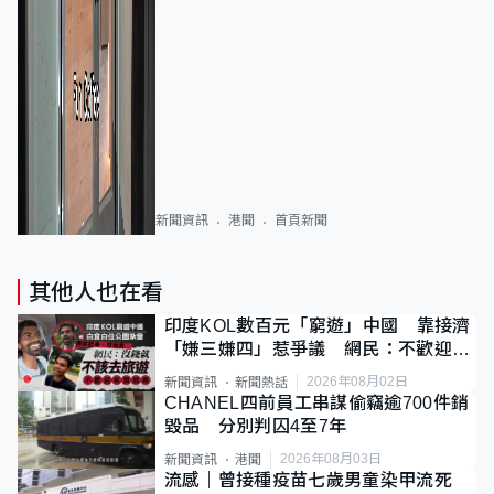
新聞資訊
港聞
首頁新聞
其他人也在看
印度KOL數百元「窮遊」中國 靠接濟
「嫌三嫌四」惹爭議 網民：不歡迎劣
質旅客
2026年08月02日
新聞資訊
新聞熱話
CHANEL四前員工串謀偷竊逾700件銷
毀品 分別判囚4至7年
2026年08月03日
新聞資訊
港聞
流感｜曾接種疫苗七歲男童染甲流死