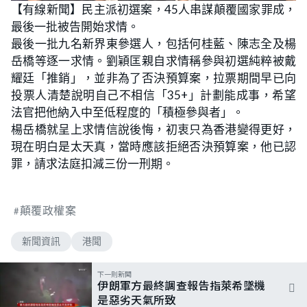
n
【有線新聞】民主派初選案，45人串謀顛覆國家罪成，
a
m
d
u
最後一批被告開始求情。
e
t
d
e
:
最後一批九名新界東參選人，包括何桂藍、陳志全及楊
4
3
岳橋等逐一求情。劉穎匡親自求情稱參與初選純粹被戴
.
6
耀廷「推銷」，並非為了否決預算案，拉票期間早已向
4
%
投票人清楚說明自己不相信「35+」計劃能成事，希望
法官把他納入中至低程度的「積極參與者」。
楊岳橋就呈上求情信說後悔，初衷只為香港變得更好，
現在明白是太天真，當時應該拒絕否決預算案，他已認
罪，請求法庭扣減三份一刑期。
顛覆政權案
新聞資訊
港聞
下一則新聞
伊朗軍方最終調查報告指萊希墜機
是惡劣天氣所致