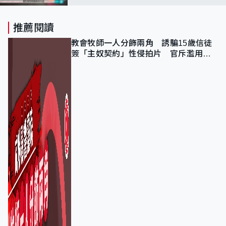
推薦閱讀
教會牧師一人分飾兩角 誘騙15歲信徒
簽「主奴契約」性侵拍片 官斥濫用教
友信任、二審判囚9年