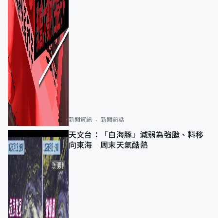
新聞資訊
新聞熱話
天文台：「白海豚」減弱為強颱、料移
向東海 周末天氣酷熱