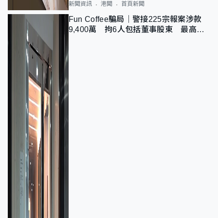
新聞資訊
港聞
首頁新聞
Fun Coffee騙局｜警接225宗報案涉款
9,400萬 拘6人包括董事股東 最高金
額一宗涉近千萬