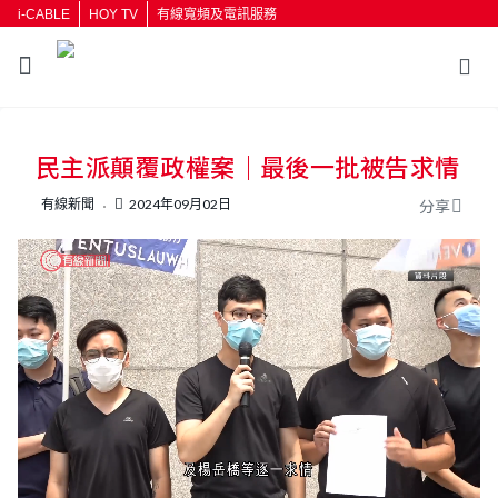
i-CABLE
HOY TV
有線寬頻及電訊服務
返回
民主派顛覆政權案｜最後一批被告求情
按輸入鍵開始搜尋
有線新聞
2024年09月02日
分享
L
U
o