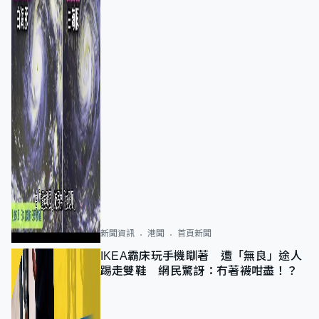
新聞資訊
港聞
首頁新聞
IKEA霸床玩手機瞓著 遭「無良」途人
踢走雙鞋 網民驚訝：冇著襪咁盡！？