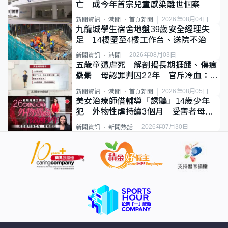
亡 成今年首宗兒童感染離世個案
2026年08月04日
新聞資訊
港聞
首頁新聞
九龍城學生宿舍地盤39歲安全經理失
足 14樓墮至4樓工作台、送院不治
2026年08月03日
新聞資訊
港聞
五歲童遭虐死｜解剖揭長期捱餓、傷痕
纍纍 母認罪判囚22年 官斥冷血：同
類案最惡劣
2026年08月05日
新聞資訊
港聞
首頁新聞
美女治療師借輔導「誘騙」14歲少年
犯 外物性虐持續3個月 受害者母：
要保護其他人
2026年07月30日
新聞資訊
新聞熱話