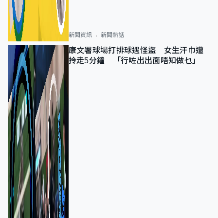
新聞資訊
新聞熱話
康文署球場打排球遇怪盜 女生汗巾遭
拎走5分鐘 「行咗出出面唔知做乜」