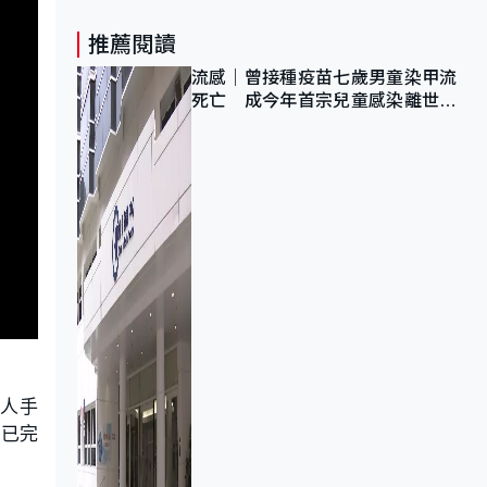
推薦閱讀
流感｜曾接種疫苗七歲男童染甲流
死亡 成今年首宗兒童感染離世個
案
外人手
亦已完