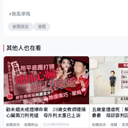
颱風摩羯
新聞資訊
港聞
其他人也在看
勸未婚夫戒煙爆命案 28歲女教師連捅
五歲童遭虐死｜
心臟兩刀判死緩 母斥判太重已上訴
纍纍 母認罪判囚
類案最惡劣
2026年08月05日
新聞資訊
新聞熱話
新聞資訊
港聞
首