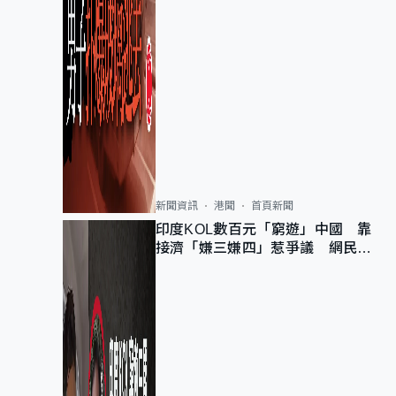
新聞資訊
港聞
首頁新聞
印度KOL數百元「窮遊」中國 靠
接濟「嫌三嫌四」惹爭議 網民：
不歡迎劣質旅客