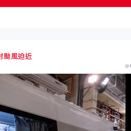
按輸入鍵開始搜尋
對颱風迫近
分