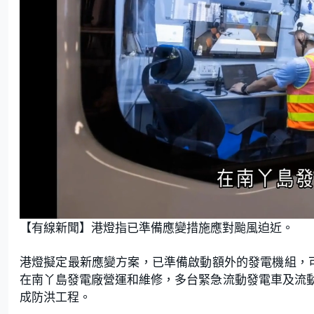
U
n
【有線新聞】港燈指已準備應變措施應對颱風迫近。
m
u
t
e
港燈擬定最新應變方案，已準備啟動額外的發電機組，
在南丫島發電廠營運和維修，多台緊急流動發電車及流
成防洪工程。