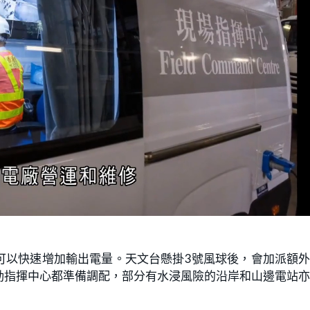
L
o
a
d
e
d
:
可以快速增加輸出電量。天文台懸掛3號風球後，會加派額
1
0
0
動指揮中心都準備調配，部分有水浸風險的沿岸和山邊電站
.
0
0
%