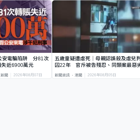
公安電騙陷阱 分81次
五歲童疑遭虐死｜母親認誤殺及虐兒
失近6900萬元
囚22年 官斥被告殘忍、同類案最惡
2026年08月07日
2026年08月05日
頁新聞
新聞資訊
港聞