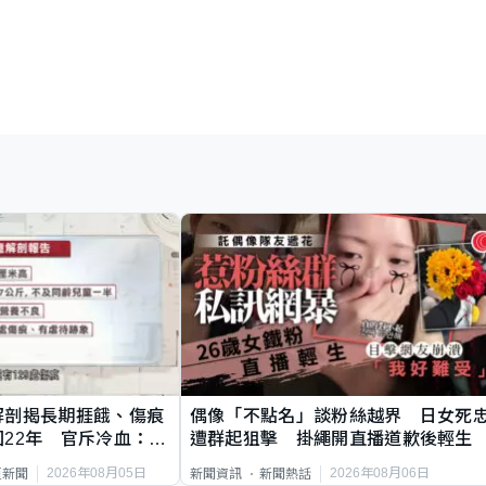
解剖揭長期捱餓、傷痕
偶像「不點名」談粉絲越界 日女死
22年 官斥冷血：同
遭群起狙擊 掛繩開直播道歉後輕生
2026年08月05日
2026年08月06日
頁新聞
新聞資訊
新聞熱話