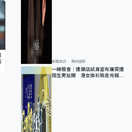
判
劣
新聞資訊
兩岸國際
一線搜查｜連鎖店試身室布簾突遭
陌生男扯開 港女換衫險走光報
警 全港分店急換實體門