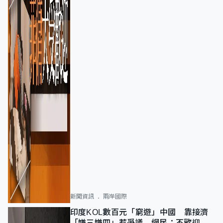
新聞資訊
兩岸國際
印度KOL數百元「窮遊」中國 靠接濟
「嫌三嫌四」惹爭議 網民：不歡迎劣