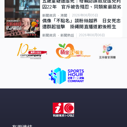
五歲童疑遭虐死｜母親認誤殺及虐兒判
囚22年 官斥被告殘忍、同類案最惡劣
2026年08月05日
新聞資訊
港聞
偶像「不點名」談粉絲越界 日女死忠
遭群起狙擊 掛繩開直播道歉後輕生
2026年08月06日
新聞資訊
新聞熱話