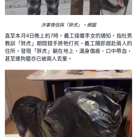
涉事情侶與「胖虎」。網圖
直至本月4日晚上約7時，義工接獲李女的通知，指杜男
教訓「胖虎」期間錯手將牠打死。義工隨即趕赴兩人的
住所，發現「胖虎」躺在地上，滿身傷痕、口中帶血，
甚至連狗籠亦已被兩人丟棄。