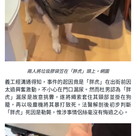
兩人將垃圾膠袋笠在「胖虎」頭上。網圖
義工經溝通得知，事件的起因竟是「胖虎」在出街前因
太過興奮激動，不小心在門口漏尿。然而杜男認為「胖
虎」漏尿是故意挑釁，遂將繩索套住其頸部並掛在狗
籠，再以吸塵機將其暴打致死。法醫解剖後初步判斷
「胖虎」死因是勒斃，惟涉事情侶絲毫沒有悔過之心。