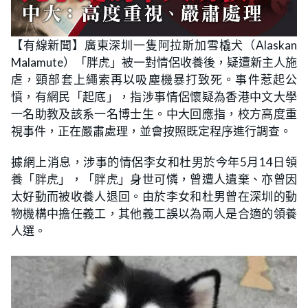
【有線新聞】廣東深圳一隻阿拉斯加雪橇犬（Alaskan
Malamute）「胖虎」被一對情侶收養後，疑遭新主人施
虐，頸部套上繩索再以吸塵機暴打致死。事件惹起公
憤，有網民「起底」，指涉事情侶懷疑為香港中文大學
一名助教及該系一名博士生。中大回應指，校方高度重
視事件，正在嚴肅處理，並會按照既定程序進行調查。
據網上消息，涉事的情侶李女和杜男於今年5月14日領
養「胖虎」，「胖虎」身世可憐，曾遭人遺棄、亦曾因
太好動而被收養人退回。由於李女和杜男曾在深圳的動
物機構中擔任義工，其他義工誤以為兩人是合適的領養
人選。