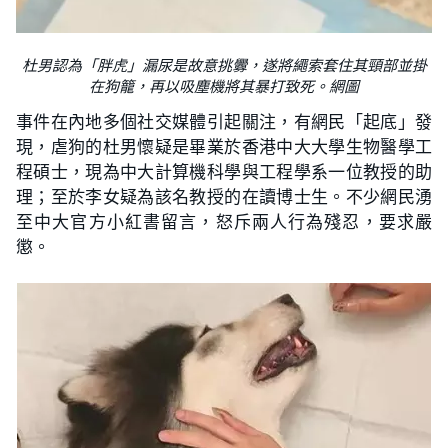
杜男認為「胖虎」漏尿是故意挑釁，遂將繩索套住其頸部並掛
在狗籠，再以吸塵機將其暴打致死。網圖
事件在內地多個社交媒體引起關注，有網民「起底」發
現，虐狗的杜男懷疑是畢業於香港中大大學生物醫學工
程碩士，現為中大計算機科學與工程學系一位教授的助
理；至於李女疑為該名教授的在讀博士生。不少網民湧
至中大官方小紅書留言，怒斥兩人行為殘忍，要求嚴
懲。