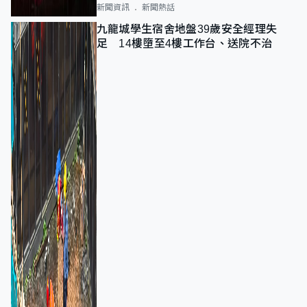
新聞資訊
新聞熱話
九龍城學生宿舍地盤39歲安全經理失
足 14樓墮至4樓工作台、送院不治