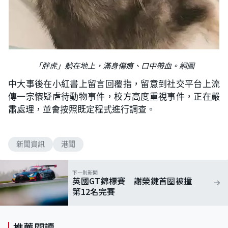
「胖虎」躺在地上，滿身傷痕、口中帶血。網圖
中大事後在小紅書上留言回覆指，留意到社交平台上流
傳一宗懷疑虐待動物事件，校方高度重視事件，正在嚴
肅處理，並會按照既定程式進行調查。
新聞資訊
港聞
下一則新聞
英國GT錦標賽 謝榮鍵首圈被撞
第12名完賽