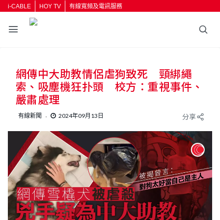
i-CABLE
HOY TV
有線寬頻及電訊服務
網傳中大助教情侶虐狗致死 頸綁繩
索、吸塵機狂扑頭 校方：重視事件、
嚴肅處理
有線新聞
2024年09月13日
分享