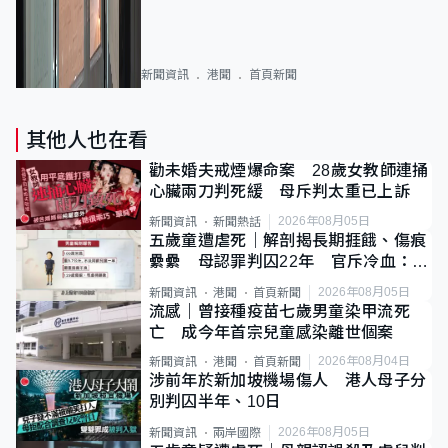
新聞資訊
港聞
首頁新聞
其他人也在看
勸未婚夫戒煙爆命案 28歲女教師連捅
心臟兩刀判死緩 母斥判太重已上訴
2026年08月05日
新聞資訊
新聞熱話
五歲童遭虐死｜解剖揭長期捱餓、傷痕
纍纍 母認罪判囚22年 官斥冷血：同
類案最惡劣
2026年08月05日
新聞資訊
港聞
首頁新聞
流感｜曾接種疫苗七歲男童染甲流死
亡 成今年首宗兒童感染離世個案
2026年08月04日
新聞資訊
港聞
首頁新聞
涉前年於新加坡機場傷人 港人母子分
別判囚半年、10日
2026年08月05日
新聞資訊
兩岸國際