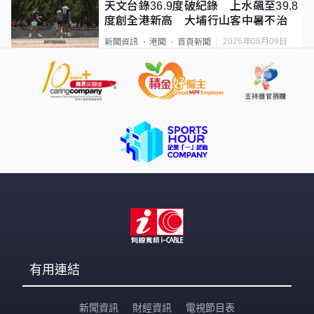
天文台錄36.9度破紀錄 上水飆至39.8
度創全港新高 大埔行山客中暑不治
2026年08月09日
新聞資訊
港聞
首頁新聞
有用連結
新聞資訊
財經資訊
電視節目表