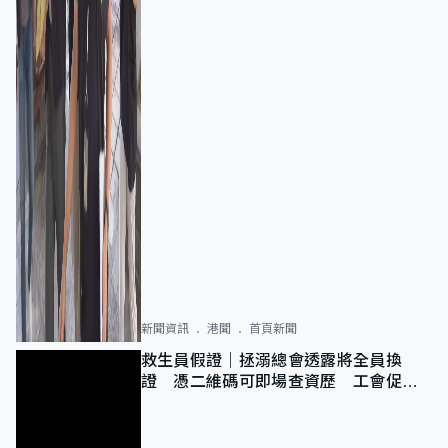
新聞資訊
港聞
首頁新聞
救生員假證｜拯溺總會透露將全員換
證 憑二維碼可即場查資歷 工會促加
強巡查