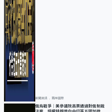
新聞資訊
兩岸國際
俄烏戰爭｜美參議院高票通過對俄制裁
法案 授權特朗普向中印等五國加徵