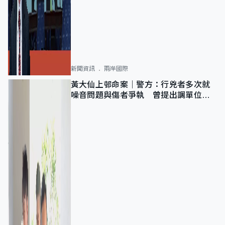
新聞資訊
兩岸國際
黃大仙上邨命案｜警方：行兇者多次就
噪音問題與傷者爭執 曾提出調單位已
獲批