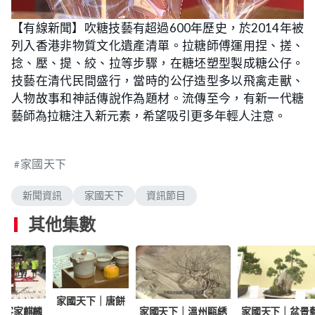
L
U
o
n
【有線新聞】吹糖技藝有超過600年歷史，於2014年被
a
m
d
u
列入香港非物質文化遺產清單。拉糖師傅運用捏、搓、
e
t
d
e
:
捻、壓、提、絞、拉等步驟，在糖坯塑型製成糖公仔。
1
.
技藝在清代民間盛行，當時的公仔造型多以飛禽走獸、
9
9
人物故事和神話傳說作為題材。流傳至今，有新一代糖
%
藝師為拉糖注入新元素，希望吸引更多年輕人注意。
家國天下
新聞資訊
家國天下
資訊節目
其他集數
家國天下｜唐餅
｜客家麒麟
家國天下｜溫州甌綉
家國天下｜盆景