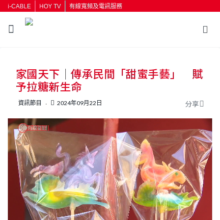
i-CABLE
HOY TV
有線寬頻及電訊服務
家國天下｜傳承民間「甜蜜手藝」 賦
予拉糖新生命
資訊節目
2024年09月22日
分享