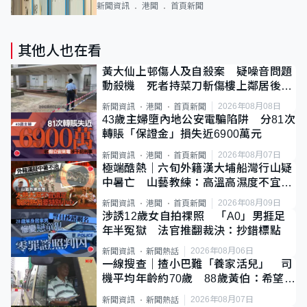
新聞資訊
港聞
首頁新聞
其他人也在看
黃大仙上邨傷人及自殺案 疑噪音問題
動殺機 死者持菜刀斬傷樓上鄰居後墮
斃
2026年08月08日
新聞資訊
港聞
首頁新聞
43歲主婦墮內地公安電騙陷阱 分81次
轉賬「保證金」損失近6900萬元
2026年08月07日
新聞資訊
港聞
首頁新聞
極端酷熱｜六旬外籍漢大埔船灣行山疑
中暑亡 山藝教練：高溫高濕度不宜遠
足
2026年08月09日
新聞資訊
港聞
首頁新聞
涉誘12歲女自拍祼照 「A0」男捱足
年半冤獄 法官推翻裁決：抄錯標點
2026年08月06日
新聞資訊
新聞熱話
一線搜查｜揸小巴難「養家活兒」 司
機平均年齡約70歲 88歲黃伯：希望一
直揸落去
2026年08月07日
新聞資訊
新聞熱話