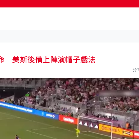
按輸入鍵開始搜尋
命 美斯後備上陣演帽子戲法
分