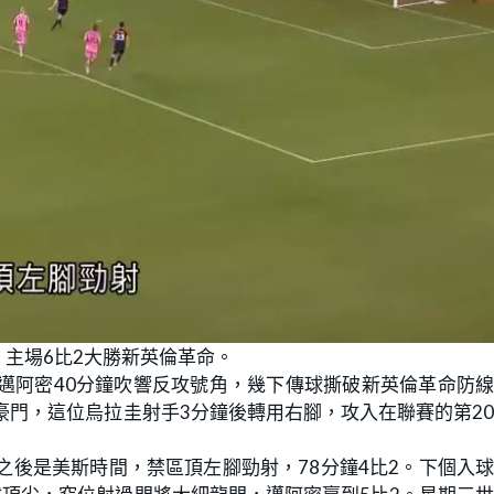
主場6比2大勝新英倫革命。
邁阿密40分鐘吹響反攻號角，幾下傳球撕破新英倫革命防
豪門，這位烏拉圭射手3分鐘後轉用右腳，攻入在聯賽的第2
之後是美斯時間，禁區頂左腳勁射，78分鐘4比2。下個入