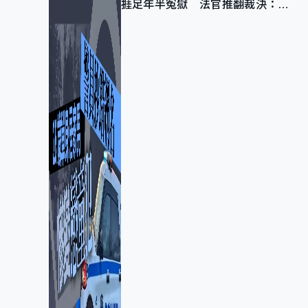
捱足年半冤獄 法官推翻裁決：抄
錯標點