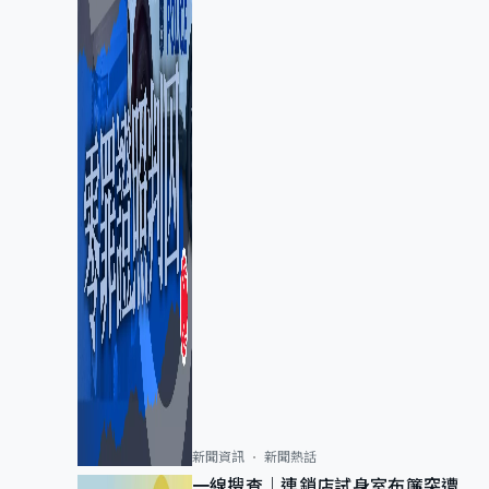
新聞資訊
新聞熱話
一線搜查｜連鎖店試身室布簾突遭