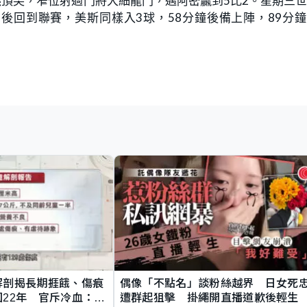
然頂尖，窄位射過門將大細龍門，邁阿密贏到5比2。星期三
後回到聯賽，美斯同樣入3球，58分鐘後備上陣，89分
解剖揭長期捱餓、傷痕
偶像「不點名」談粉絲越界 日女死
22年 官斥冷血：同
遭群起狙擊 掛繩開直播道歉後輕生