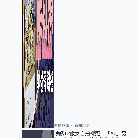
新聞資訊
新聞熱話
涉誘12歲女自拍祼照 「A0」男