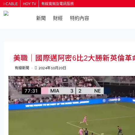
i-CABLE
HOY TV
有線寬頻及電訊服務
新聞
財經
特約內容
返回
美職｜國際邁阿密6比2大勝新英倫革
有線新聞
2024年10月20日