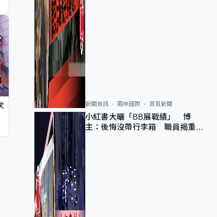
新聞資訊
兩岸國際
首頁新聞
次
小紅書大曬「BB展戰績」 博
主：後悔沒帶行李箱 職員揭重複
入會「阻止唔到」