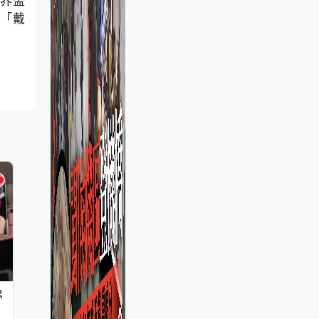
世界盃
鐘「戴
忠