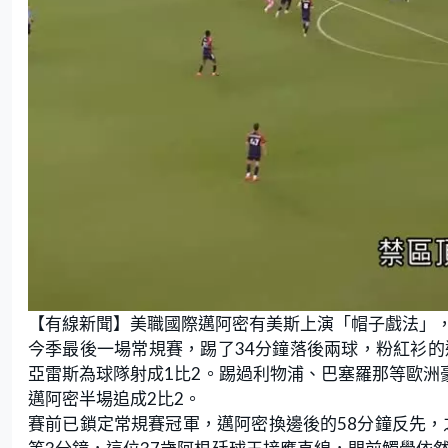
【有線新聞】美職國際邁阿密有美斯上演「帽子戲法」，
今季最後一場常規賽，踢了34分鐘落後兩球，粉紅衫的
亞雷斯為球隊射成1比2。踢過利物浦、巴塞羅那等歐洲
邁阿密半場追成2比2。
賽前已鎖定常規賽冠軍，邁阿密換邊後的58分鐘反先，