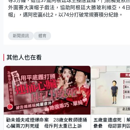
等3分鐘，這位37歲阿根廷球王接應直線，門前觸覺依
外圍賽大演帽子戲法，協助阿根廷大勝玻利維亞，4日
帽」，邁阿密贏6比2，以74分打破常規賽積分紀錄。
新聞資訊
體育
其他人也在看
勸未婚夫戒煙爆命案 28歲女教師連捅
五歲童遭虐死｜
心臟兩刀判死緩 母斥判太重已上訴
纍纍 母認罪判囚