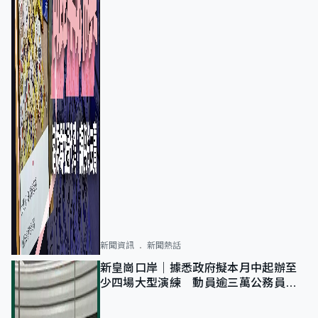
新聞資訊
新聞熱話
新皇崗口岸｜據悉政府擬本月中起辦至
少四場大型演練 動員逾三萬公務員人
次測試