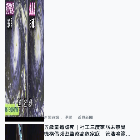
新聞資訊
港聞
首頁新聞
五歲童遭虐死｜社工三度家訪未察覺
機構倡頻密監察高危家庭 管浩鳴籲加