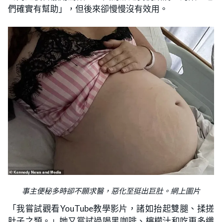
們確實有幫助」，但後來卻慢慢沒有效用。
事主便秘多時卻不願求醫，惡化至挺出巨肚。網上圖片
「我嘗試觀看YouTube教學影片，諸如抬起雙腿、揉搓
肚子之類。」她又嘗試過喝黑咖啡、檸檬汁和吃更多纖