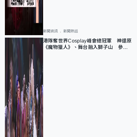
新聞資訊
新聞熱話
港隊奪世界Cosplay峰會總冠軍 神還原
《魔物獵人》、舞台融入獅子山 參賽
者：讓大家認識香港