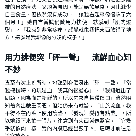
維的自然療法，又認為原因可能是暴飲暴食，因此減少
自己食量，但依然沒有成功。「讓我看起來像懷孕了六
個月！」她自言嘗試稍微用力排便，就感到「肌肉爆
裂」，「我感到非常疼痛，感覺就像我把東西放錯了地
方，這就是我想像的分娩的樣子。」
用力排便突「砰一聲」 流鮮血心知
不妙
直至有次上廁所時，她聽到身體發出「砰」一聲，「當
我擦拭時，發現是血，我真的很擔心」、「我知道出了
問題，因為血是新鮮的，所以它來自某種傷口」雖然明
知體內出嚴重問題，但她仍未有就醫，「由於流血，我
不得不在內褲上使用護墊，（發現）變得有點重」，所
以她蹲下來拍一張片，注意到有東西就像器官，「它幾
乎就像肉一樣，我的內臟已經出竅了。」這時才前往急
診室檢查。