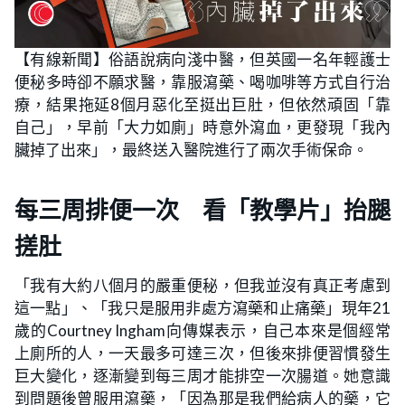
【有線新聞】俗語說病向淺中醫，但英國一名年輕護士
便秘多時卻不願求醫，靠服瀉藥、喝咖啡等方式自行治
療，結果拖延8個月惡化至挺出巨肚，但依然頑固「靠
自己」，早前「大力如廁」時意外瀉血，更發現「我內
臟掉了出來」，最終送入醫院進行了兩次手術保命。
每三周排便一次 看「教學片」抬腿
搓肚
「我有大約八個月的嚴重便秘，但我並沒有真正考慮到
這一點」、「我只是服用非處方瀉藥和止痛藥」現年21
歲的Courtney Ingham向傳媒表示，自己本來是個經常
上廁所的人，一天最多可達三次，但後來排便習慣發生
巨大變化，逐漸變到每三周才能排空一次腸道。她意識
到問題後曾服用瀉藥，「因為那是我們給病人的藥，它