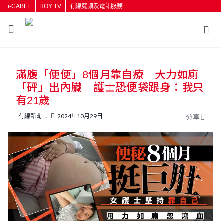
i-CABLE
HOY TV
有線寬頻及電訊服務
返回
滿腹「便便」8個月靠自療 大力如廁
按輸入鍵開始搜尋
「砰」出內臟 護士恐便袋跟身：我只
有21歲
有線新聞
2024年10月29日
分享