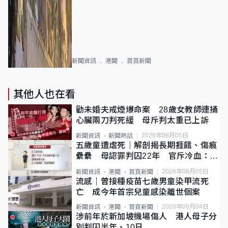
新聞資訊
港聞
首頁新聞
其他人也在看
勸未婚夫戒煙爆命案 28歲女教師連捅
心臟兩刀判死緩 母斥判太重已上訴
2026年08月05日
新聞資訊
新聞熱話
五歲童遭虐死｜解剖揭長期捱餓、傷痕
纍纍 母認罪判囚22年 官斥冷血：同
類案最惡劣
2026年08月05日
新聞資訊
港聞
首頁新聞
流感｜曾接種疫苗七歲男童染甲流死
亡 成今年首宗兒童感染離世個案
2026年08月04日
新聞資訊
港聞
首頁新聞
涉前年於新加坡機場傷人 港人母子分
別判囚半年、10日