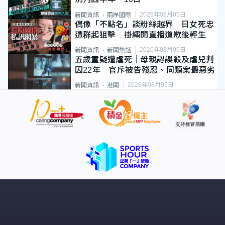
2026年08月05日
新聞資訊
兩岸國際
偶像「不點名」談粉絲越界 日女死忠
遭群起狙擊 掛繩開直播道歉後輕生
2026年08月06日
新聞資訊
新聞熱話
五歲童疑遭虐死｜母親認誤殺及虐兒判
囚22年 官斥被告殘忍、同類案最惡劣
2026年08月05日
新聞資訊
港聞