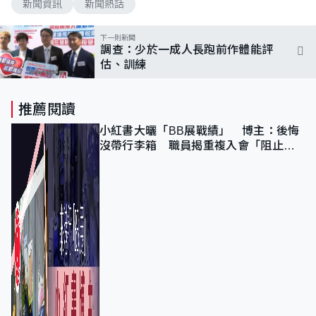
新聞資訊
新聞熱話
下一則新聞
調查：少於一成人長跑前作體能評
估、訓練
推薦閱讀
小紅書大曬「BB展戰績」 博主：後悔
沒帶行李箱 職員揭重複入會「阻止唔
到」