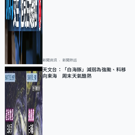
新聞資訊
新聞熱話
天文台：「白海豚」減弱為強颱、料移
向東海 周末天氣酷熱