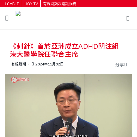
i-CABLE
HOY TV
有線寬頻及電訊服務
返回
《刺針》首於亞洲成立ADHD關注組
按輸入鍵開始搜尋
港大醫學院任聯合主席
有線新聞
2024年11月02日
分享