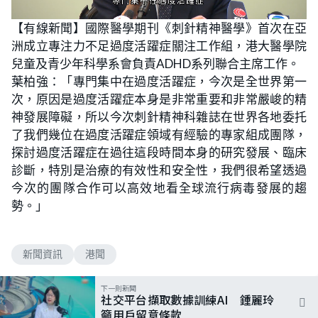
L
U
o
n
【有線新聞】國際醫學期刊《刺針精神醫學》首次在亞
a
m
d
u
洲成立專注力不足過度活躍症關注工作組，港大醫學院
e
t
d
e
:
兒童及青少年科學系會負責ADHD系列聯合主席工作。
5
6
葉柏強：「專門集中在過度活躍症，今次是全世界第一
.
9
次，原因是過度活躍症本身是非常重要和非常嚴峻的精
0
%
神發展障礙，所以今次刺針精神科雜誌在世界各地委托
了我們幾位在過度活躍症領域有經驗的專家組成團隊，
探討過度活躍症在過往這段時間本身的研究發展、臨床
診斷，特別是治療的有效性和安全性，我們很希望透過
今次的團隊合作可以高效地看全球流行病毒發展的趨
勢。」
新聞資訊
港聞
下一則新聞
社交平台擷取數據訓練AI 鍾麗玲
籲用戶留意條款