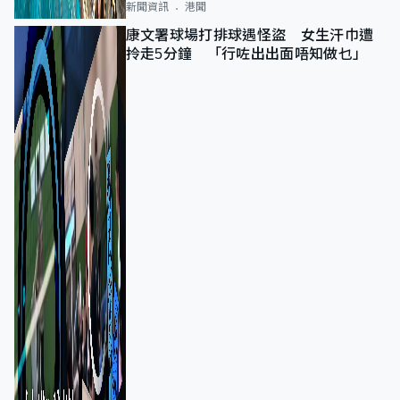
新聞資訊
港聞
康文署球場打排球遇怪盜 女生汗巾遭
拎走5分鐘 「行咗出出面唔知做乜」