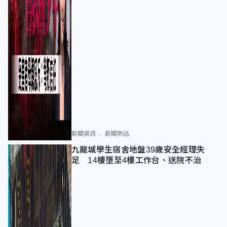
新聞資訊
新聞熱話
九龍城學生宿舍地盤39歲安全經理失
足 14樓墮至4樓工作台、送院不治