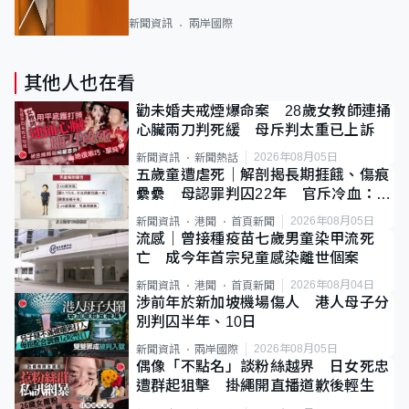
新聞資訊
兩岸國際
其他人也在看
勸未婚夫戒煙爆命案 28歲女教師連捅
心臟兩刀判死緩 母斥判太重已上訴
2026年08月05日
新聞資訊
新聞熱話
五歲童遭虐死｜解剖揭長期捱餓、傷痕
纍纍 母認罪判囚22年 官斥冷血：同
類案最惡劣
2026年08月05日
新聞資訊
港聞
首頁新聞
流感｜曾接種疫苗七歲男童染甲流死
亡 成今年首宗兒童感染離世個案
2026年08月04日
新聞資訊
港聞
首頁新聞
涉前年於新加坡機場傷人 港人母子分
別判囚半年、10日
2026年08月05日
新聞資訊
兩岸國際
偶像「不點名」談粉絲越界 日女死忠
遭群起狙擊 掛繩開直播道歉後輕生