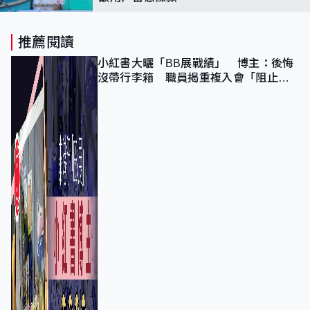
推薦閱讀
小紅書大曬「BB展戰績」 博主：後悔
沒帶行李箱 職員揭重複入會「阻止唔
到」