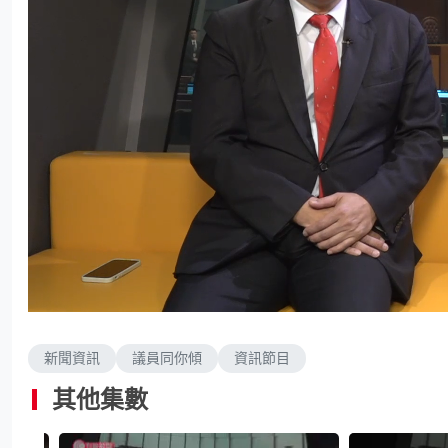
L
U
o
n
a
m
d
u
e
t
d
e
新聞資訊
議員同你傾
資訊節目
:
2
.
0
其他集數
9
%