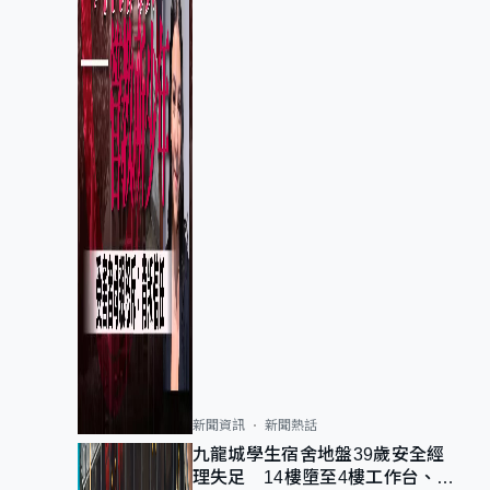
新聞資訊
新聞熱話
九龍城學生宿舍地盤39歲安全經
理失足 14樓墮至4樓工作台、送