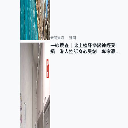
新聞資訊
港聞
一線搜查｜北上植牙慘變神經受
損 港人控訴身心受創 專家籲理
性評估三大風險