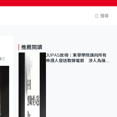
搜尋
推薦閱讀
JUPAS放榜｜東華學院誤向所有
享
申請人發送取錄電郵 涉人為操作
疏忽、影響11,139人