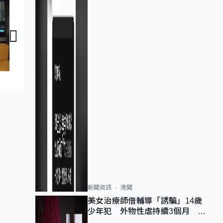
議員同你傾：梁文廣
議員同你傾：梁毓
新聞資訊
港聞
美女治療師借輔導「誘騙」14歲
少年犯 外物性虐持續3個月 受
害者母：要保護其他人