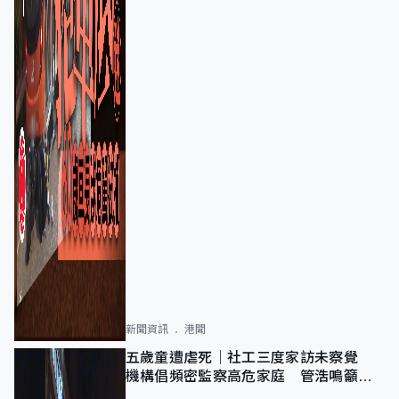
新聞資訊
港聞
五歲童遭虐死｜社工三度家訪未察覺
機構倡頻密監察高危家庭 管浩鳴籲加
強跨部門協作