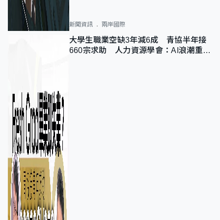
新聞資訊
兩岸國際
大學生職業空缺3年減6成 青協半年接
660宗求助 人力資源學會：AI浪潮重整
職位需求