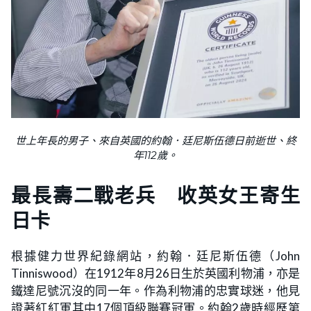
世上年長的男子、來自英國的約翰．廷尼斯伍德日前逝世、終
年112歲。
最長壽二戰老兵 收英女王寄生
日卡
根據健力世界紀錄網站，約翰．廷尼斯伍德（John
Tinniswood）在1912年8月26日生於英國利物浦，亦是
鐵達尼號沉沒的同一年。作為利物浦的忠實球迷，他見
證著紅紅軍其中17個頂級聯賽冠軍。約翰2歲時經歷第