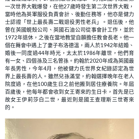
一次世界大戰爆發，在他27歲時發生第二次世界大戰，
當時他為英軍服役負責會計、後勤任務等，他亦是健力
士認證「世上最長壽二戰退役男性老兵」。退伍後，他
曾在英國蜆殼公司、英國石油公司從事會計工作，並於
1972年退休，之後在當地教堂自願擔任教會長老。他一
個在舞會中遇上了妻子布洛德溫，兩人於1942年結婚、
婚後一同度過44年時光，太太於1986年離世，他們育
有一女、四個孫及三名曾孫。約翰於2020年成為英國最
年長男性，今年4月，他被健力氏世界女紀錄認定為世
界上最長壽的人。雖然兒孫滿堂，約翰選擇晚年在老人
院度過，在他100歲生日之前他搬到居住療養院。年屆
百歲後，他每年都會收到女王寄來的生日卡，首先是已
故女王伊莉莎白二世，最近則是國王查理斯三世寄來
的。