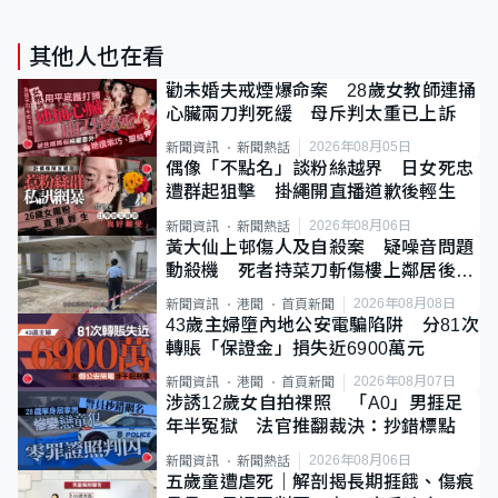
其他人也在看
勸未婚夫戒煙爆命案 28歲女教師連捅
心臟兩刀判死緩 母斥判太重已上訴
2026年08月05日
新聞資訊
新聞熱話
偶像「不點名」談粉絲越界 日女死忠
遭群起狙擊 掛繩開直播道歉後輕生
2026年08月06日
新聞資訊
新聞熱話
黃大仙上邨傷人及自殺案 疑噪音問題
動殺機 死者持菜刀斬傷樓上鄰居後墮
斃
2026年08月08日
新聞資訊
港聞
首頁新聞
43歲主婦墮內地公安電騙陷阱 分81次
轉賬「保證金」損失近6900萬元
2026年08月07日
新聞資訊
港聞
首頁新聞
涉誘12歲女自拍祼照 「A0」男捱足
年半冤獄 法官推翻裁決：抄錯標點
2026年08月06日
新聞資訊
新聞熱話
五歲童遭虐死｜解剖揭長期捱餓、傷痕