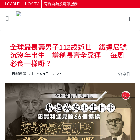
i-CABLE
HOY TV
有線寬頻及電訊服務
返回
全球最長壽男子112歲逝世 鐵達尼號
按輸入鍵開始搜尋
沉沒年出生 謙稱長壽全靠運 每周
必食一樣嘢？
有線新聞
2024年11月27日
分享