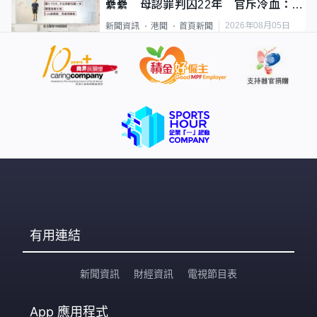
纍纍 母認罪判囚22年 官斥冷血：同
類案最惡劣
2026年08月05日
新聞資訊
港聞
首頁新聞
有用連結
新聞資訊
財經資訊
電視節目表
App
應用程式