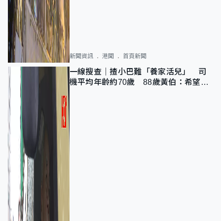
新聞資訊
港聞
首頁新聞
一線搜查｜揸小巴難「養家活兒」 司
機平均年齡約70歲 88歲黃伯：希望一
直揸落去