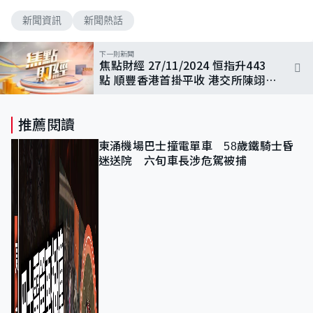
新聞資訊
新聞熱話
下一則新聞
焦點財經 27/11/2024 恒指升443
點 順豐香港首掛平收 港交所陳翊
庭專訪
推薦閱讀
東涌機場巴士撞電單車 58歲鐵騎士昏
迷送院 六旬車長涉危駕被捕