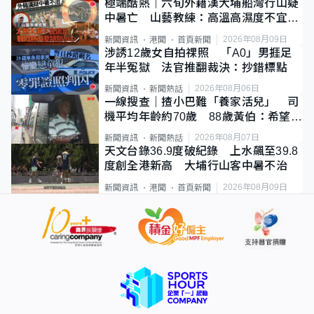
極端酷熱｜六旬外籍漢大埔船灣行山疑
中暑亡 山藝教練：高溫高濕度不宜遠
足
2026年08月09日
新聞資訊
港聞
首頁新聞
涉誘12歲女自拍祼照 「A0」男捱足
年半冤獄 法官推翻裁決：抄錯標點
2026年08月06日
新聞資訊
新聞熱話
一線搜查｜揸小巴難「養家活兒」 司
機平均年齡約70歲 88歲黃伯：希望一
直揸落去
2026年08月07日
新聞資訊
新聞熱話
天文台錄36.9度破紀錄 上水飆至39.8
度創全港新高 大埔行山客中暑不治
2026年08月09日
新聞資訊
港聞
首頁新聞