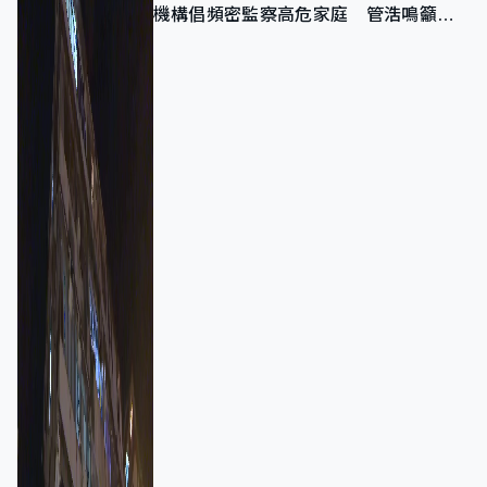
機構倡頻密監察高危家庭 管浩鳴籲加
強跨部門協作