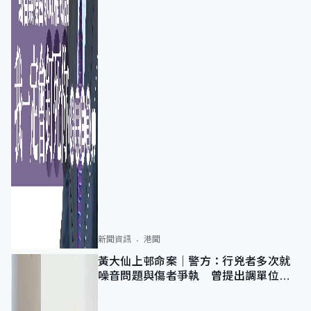
新聞資訊
港聞
黃大仙上邨命案｜警方：行兇者多次就
噪音問題與傷者爭執 曾提出調單位已
獲批