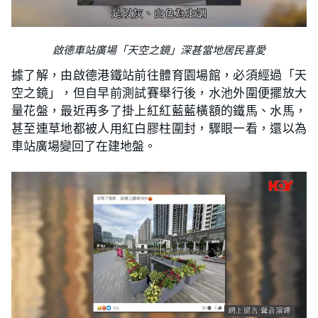
啟德車站廣場「天空之鏡」深甚當地居民喜愛
據了解，由啟德港鐵站前往體育園場館，必須經過「天
空之鏡」，但自早前測試賽舉行後，水池外圍便擺放大
量花盤，最近再多了掛上紅紅藍藍橫額的鐵馬、水馬，
甚至連草地都被人用紅白膠柱圍封，驟眼一看，還以為
車站廣場變回了在建地盤。