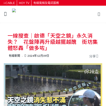
i-CABLE
HOY TV
有線寬頻及電訊服務
返回
一線搜查｜啟德「天空之鏡」永久消
按輸入鍵開始搜尋
失？ 花盤陣再升級越擺越醜 街坊集
體怒轟「做多咗」
有線新聞
2024年12月09日
分享