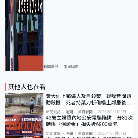
新聞資訊
兩岸國際
其他人也在看
黃大仙上邨傷人及自殺案 疑噪音問題
動殺機 死者持菜刀斬傷樓上鄰居後墮
斃
2026年08月08日
新聞資訊
港聞
首頁新聞
43歲主婦墮內地公安電騙陷阱 分81次
轉賬「保證金」損失近6900萬元
2026年08月07日
新聞資訊
港聞
首頁新聞