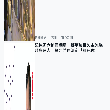
新聞資訊
港聞
首頁新聞
記協周六換屆選舉 鄧炳強批欠主流媒
體參選人 警告若違法定「釘死你」