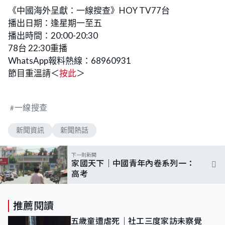
《中國海外呈獻：一線搜查》HOY TV77台
播出日期：逢星期一至五
播出時間：20:00-20:30
78台 22:30重播
WhatsApp報料熱線：68960931
節目重溫請＜
按此
＞
一線搜查
新聞資訊
新聞熱話
下一則新聞
家國天下｜中國青年內卷系列一：
高考
推薦閱讀
五歲童遭虐死｜社工三度家訪未察覺