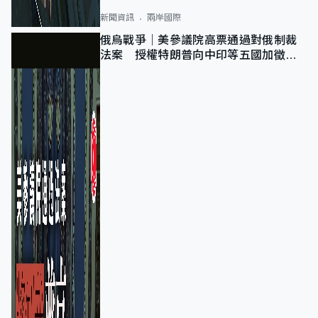
新聞資訊
兩岸國際
俄烏戰爭｜美參議院高票通過對俄制裁
法案 授權特朗普向中印等五國加徵
100%關稅