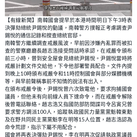
L
U
o
n
【有線新聞】南韓國會提早於本港時間明日下午3時表
a
m
d
u
決彈劾總統尹錫悅的動議，南韓警方撲報正考慮調查尹
e
t
d
e
:
錫悅的通信記錄和搜查總統官邸。
2
4
南韓警方繼續調查戒嚴風波，早前因涉嫌內亂罪而被扣
.
3
查的警察廳廳長趙志浩接受問話時承認，在戒嚴令頒布
2
%
前三小時，曾到安全屋會見總統尹錫悅。尹錫悅當時將
戒嚴計劃文件交給他，下令他部署警員配合。文件內提
到晚上10時頒布戒嚴令和11時控制國會與部分媒體機構
等，與早前聲稱事前不知情的說法有出入。
在頒布戒嚴令後，尹錫悅曾六次致電他，要求拘捕國會
議員，但他未有向前線人員下達命令，而在戒嚴令解除
後曾電話聯絡。趙志浩又指國防部防間諜司令呂寅兄曾
要求警方調派100人，追蹤執政國民力量黨黨魁韓東勳
及在野共同民主黨黨魁李在明等15人位置，趙志浩認為
命令荒謬，指示下屬不用配合。
國會將再表決彈劾尹錫悅，李在明再次促請執政黨議員