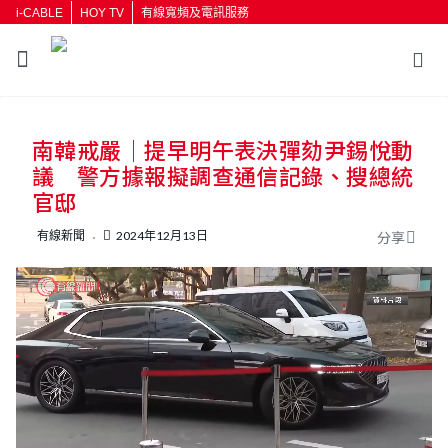
i-CABLE
HOY TV
有線寬頻及電訊服務
返回
南韓戒嚴｜提早明午表決彈劾尹錫悅動
按輸入鍵開始搜尋
議 警方據報擬調查通信記錄、搜總統
官邸
有線新聞
2024年12月13日
分享