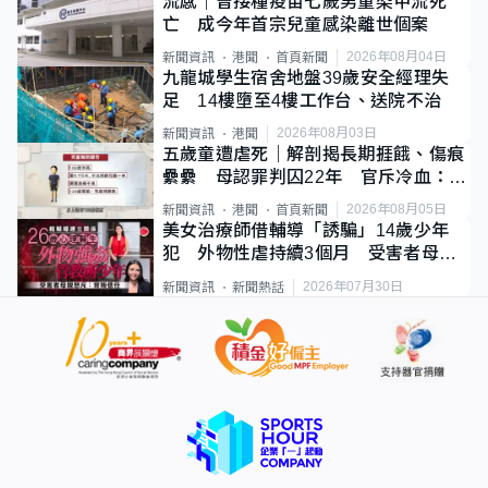
流感｜曾接種疫苗七歲男童染甲流死
亡 成今年首宗兒童感染離世個案
2026年08月04日
新聞資訊
港聞
首頁新聞
九龍城學生宿舍地盤39歲安全經理失
足 14樓墮至4樓工作台、送院不治
2026年08月03日
新聞資訊
港聞
五歲童遭虐死｜解剖揭長期捱餓、傷痕
纍纍 母認罪判囚22年 官斥冷血：同
類案最惡劣
2026年08月05日
新聞資訊
港聞
首頁新聞
美女治療師借輔導「誘騙」14歲少年
犯 外物性虐持續3個月 受害者母：
要保護其他人
2026年07月30日
新聞資訊
新聞熱話