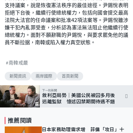
支持議案，說是恢復憲法秩序的最佳途徑。尹錫悅表明
拒絕下台後，繼續行使總統權力，包括向國會提交最高
法院大法官的任命議案和批准42項法案等。尹錫悅雖涉
嫌干犯內亂罪受查，分析認為憲法無法阻止他繼續行使
總統權力。面對不願辭職的尹錫悅，與要求罷免他的議
員不斷拉据，南韓或陷入權力真空狀態。
南韓戒嚴
新聞資訊
兩岸國際
首頁新聞
下一則新聞
敘利亞局勢｜美國公民被囚多月後
逃離監獄 憶述囚禁期間待遇不錯
推薦閱讀
日本家務助理需求增 菲傭「攻日」十