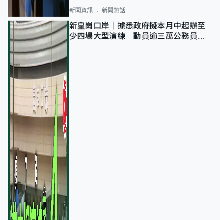
新聞資訊
新聞熱話
新皇崗口岸｜據悉政府擬本月中起辦至
少四場大型演練 動員逾三萬公務員人
次測試