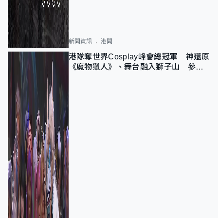
新聞資訊
港聞
港隊奪世界Cosplay峰會總冠軍 神還原
《魔物獵人》、舞台融入獅子山 參賽
者：讓大家認識香港