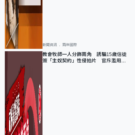
新聞資訊
兩岸國際
教會牧師一人分飾兩角 誘騙15歲信徒
簽「主奴契約」性侵拍片 官斥濫用教
友信任、二審判囚9年