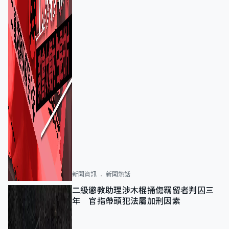
新聞資訊
新聞熱話
二級懲教助理涉木棍捅傷羈留者判囚三
年 官指帶頭犯法屬加刑因素