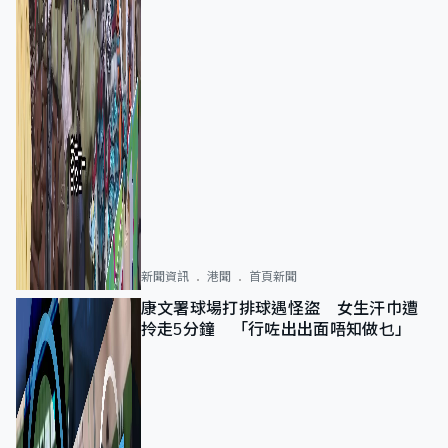
新聞資訊
港聞
首頁新聞
康文署球場打排球遇怪盜 女生汗巾遭
拎走5分鐘 「行咗出出面唔知做乜」