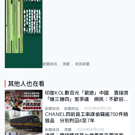
新聞資訊
港聞
首頁新聞
其他人也在看
印度KOL數百元「窮遊」中國 靠接濟
「嫌三嫌四」惹爭議 網民：不歡迎劣
質旅客
2026年08月02日
新聞資訊
新聞熱話
CHANEL四前員工串謀偷竊逾700件銷
毀品 分別判囚4至7年
2026年08月03日
新聞資訊
港聞