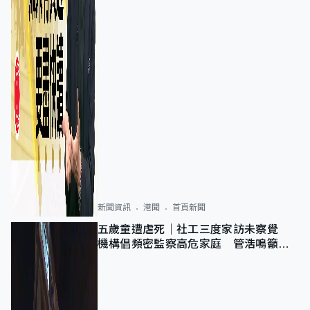
新聞資訊
港聞
首頁新聞
五歲童遭虐死｜社工三度家訪未察覺
機構倡頻密監察高危家庭 管浩鳴籲加
強跨部門協作