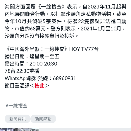
海關方面回覆《一線搜查》表示，自2023年11月起與
內地展開聯合行動，以打擊沙頭角走私動物活物，截至
今年10月共偵破5宗案件，檢獲23隻懷疑非法進口動
物，市值約68萬元。警方則表示，2024年1月至10月，
沙頭角分區沒有接獲舉報及投訴。
《中國海外呈獻：一線搜查》HOY TV77台
播出日期：逢星期一至五
播出時間：20:00-20:30
78台 22:30重播
WhatsApp報料熱線：68960931
節目重溫請＜
按此
＞
一線搜查
新聞資訊
新聞熱話