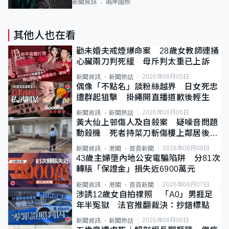
新聞資訊
兩岸國際
其他人也在看
勸未婚夫戒煙爆命案 28歲女教師連捅
心臟兩刀判死緩 母斥判太重已上訴
2026年08月05日
新聞資訊
新聞熱話
偶像「不點名」談粉絲越界 日女死忠
遭群起狙擊 掛繩開直播道歉後輕生
2026年08月06日
新聞資訊
新聞熱話
黃大仙上邨傷人及自殺案 疑噪音問題
動殺機 死者持菜刀斬傷樓上鄰居後墮
斃
2026年08月08日
新聞資訊
港聞
首頁新聞
43歲主婦墮內地公安電騙陷阱 分81次
轉賬「保證金」損失近6900萬元
2026年08月07日
新聞資訊
港聞
首頁新聞
涉誘12歲女自拍祼照 「A0」男捱足
年半冤獄 法官推翻裁決：抄錯標點
2026年08月06日
新聞資訊
新聞熱話