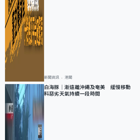
新聞資訊
港聞
白海豚｜漸遠離沖繩及奄美 緩慢移動
料惡劣天氣持續一段時間