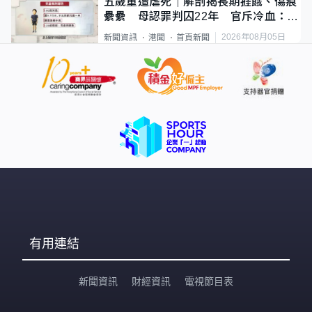
五歲童遭虐死｜解剖揭長期捱餓、傷痕
纍纍 母認罪判囚22年 官斥冷血：同
類案最惡劣
2026年08月05日
新聞資訊
港聞
首頁新聞
有用連結
新聞資訊
財經資訊
電視節目表