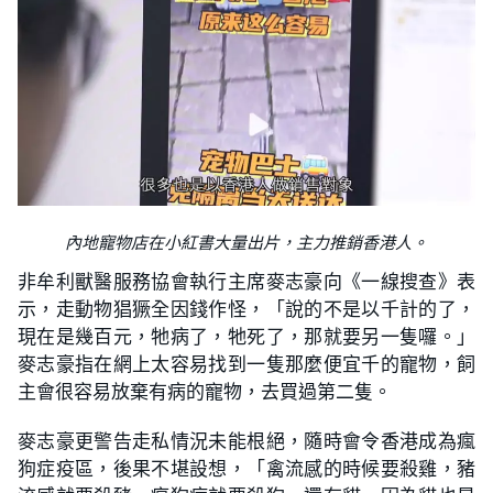
內地寵物店在小紅書大量出片，主力推銷香港人。
非牟利獸醫服務協會執行主席麥志豪向《一線搜查》表
示，走動物猖獗全因錢作怪，「說的不是以千計的了，
現在是幾百元，牠病了，牠死了，那就要另一隻囉。」
麥志豪指在網上太容易找到一隻那麼便宜千的寵物，飼
主會很容易放棄有病的寵物，去買過第二隻。
麥志豪更警告走私情況未能根絕，隨時會令香港成為瘋
狗症疫區，後果不堪設想，「禽流感的時候要殺雞，豬