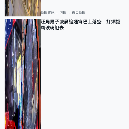
新聞資訊
港聞
首頁新聞
旺角男子凌晨追通宵巴士落空 打爆擋
風玻璃逃去