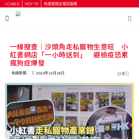
i-CABLE
HOY TV
有線寬頻及電訊服務
返回
一線搜查｜沙頭角走私寵物生意旺 小
按輸入鍵開始搜尋
紅書網店「一小時送到」 避檢疫恐累
瘋狗症爆發
有線新聞
2024年12月18日
分享