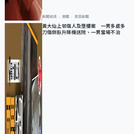
新聞資訊
港聞
首頁新聞
黃大仙上邨傷人及墮樓案 一男多處多
刀傷倒臥升降機送院、一男當場不治