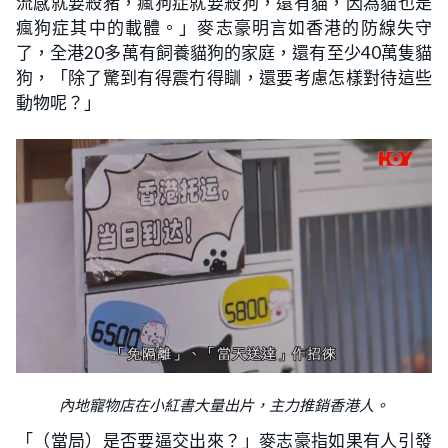
流感就要殺豬，瘋狗症就要殺狗，還有貓，因為貓也是
瘋狗症其中的載體。」麥志豪明言如香港的防線失守
了，全港20多萬有飼養貓狗的家庭，還有至少40萬隻貓
狗，「除了驚到有得震冇得瞓，還要考慮怎樣對待這些
動物呢？」
內地寵物店在小紅書大量出片，主力推銷香港人。
「（當局）是否要逼交出來？」麥志豪指如果有人引發