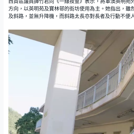
西貢區議員譚竹君向《一線搜查》表示，將軍澳英明苑
方向，以英明苑及寶林邨的街坊使用為主。她指出，雖
及斜路，並無升降機，而斜路太長亦對長者及行動不便