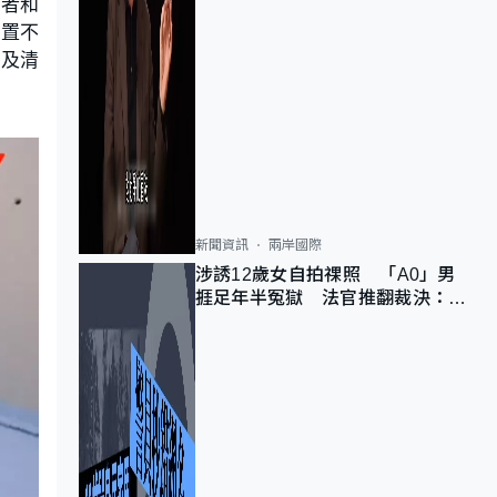
長者和
位置不
安及清
新聞資訊
兩岸國際
涉誘12歲女自拍祼照 「A0」男
捱足年半冤獄 法官推翻裁決：抄
錯標點