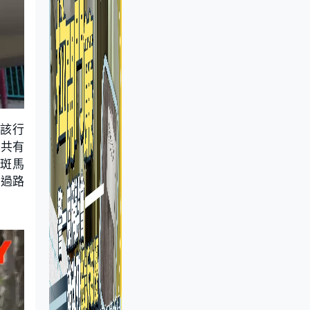
用該行
梯共有
斑馬
人過路