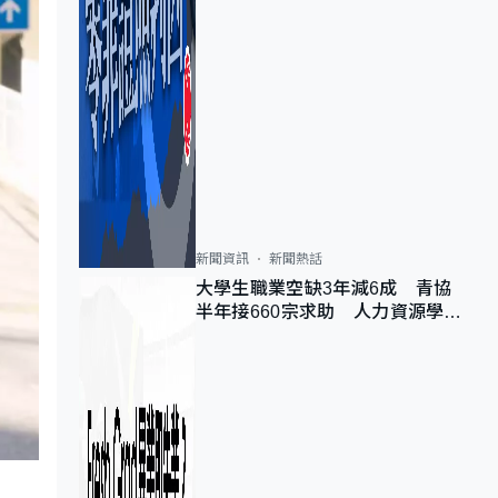
新聞資訊
新聞熱話
大學生職業空缺3年減6成 青協
半年接660宗求助 人力資源學
會：AI浪潮重整職位需求