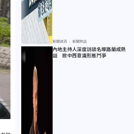
新聞資訊
新聞熱話
內地主持人深度訪談名導路蘭成熱
話 掀中西意識形態鬥爭