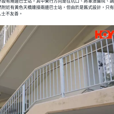
外設有兩邊巴士站，其中東行方向是往坑口、將軍澳醫院、
然附近有黃色天橋連接兩邊巴士站，但由於是舊式設計，只
人士不友善。