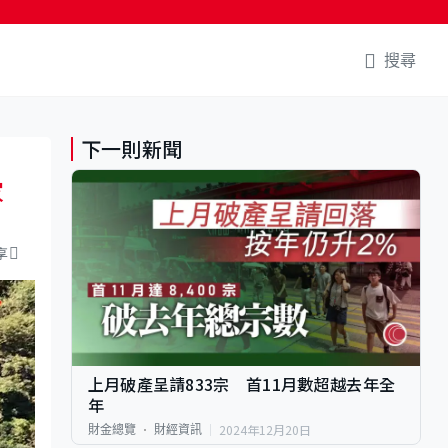
搜尋
下一則新聞
家
享
上月破產呈請833宗 首11月數超越去年全
年
2024年12月20日
財金總覽
財經資訊