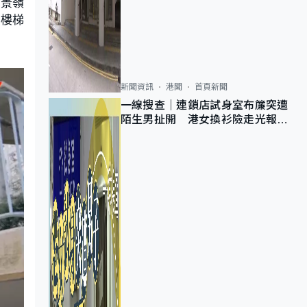
調景嶺
有樓梯
新聞資訊
港聞
首頁新聞
一線搜查｜連鎖店試身室布簾突遭
陌生男扯開 港女換衫險走光報
警 全港分店急換實體門