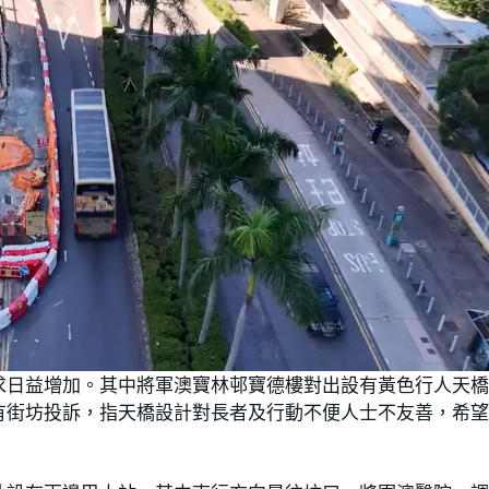
求日益增加。其中將軍澳寶林邨寶德樓對出設有黃色行人天
有街坊投訴，指天橋設計對長者及行動不便人士不友善，希