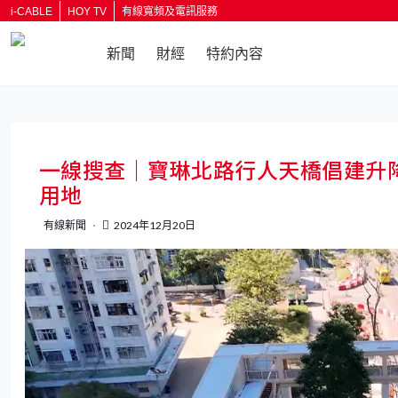
i-CABLE
HOY TV
有線寬頻及電訊服務
新聞
財經
特約內容
一線搜查｜寶琳北路行人天橋倡建升
用地
有線新聞
2024年12月20日