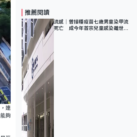
推薦閱讀
流感｜曾接種疫苗七歲男童染甲流
死亡 成今年首宗兒童感染離世個
案
橋，連
望能夠