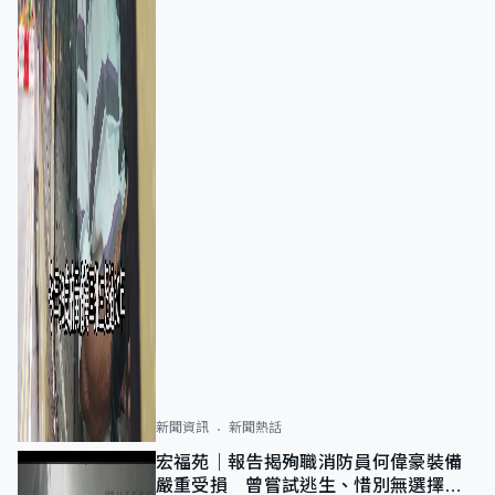
新聞資訊
新聞熱話
宏福苑｜報告揭殉職消防員何偉豪裝備
嚴重受損 曾嘗試逃生、惜別無選擇下