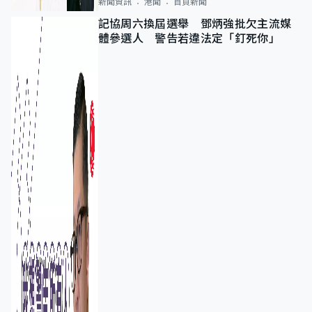
新聞資訊
港聞
首頁新聞
記協周六換屆選舉 鄧炳強批欠主流媒
體參選人 警告若違法定「釘死你」