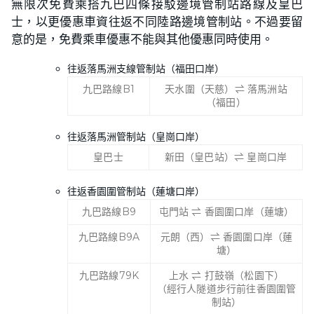
無限次免費乘搭九巴四條接駁邊境管制站路線及皇巴
士，以更優惠車資往返不同陸路邊境管制站。不過要留
意的是，免費乘車優惠不能與其他優惠同時使用。
往返落馬洲支線管制站（福田口岸）
九巴路線B1
天水圍（天慈）⇌ 落馬洲站
（福田）
往返落馬洲管制站（皇崗口岸）
皇巴士
新田（皇巴站）⇌ 皇崗口岸
往返香園圍管制站（蓮塘口岸）
九巴路線B9
屯門站 ⇌ 香園圍口岸（蓮塘）
九巴路線B9A
元朗（西）⇌ 香園圍口岸（蓮
塘）
九巴路線79K
上水 ⇌ 打鼓嶺（松園下）
（經行人隧道步行前往香園圍管
制站）