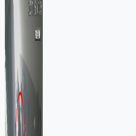
棄裝備墮樓