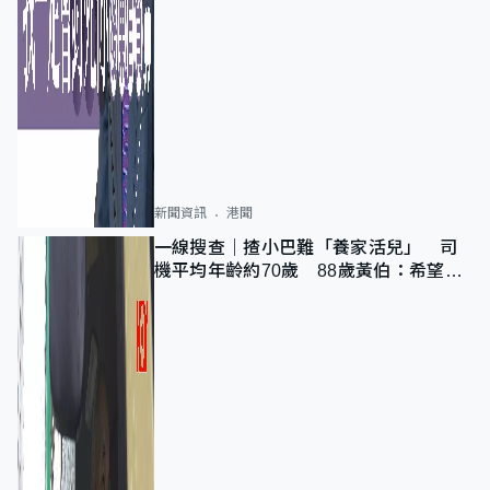
新聞資訊
港聞
一線搜查｜揸小巴難「養家活兒」 司
機平均年齡約70歲 88歲黃伯：希望一
直揸落去