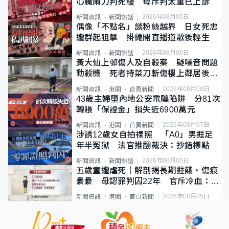
心臟兩刀判死緩 母斥判太重已上訴
2026年08月05日
新聞資訊
新聞熱話
偶像「不點名」談粉絲越界 日女死忠
遭群起狙擊 掛繩開直播道歉後輕生
2026年08月06日
新聞資訊
新聞熱話
黃大仙上邨傷人及自殺案 疑噪音問題
動殺機 死者持菜刀斬傷樓上鄰居後墮
斃
2026年08月08日
新聞資訊
港聞
首頁新聞
43歲主婦墮內地公安電騙陷阱 分81次
轉賬「保證金」損失近6900萬元
2026年08月07日
新聞資訊
港聞
首頁新聞
涉誘12歲女自拍祼照 「A0」男捱足
年半冤獄 法官推翻裁決：抄錯標點
2026年08月06日
新聞資訊
新聞熱話
五歲童遭虐死｜解剖揭長期捱餓、傷痕
纍纍 母認罪判囚22年 官斥冷血：同
類案最惡劣
2026年08月05日
新聞資訊
港聞
首頁新聞