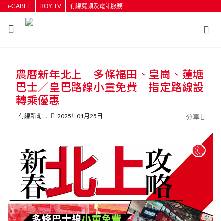
i-CABLE
HOY TV
有線寬頻及電訊服務
返回
農曆新年北上｜多條福田、皇崗、蓮塘
按輸入鍵開始搜尋
巴士／皇巴路線小童免費 指定路線設
轉乘優惠
有線新聞
2025年01月25日
分享