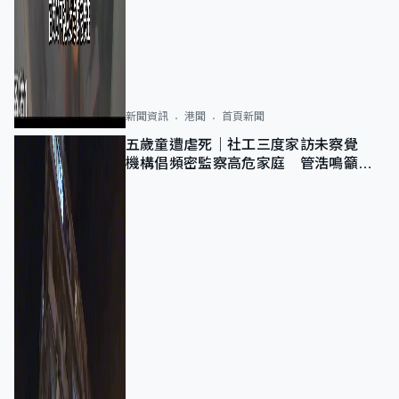
新聞資訊
港聞
首頁新聞
五歲童遭虐死｜社工三度家訪未察覺
機構倡頻密監察高危家庭 管浩鳴籲加
強跨部門協作