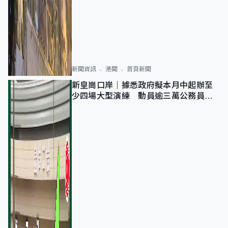
新聞資訊
港聞
首頁新聞
新皇崗口岸｜據悉政府擬本月中起辦至
少四場大型演練 動員逾三萬公務員人
次測試