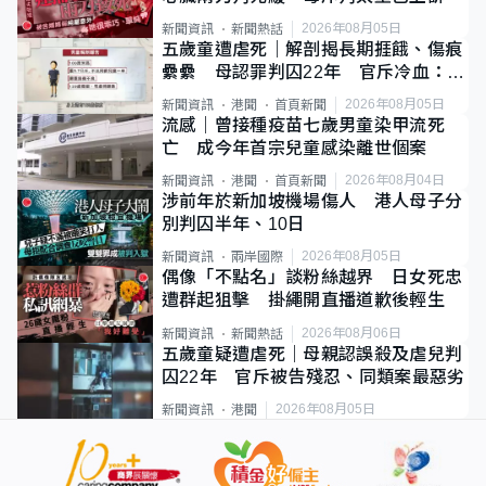
2026年08月05日
新聞資訊
新聞熱話
五歲童遭虐死｜解剖揭長期捱餓、傷痕
纍纍 母認罪判囚22年 官斥冷血：同
類案最惡劣
2026年08月05日
新聞資訊
港聞
首頁新聞
流感｜曾接種疫苗七歲男童染甲流死
亡 成今年首宗兒童感染離世個案
2026年08月04日
新聞資訊
港聞
首頁新聞
涉前年於新加坡機場傷人 港人母子分
別判囚半年、10日
2026年08月05日
新聞資訊
兩岸國際
偶像「不點名」談粉絲越界 日女死忠
遭群起狙擊 掛繩開直播道歉後輕生
2026年08月06日
新聞資訊
新聞熱話
五歲童疑遭虐死｜母親認誤殺及虐兒判
囚22年 官斥被告殘忍、同類案最惡劣
2026年08月05日
新聞資訊
港聞