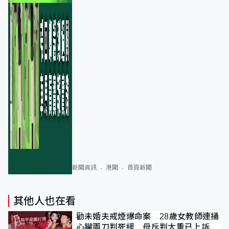
新聞資訊
港聞
首頁新聞
其他人也在看
勸未婚夫戒煙爆命案 28歲女教師連捅
心臟兩刀判死緩 母斥判太重已上訴