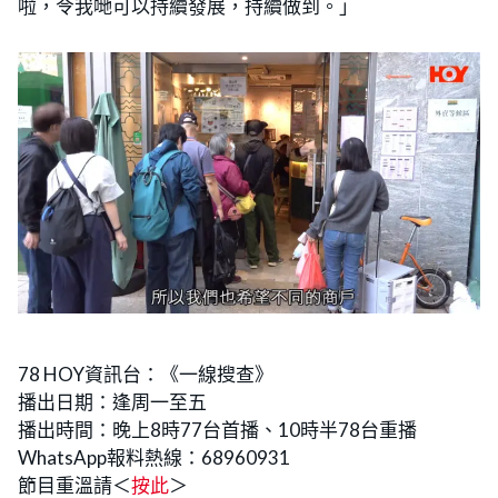
啦，令我哋可以持續發展，持續做到。」
78 HOY資訊台：《一線搜查》
播出日期：逢周一至五
播出時間：晚上8時77台首播、10時半78台重播
WhatsApp報料熱線：68960931
節目重溫請＜
按此
＞