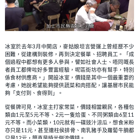
冰室於去年3月中開店，麥姑娘坦言營運上曾經歷不少
困難，從建構到裝修，再到決定餐單、招聘員工。「成
個過程中都想有更多人參與，譬如社會人士、唔同嘅長
者員工都俾咗好多豐富經驗，呢區街坊亦有幫手，特別
係食材供應商。」開設冰室，價錢是其中一個最重要的
考慮，她說希望能夠提供蔬菜和肉搭配，讓基層市民能
夠「支付到、食得到」。
從餐牌可見，冰室主打家常菜，價錢相當親民，各種包
類由1元至5元不等、2元一隻烚蛋、不同粥類由6至11
元不等。而小菜類，10元就有一碟豉汁涼瓜，想食米粉
亦只是11元，甚至連柱侯排骨、南乳豬手及蘿蔔牛腩都
只是12元，簡直是時光倒流價錢。