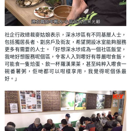
社企行政總裁麥姑娘表示，深水埗區有不同基層人士，
包括獨居長者、劏房戶及街友，希望開設冰室能夠服務
更多有需要的人士。「好想深水埗成為一個社區飯堂，
我哋好想服務呢個區，令客人入到嚟好有尊嚴咁食飯，
可能食一隻烚蛋、飲一杯羅漢果茶，甚至純粹入嚟食一
碗番薯粥，佢哋都可以咁樣享用，我覺得呢個係最
好。」