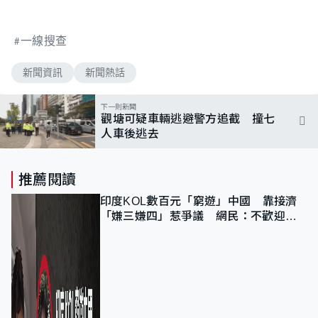
一線搜查
新聞資訊
新聞熱話
下一則新聞
觀塘可疑車輛逃避警方追截 撞七
人車後逃去
推薦閱讀
印度KOL數百元「窮遊」中國 靠接濟
「嫌三嫌四」惹爭議 網民：不歡迎劣
質旅客