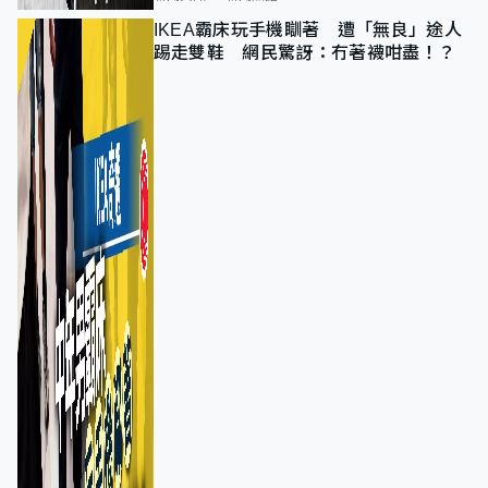
IKEA霸床玩手機瞓著 遭「無良」途人
踢走雙鞋 網民驚訝：冇著襪咁盡！？