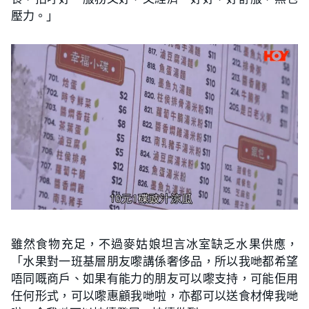
壓力。」
雖然食物充足，不過麥姑娘坦言冰室缺乏水果供應，
「水果對一班基層朋友嚟講係奢侈品，所以我哋都希望
唔同嘅商戶、如果有能力的朋友可以嚟支持，可能佢用
任何形式，可以嚟惠顧我哋啦，亦都可以送食材俾我哋