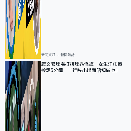
新聞資訊
新聞熱話
康文署球場打排球遇怪盜 女生汗巾遭
拎走5分鐘 「行咗出出面唔知做乜」