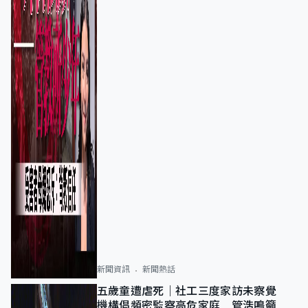
新聞資訊
新聞熱話
五歲童遭虐死｜社工三度家訪未察覺
機構倡頻密監察高危家庭 管浩鳴籲加