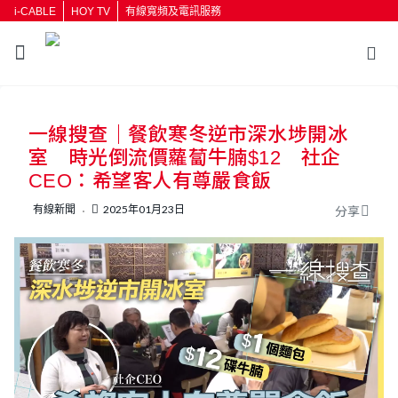
i-CABLE
HOY TV
有線寬頻及電訊服務
返回
一線搜查｜餐飲寒冬逆市深水埗開冰
按輸入鍵開始搜尋
室 時光倒流價蘿蔔牛腩$12 社企
CEO：希望客人有尊嚴食飯
有線新聞
2025年01月23日
分享