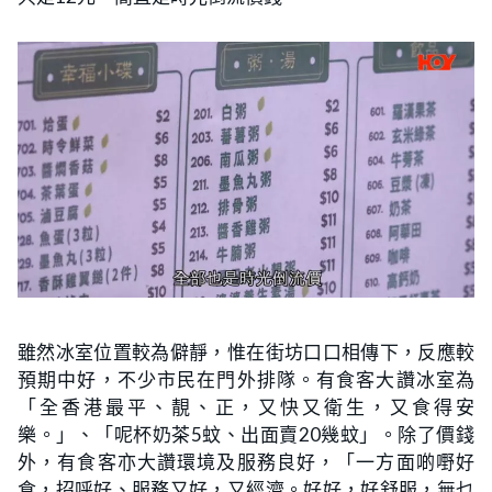
雖然冰室位置較為僻靜，惟在街坊口口相傳下，反應較
預期中好，不少市民在門外排隊。有食客大讚冰室為
「全香港最平、靚、正，又快又衛生，又食得安
樂。」、「呢杯奶茶5蚊、出面賣20幾蚊」。除了價錢
外，有食客亦大讚環境及服務良好，「一方面啲嘢好
食，招呼好、服務又好，又經濟。好好，好舒服，無乜