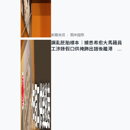
新聞資訊
兩岸國際
調亂胚胎樣本｜據悉希愈大馬籍員
工涉錄假口供掩飾出錯後離港 警
列詐騙 正通緝在逃人士