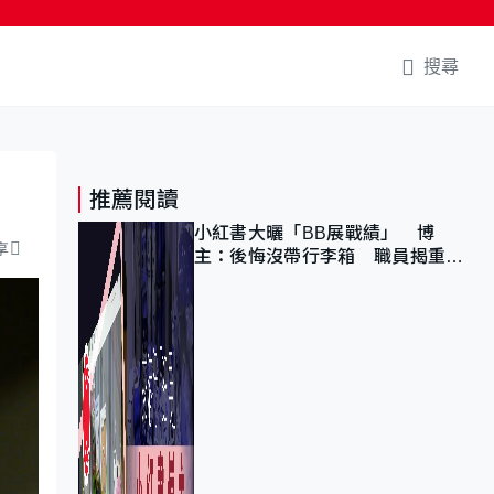
搜尋
推薦閱讀
小紅書大曬「BB展戰績」 博
享
主：後悔沒帶行李箱 職員揭重複
入會「阻止唔到」