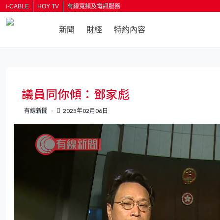
i-CABLE
HOY TV
有線寬頻及電訊服務
新聞
財經
特約內容
返回
議員同你傾：鄧家彪
有線新聞
2025年02月06日