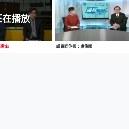
正在播放
鄧家彪
議員同你傾：盧偉國