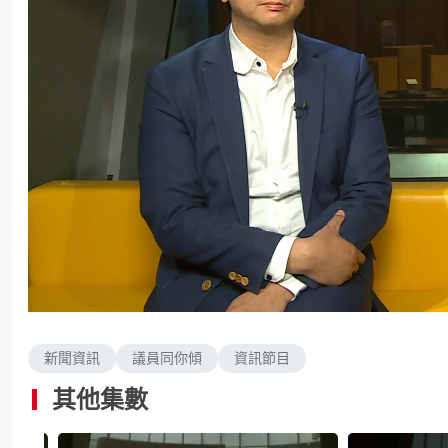
L
U
o
n
a
m
d
u
e
t
d
e
新聞資訊
議員同你傾
資訊節目
:
1
.
8
其他集數
5
%