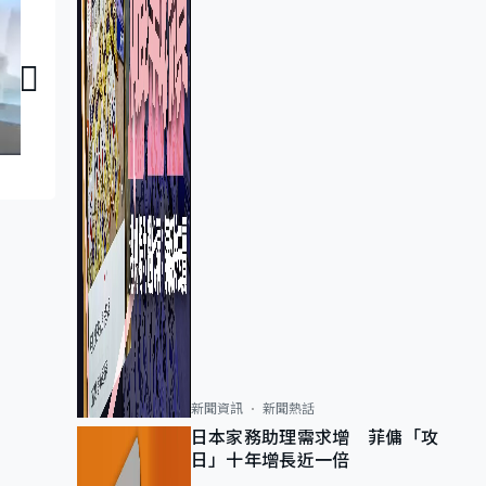
議員同你傾：陳克勤
議員同你傾：梁熙
新聞資訊
新聞熱話
日本家務助理需求增 菲傭「攻
日」十年增長近一倍