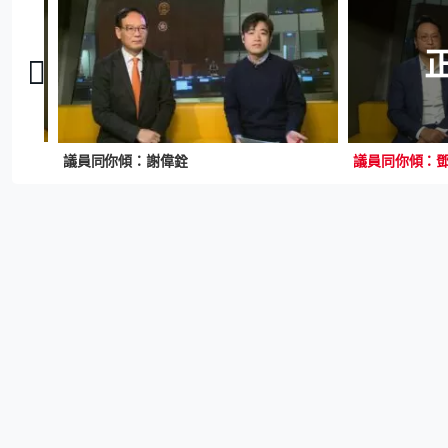
議員同你傾：謝偉銓
議員同你傾：