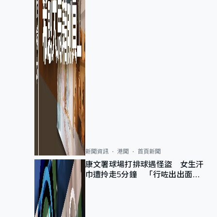
新聞資訊
港聞
首頁新聞
康文署球場打排球遇怪盜 女生汗
巾遭拎走5分鐘 「行咗出出面唔
知做乜」