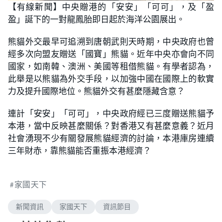
n
【有線新聞】中央贈港的「安安」「可可」，及「盈
a
m
d
u
盈」誕下的一對龍鳳胎即日起於海洋公園展出。
e
t
d
e
:
2
熊貓外交最早可追溯到唐朝武則天時期，中央政府也曾
.
0
經多次向盟友贈送「國寶」熊貓。近年中央亦會向不同
4
%
國家，如南韓、澳洲、美國等租借熊貓。有學者認為，
此舉是以熊貓為外交手段，以加強中國在國際上的軟實
力及提升國際地位。熊貓外交有甚麼隱藏含意？
連計「安安」「可可」，中央政府經已三度贈送熊貓予
本港，當中反映甚麼關係？對香港又有甚麼意義？近月
社會湧現不少有關發展熊貓經濟的討論，本港庫房連續
三年財赤，靠熊貓能否重振本港經濟？
家國天下
新聞資訊
家國天下
資訊節目