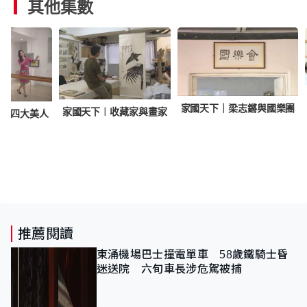
其他集數
家國天下｜梁志鏘與國樂團
家國天下︱收藏家與畫家
古代四大美人
推薦閱讀
東涌機場巴士撞電單車 58歲鐵騎士昏
迷送院 六旬車長涉危駕被捕