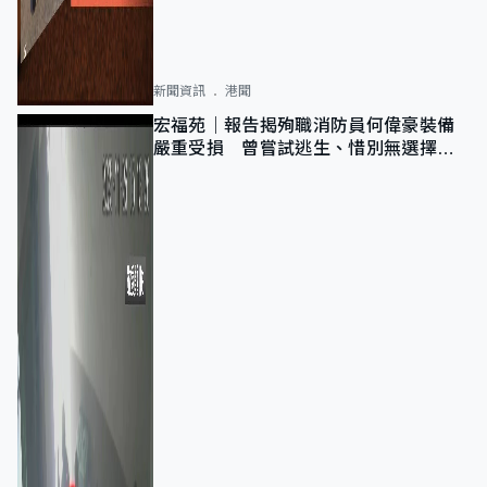
新聞資訊
港聞
宏福苑｜報告揭殉職消防員何偉豪裝備
嚴重受損 曾嘗試逃生、惜別無選擇下
棄裝備墮樓