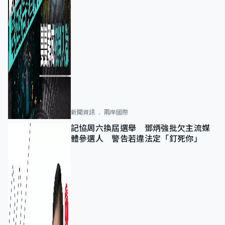
新聞資訊
兩岸國際
記協周六換屆選舉 鄧炳強批欠主流媒
體參選人 警告若違法定「釘死你」