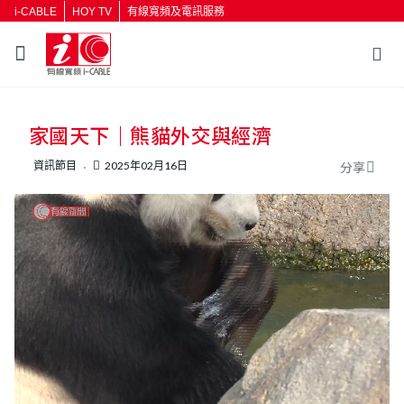
i-CABLE
HOY TV
有線寬頻及電訊服務
返回
家國天下｜熊貓外交與經濟
按輸入鍵開始搜尋
資訊節目
2025年02月16日
分享
L
U
o