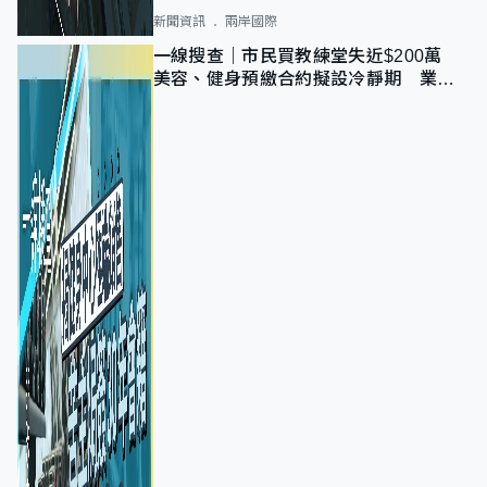
新聞資訊
兩岸國際
一線搜查｜市民買教練堂失近$200萬
美容、健身預繳合約擬設冷靜期 業界
憂退款計法對商戶不公