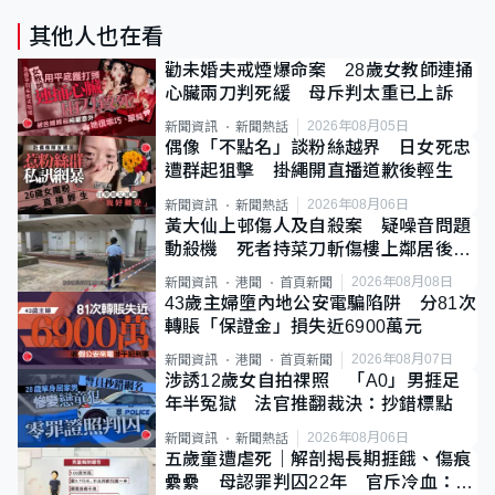
其他人也在看
勸未婚夫戒煙爆命案 28歲女教師連捅
心臟兩刀判死緩 母斥判太重已上訴
2026年08月05日
新聞資訊
新聞熱話
偶像「不點名」談粉絲越界 日女死忠
遭群起狙擊 掛繩開直播道歉後輕生
2026年08月06日
新聞資訊
新聞熱話
黃大仙上邨傷人及自殺案 疑噪音問題
動殺機 死者持菜刀斬傷樓上鄰居後墮
斃
2026年08月08日
新聞資訊
港聞
首頁新聞
43歲主婦墮內地公安電騙陷阱 分81次
轉賬「保證金」損失近6900萬元
2026年08月07日
新聞資訊
港聞
首頁新聞
涉誘12歲女自拍祼照 「A0」男捱足
年半冤獄 法官推翻裁決：抄錯標點
2026年08月06日
新聞資訊
新聞熱話
五歲童遭虐死｜解剖揭長期捱餓、傷痕
纍纍 母認罪判囚22年 官斥冷血：同