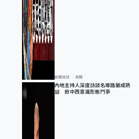
新聞資訊
港聞
內地主持人深度訪談名導路蘭成熱
話 掀中西意識形態鬥爭