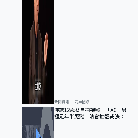
新聞資訊
兩岸國際
涉誘12歲女自拍祼照 「A0」男
捱足年半冤獄 法官推翻裁決：抄
錯標點