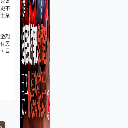
動只會
，更不
的士業
出激烈
有民
年，目