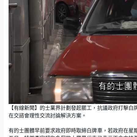
L
U
o
n
【有線新聞】的士業界計劃發起罷工，抗議政府打擊白
a
m
d
u
e
t
在交諮會理性交流討論解決方案。
d
e
:
2
5
.
有的士團體早前要求政府即時取締白牌車，若政府在星
2
1
%