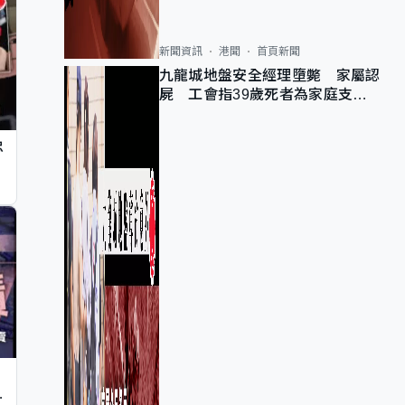
新聞資訊
港聞
首頁新聞
九龍城地盤安全經理墮斃 家屬認
屍 工會指39歲死者為家庭支柱
育有兩子女
忠
止