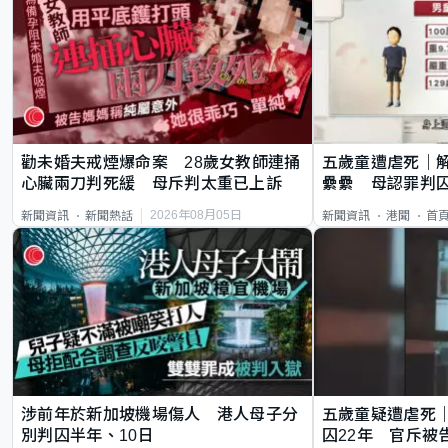
勸未婚夫戒煙爆命案 28歲女教師連捅
五歲童遭虐死｜
心臟兩刀判死緩 母斥判太重已上訴
纍纍 母認罪判囚
類案最惡劣
2026年08月05日
新聞資訊
新聞熱話
新聞資訊
港聞
首
涉前年於新加坡機場傷人 港人母子分
五歲童疑遭虐死
別判囚半年、10日
囚22年 官斥被