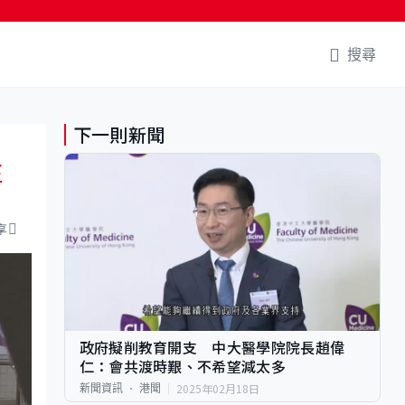
搜尋
下一則新聞
正
享
政府擬削教育開支 中大醫學院院長趙偉
仁：會共渡時艱、不希望減太多
2025年02月18日
新聞資訊
港聞