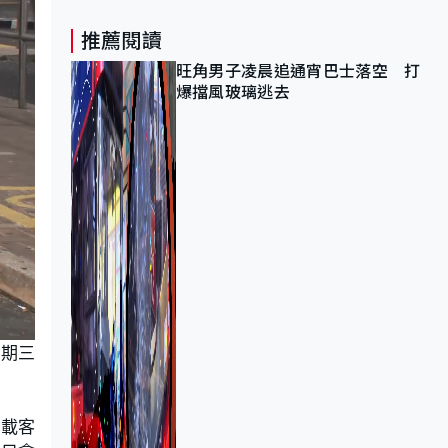
推薦閱讀
旺角男子凌晨追通宵巴士落空 打
爆擋風玻璃逃去
星期三
停載客