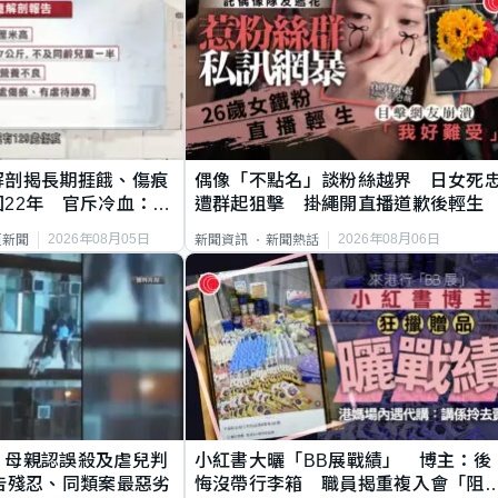
解剖揭長期捱餓、傷痕
偶像「不點名」談粉絲越界 日女死
22年 官斥冷血：同
遭群起狙擊 掛繩開直播道歉後輕生
2026年08月05日
2026年08月06日
頁新聞
新聞資訊
新聞熱話
｜母親認誤殺及虐兒判
小紅書大曬「BB展戰績」 博主：後
告殘忍、同類案最惡劣
悔沒帶行李箱 職員揭重複入會「阻