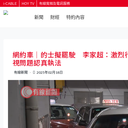
i-CABLE
HOY TV
有線寬頻及電訊服務
新聞
財經
特約內容
返回
網約車｜的士擬罷駛 李家超：激烈
視問題認真執法
有線新聞
2025年02月18日