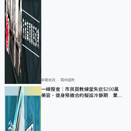
新聞資訊
兩岸國際
一線搜查｜市民買教練堂失近$200萬
美容、健身預繳合約擬設冷靜期 業界
憂退款計法對商戶不公