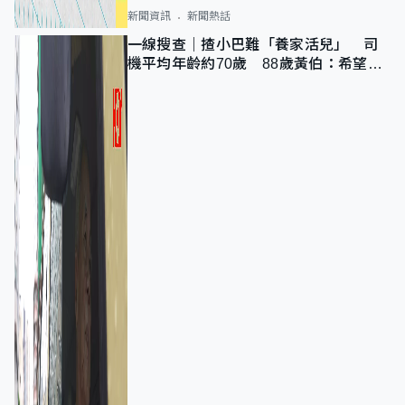
新聞資訊
新聞熱話
一線搜查｜揸小巴難「養家活兒」 司
機平均年齡約70歲 88歲黃伯：希望一
直揸落去