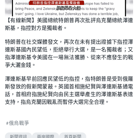
L
U
o
n
【有線新聞】美國總統特朗普再次批評烏克蘭總統澤連
a
m
d
u
斯基，指控對方是獨裁者。
e
t
d
e
:
5
特朗普在社交媒體發文，再次在未有提出證據下指控澤
7
.
連斯基國內民望低，拒絕舉行大選，是一名獨裁者；又
6
9
指澤連斯基令美國在一場無法獲勝、從來不應發生的戰
%
爭大灑金錢。
澤連斯基早前回應民望低的指控，指特朗普是受到俄羅
斯發放的假新聞蒙蔽。英國首相施紀賢與澤連斯基通電
話，首相府指施紀賢向由民主選舉產生的澤連斯基表達
支持，指烏克蘭因戰亂而暫停大選完全合理。
俄烏戰爭
新聞資訊
兩岸國際
首頁新聞