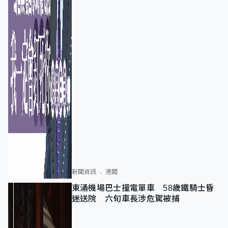
新聞資訊
港聞
東涌機場巴士撞電單車 58歲鐵騎士昏
迷送院 六旬車長涉危駕被捕