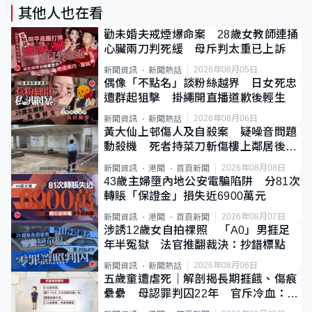
其他人也在看
勸未婚夫戒煙爆命案 28歲女教師連捅
心臟兩刀判死緩 母斥判太重已上訴
2026年08月05日
新聞資訊
新聞熱話
偶像「不點名」談粉絲越界 日女死忠
遭群起狙擊 掛繩開直播道歉後輕生
2026年08月06日
新聞資訊
新聞熱話
黃大仙上邨傷人及自殺案 疑噪音問題
動殺機 死者持菜刀斬傷樓上鄰居後墮
斃
2026年08月08日
新聞資訊
港聞
首頁新聞
43歲主婦墮內地公安電騙陷阱 分81次
轉賬「保證金」損失近6900萬元
2026年08月07日
新聞資訊
港聞
首頁新聞
涉誘12歲女自拍祼照 「A0」男捱足
年半冤獄 法官推翻裁決：抄錯標點
2026年08月06日
新聞資訊
新聞熱話
五歲童遭虐死｜解剖揭長期捱餓、傷痕
纍纍 母認罪判囚22年 官斥冷血：同
類案最惡劣