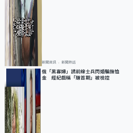
新聞資訊
新聞熱話
俄「黑寡婦」誘前線士兵閃婚騙撫恤
金 經紀戲稱「賺首期」被檢控