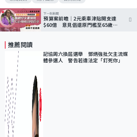
下一則新聞
預算案前瞻｜2元乘車津貼開支達
$60億 意見倡還原門檻至65歲
學者：不宜過激
推薦閱讀
記協周六換屆選舉 鄧炳強批欠主流媒
體參選人 警告若違法定「釘死你」