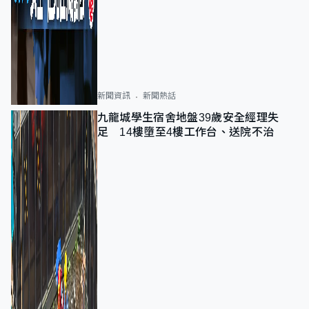
新聞資訊
新聞熱話
九龍城學生宿舍地盤39歲安全經理失
足 14樓墮至4樓工作台、送院不治