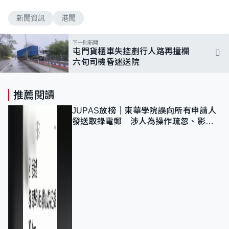
新聞資訊
港聞
下一則新聞
屯門貨櫃車失控剷行人路再撞欄
六旬司機昏迷送院
推薦閱讀
JUPAS放榜｜東華學院誤向所有申請人
發送取錄電郵 涉人為操作疏忽、影響
11,139人