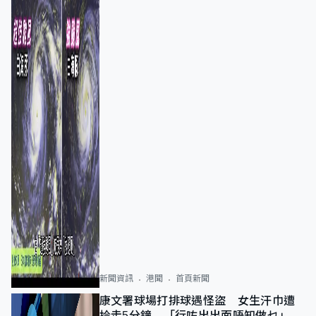
新聞資訊
港聞
首頁新聞
康文署球場打排球遇怪盜 女生汗巾遭
拎走5分鐘 「行咗出出面唔知做乜」