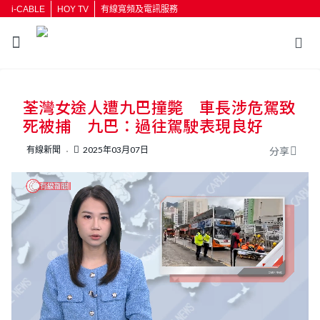
i-CABLE
HOY TV
有線寬頻及電訊服務
返回
荃灣女途人遭九巴撞斃 車長涉危駕致
按輸入鍵開始搜尋
死被捕 九巴：過往駕駛表現良好
有線新聞
2025年03月07日
分享