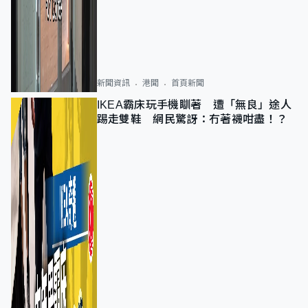
新聞資訊
港聞
首頁新聞
IKEA霸床玩手機瞓著 遭「無良」途人
踢走雙鞋 網民驚訝：冇著襪咁盡！？