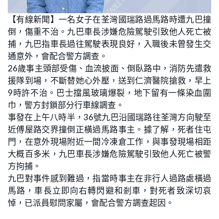
L
U
o
n
【有線新聞】一名女子在荃灣國瑞路過馬路時遭九巴撞
a
m
d
u
倒，傷重不治。九巴車長涉嫌危險駕駛引致他人死亡被
e
t
d
e
:
捕，九巴指車長過往駕駛表現良好，入職後未曾發生交
3
2
通意外，會配合警方調查。
.
5
26歲事主頭部受傷、血流披面、倒臥路中，消防先遣救
3
%
援隊到場，不斷替她心外壓，送到仁濟醫院搶救，早上
9時許不治。巴士擋風玻璃爆裂，地下留有一條染血圍
巾，警方封鎖部分行車線調查。
事發在上午八時半，36號九巴沿國瑞路往荃灣方向駛至
近傅屋路交界撞倒正橫過馬路事主。據了解，死者住屯
門，在意外現場附近一間冷凍倉工作，與事發現場相距
大概百多米，九巴車長涉嫌危險駕駛引致他人死亡被警
方拘捕。
九巴對事件感到難過，指當時事主在非行人過路處橫過
馬路，車長立即向右轉閃避和剎車，對死者致深切哀
悼，已派員慰問家屬，會配合警方調查起因。