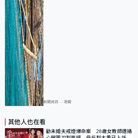
新聞資訊
港聞
其他人也在看
勸未婚夫戒煙爆命案 28歲女教師連捅
心臟兩刀判死緩 母斥判太重已上訴