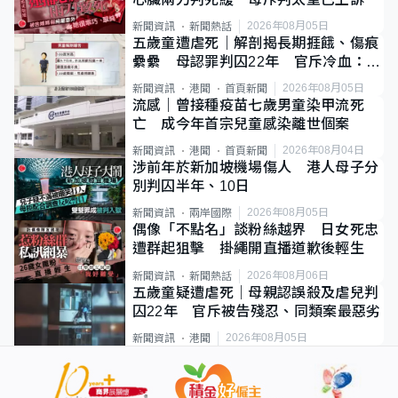
2026年08月05日
新聞資訊
新聞熱話
五歲童遭虐死｜解剖揭長期捱餓、傷痕
纍纍 母認罪判囚22年 官斥冷血：同
類案最惡劣
2026年08月05日
新聞資訊
港聞
首頁新聞
流感｜曾接種疫苗七歲男童染甲流死
亡 成今年首宗兒童感染離世個案
2026年08月04日
新聞資訊
港聞
首頁新聞
涉前年於新加坡機場傷人 港人母子分
別判囚半年、10日
2026年08月05日
新聞資訊
兩岸國際
偶像「不點名」談粉絲越界 日女死忠
遭群起狙擊 掛繩開直播道歉後輕生
2026年08月06日
新聞資訊
新聞熱話
五歲童疑遭虐死｜母親認誤殺及虐兒判
囚22年 官斥被告殘忍、同類案最惡劣
2026年08月05日
新聞資訊
港聞