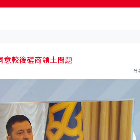
按輸入鍵開始搜尋
同意較後磋商領土問題
分