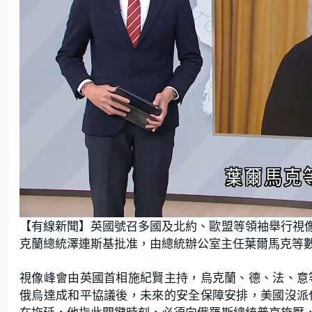
L
U
o
n
【有線新聞】英國號召多國及北約、歐盟等領袖舉行視
a
m
d
u
e
t
克蘭總統澤連斯基批准，由總統辦公室主任葉爾馬克等
d
e
:
2
2
.
視像峰會由英國首相施紀賢主持，烏克蘭、德、法、意
6
0
俄烏達成和平協議後，未來的安全保障安排，美國沒派
%