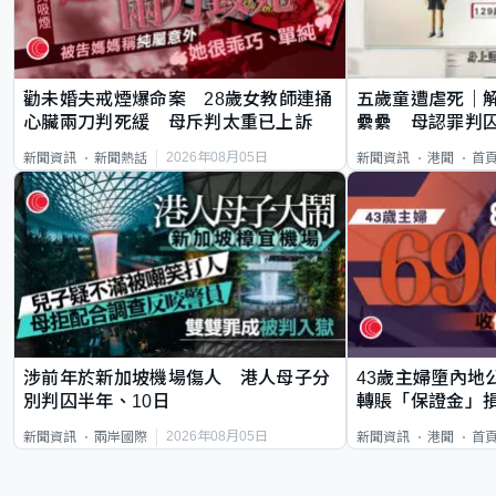
勸未婚夫戒煙爆命案 28歲女教師連捅
五歲童遭虐死｜
心臟兩刀判死緩 母斥判太重已上訴
纍纍 母認罪判囚
類案最惡劣
2026年08月05日
新聞資訊
新聞熱話
新聞資訊
港聞
首
涉前年於新加坡機場傷人 港人母子分
43歲主婦墮內地
別判囚半年、10日
轉賬「保證金」損
2026年08月05日
新聞資訊
兩岸國際
新聞資訊
港聞
首