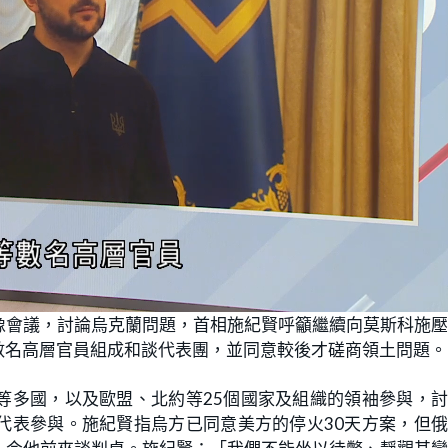
像會議，討論烏克蘭問題，首相施紀賢呼籲繼續向莫斯科施
數名高層官員組成和談代表團，並同意較後才磋商領土問題。
等多國，以及歐盟、北約等25個國家及組織的領袖參與，
代表參與。施紀賢指烏方已同意美方的停火30天方案，但