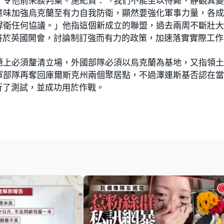
，令他前來談判桌。施紀賢：「我們不能坐以待斃、靜觀其
意味加強烏克蘭至有力自我防衛，顯然要強化軍事力量，各
捍衛任何協議。」他指這個新成立的聯盟，過去兩周不斷壯
將於英國開會，討論制訂強而有力的政策，加速落實實際工作
題上必須釐清立場，外國部隊必須以烏克蘭為基地，又指領
軍部隊再奪回庫爾斯克州兩個聚居點，不過澤連斯基否認在
行了測試，並成功用於作戰。