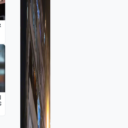
忠
判
劣