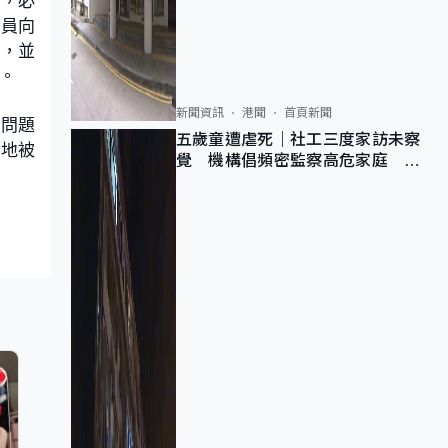
變，必
成員向
大，並
。
新聞資訊
港聞
首頁新聞
土問題
五歲童遭虐死｜社工三度家訪未察
當地被
覺 機構倡頻密監察高危家庭 管
浩鳴籲加強跨部門協作