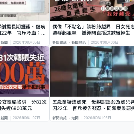
解剖揭長期捱餓、傷痕
偶像「不點名」談粉絲越界 日女死
22年 官斥冷血：同
遭群起狙擊 掛繩開直播道歉後輕生
2026年08月05日
2026年08月06日
頁新聞
新聞資訊
新聞熱話
公安電騙陷阱 分81次
五歲童疑遭虐死｜母親認誤殺及虐兒
失近6900萬元
囚22年 官斥被告殘忍、同類案最惡
2026年08月07日
2026年08月05日
頁新聞
新聞資訊
港聞