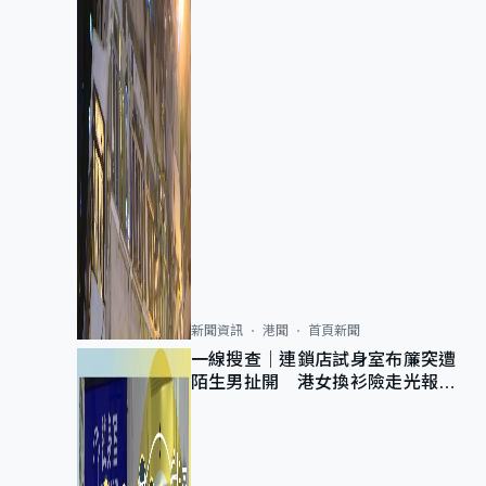
新聞資訊
港聞
首頁新聞
一線搜查｜連鎖店試身室布簾突遭
陌生男扯開 港女換衫險走光報
警 全港分店急換實體門