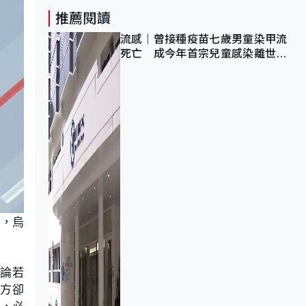
推薦閱讀
流感｜曾接種疫苗七歲男童染甲流
死亡 成今年首宗兒童感染離世個
案
壓，烏
討論若
俄方卻