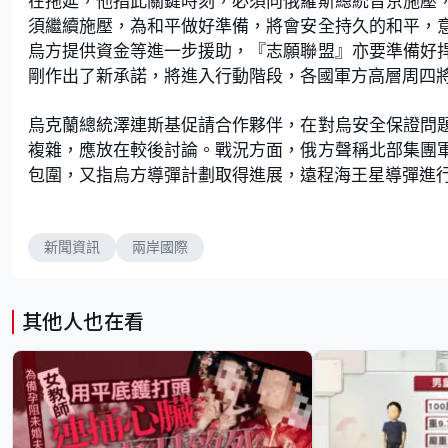
在拖延，他指此關鍵時刻，必須向俄羅斯總統普京施壓
須繼續施壓，為和平做好準備，將會安全持久的和平，
烏方提供資金等進一步援助，『志願聯盟』亦要準備好
剛作出了新承諾，將進入行動階段，各國軍方高層周四
烏克蘭總統澤連斯基促請合作夥伴，在對烏安全保證問
複雜，應放在較後討論。戰況方面，俄方聲稱北部集團
包圍，又指烏方導彈計劃取得進展，遠程海王星導彈進
新聞資訊
兩岸國際
其他人也在看