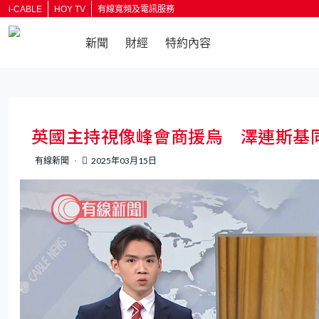
i-CABLE
HOY TV
有線寬頻及電訊服務
新聞
財經
特約內容
返回
英國主持視像峰會商援烏 澤連斯基
有線新聞
2025年03月15日