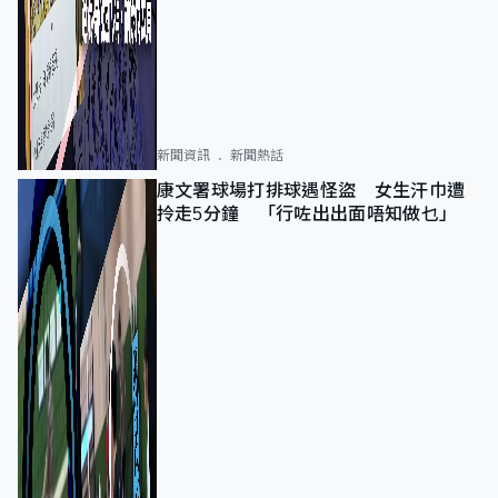
新聞資訊
新聞熱話
康文署球場打排球遇怪盜 女生汗巾遭
拎走5分鐘 「行咗出出面唔知做乜」