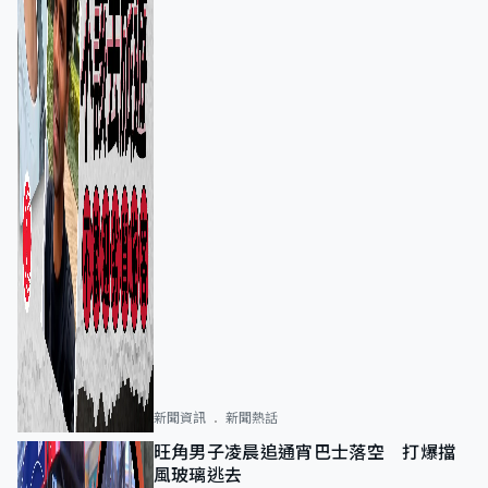
新聞資訊
新聞熱話
旺角男子凌晨追通宵巴士落空 打爆擋
風玻璃逃去