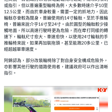
或指引，但以普遍重型輪椅為例，大多數時速介乎10至
12.5公里，而由於車身較重，需要一定的抓地力，因此
輪軚亦會較為闊身，普遍使用約14寸輪軚。至於手推輪
椅，普遍來說介乎16寸至24寸。由於圓型的輪軚較少接
觸地面，所以高速行駛時更為危險，而在犘打同樣的轉
速下，輪軚尺寸愈大、車速愈快，以使用24寸輪軚的手
推輪椅來說，如果再加裝拖頭，甚至能跑20多公里，已
經超越單車速度。
阿錦認為，部分改裝輪椅除了對自身安全構成危險外，
亦影響其他行駛的道路使用者，建議政府可以作出清晰
指引。