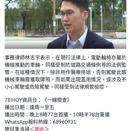
事務律師林志宇表示，在現行法律上，電動輪椅亦屬於
機械推動的車輛，同樣受制於道路交通條例等的法例監
管，在這種情況下，除非用作醫療用途，否則駕駛此類
機械車輛需獲取牌照。而如果出現濫用情況，或涉及不
小心駕駛或危險駕駛，同樣受到法律規管檢控。
78 HOY資訊台：《一線搜查》
播出日期：逢周一至五
播出時間：晚上8時77台首播、10時半78台重播
WhatsApp報料熱線：68960931
節目重溫請＜
按此
＞