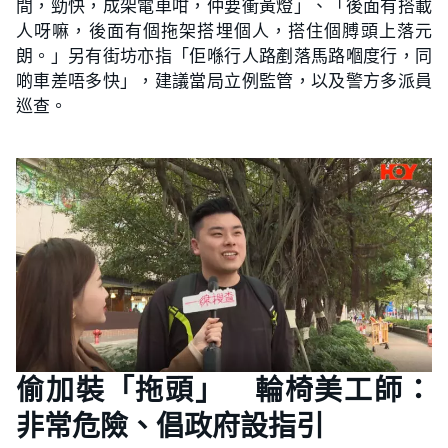
間，勁快，成架電車咁，仲要衝黃燈」、「後面有搭載
人呀嘛，後面有個拖架搭埋個人，搭住個膊頭上落元
朗。」另有街坊亦指「佢喺行人路剷落馬路嗰度行，同
啲車差唔多快」，建議當局立例監管，以及警方多派員
巡查。
偷加裝「拖頭」 輪椅美工師：
非常危險、倡政府設指引