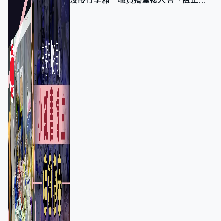
沒帶行李箱 職員揭重複入會「阻止唔
到」