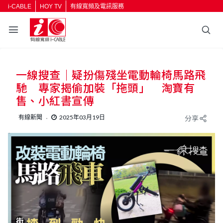
i-CABLE
HOY TV
有線寬頻及電訊服務
返回
一線搜查｜疑扮傷殘坐電動輪椅馬路飛
按輸入鍵開始搜尋
馳 專家揭偷加裝「拖頭」 淘寶有
售、小紅書宣傳
有線新聞
2025年03月19日
分享