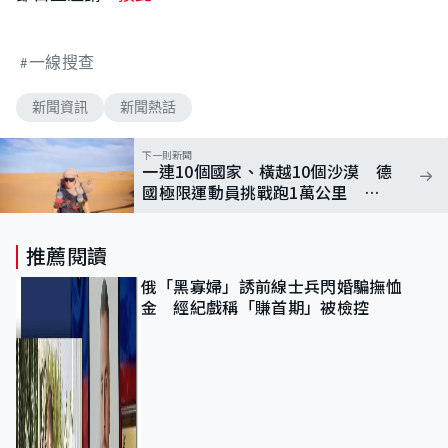
一線搜查
新聞資訊
新聞熱話
下一則新聞
一連10個國家、橫越10個沙漠 德
國極限運動員挑戰跑1萬公里 冀
提醒大眾珍惜用水
推薦閱讀
俄「黑寡婦」誘前線士兵閃婚騙撫恤
金 經紀戲稱「賺首期」被檢控