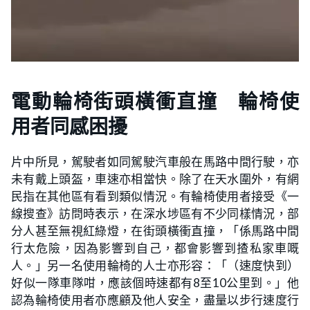
電動輪椅街頭橫衝直撞 輪椅使
用者同感困擾
片中所見，駕駛者如同駕駛汽車般在馬路中間行駛，亦
未有戴上頭盔，車速亦相當快。除了在天水圍外，有網
民指在其他區有看到類似情況。有輪椅使用者接受《一
線搜查》訪問時表示，在深水埗區有不少同樣情況，部
分人甚至無視紅綠燈，在街頭橫衝直撞，「係馬路中間
行太危險，因為影響到自己，都會影響到揸私家車嘅
人。」另一名使用輪椅的人士亦形容：「（速度快到）
好似一隊車隊咁，應該個時速都有8至10公里到。」他
認為輪椅使用者亦應顧及他人安全，盡量以步行速度行