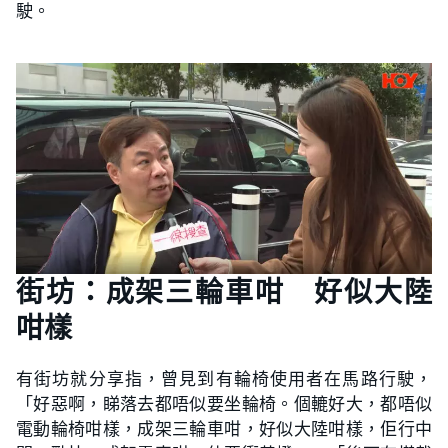
駛。
街坊：成架三輪車咁 好似大陸
咁樣
有街坊就分享指，曾見到有輪椅使用者在馬路行駛，
「好惡啊，睇落去都唔似要坐輪椅。個轆好大，都唔似
電動輪椅咁樣，成架三輪車咁，好似大陸咁樣，佢行中