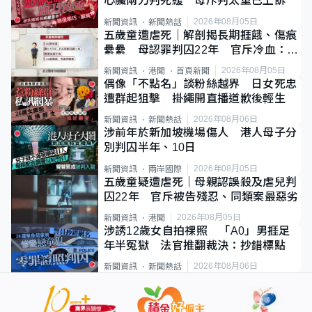
心臟兩刀判死緩 母斥判太重已上訴
2026年08月05日
新聞資訊
新聞熱話
五歲童遭虐死｜解剖揭長期捱餓、傷痕
纍纍 母認罪判囚22年 官斥冷血：同
類案最惡劣
2026年08月05日
新聞資訊
港聞
首頁新聞
偶像「不點名」談粉絲越界 日女死忠
遭群起狙擊 掛繩開直播道歉後輕生
2026年08月06日
新聞資訊
新聞熱話
涉前年於新加坡機場傷人 港人母子分
別判囚半年、10日
2026年08月05日
新聞資訊
兩岸國際
五歲童疑遭虐死｜母親認誤殺及虐兒判
囚22年 官斥被告殘忍、同類案最惡劣
2026年08月05日
新聞資訊
港聞
涉誘12歲女自拍祼照 「A0」男捱足
年半冤獄 法官推翻裁決：抄錯標點
2026年08月06日
新聞資訊
新聞熱話