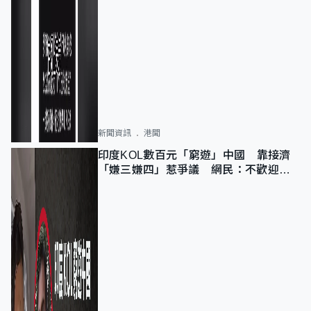
新聞資訊
港聞
印度KOL數百元「窮遊」中國 靠接濟
「嫌三嫌四」惹爭議 網民：不歡迎劣
質旅客