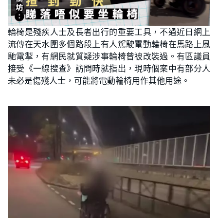
輪椅是殘疾人士及長者出行的重要工具，不過近日網上
流傳在天水圍多個路段上有人駕駛電動輪椅在馬路上風
馳電掣，有網民就質疑涉事輪椅曾被改裝過。有區議員
接受《一線搜查》訪問時就指出，現時個案中有部分人
未必是傷殘人士，可能將電動輪椅用作其他用途。