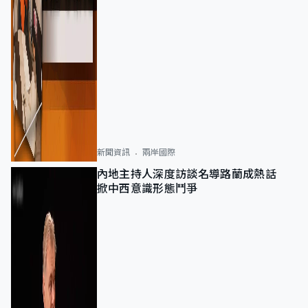
新聞資訊
兩岸國際
內地主持人深度訪談名導路蘭成熱話
掀中西意識形態鬥爭