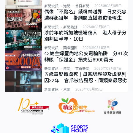
類案最惡劣
2026年08月05日
新聞資訊
港聞
首頁新聞
偶像「不點名」談粉絲越界 日女死忠
遭群起狙擊 掛繩開直播道歉後輕生
2026年08月06日
新聞資訊
新聞熱話
涉前年於新加坡機場傷人 港人母子分
別判囚半年、10日
2026年08月05日
新聞資訊
兩岸國際
43歲主婦墮內地公安電騙陷阱 分81次
轉賬「保證金」損失近6900萬元
2026年08月07日
新聞資訊
港聞
首頁新聞
五歲童疑遭虐死｜母親認誤殺及虐兒判
囚22年 官斥被告殘忍、同類案最惡劣
2026年08月05日
新聞資訊
港聞