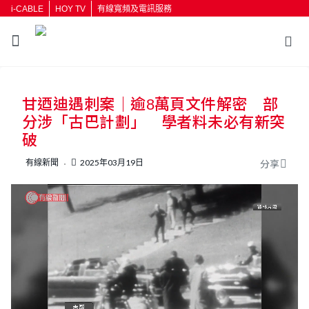
i-CABLE
HOY TV
有線寬頻及電訊服務
返回
甘迺迪遇刺案｜逾8萬頁文件解密 部
按輸入鍵開始搜尋
分涉「古巴計劃」 學者料未必有新突
破
有線新聞
2025年03月19日
分享