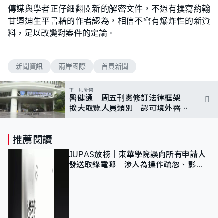
傳媒與學者正仔細翻閱新的解密文件，不過有撰寫約翰
甘迺迪生平書藉的作者認為，相信不會有爆炸性的新資
料，足以改變對案件的定論。
新聞資訊
兩岸國際
首頁新聞
下一則新聞
醫健通｜周五刊憲修訂法律框架
擴大取覽人員類別 認可境外醫護
等取覽紀錄
推薦閱讀
JUPAS放榜｜東華學院誤向所有申請人
發送取錄電郵 涉人為操作疏忽、影響
11,139人