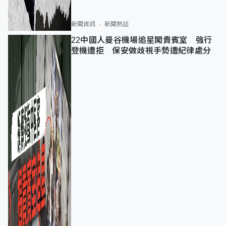
新聞資訊
新聞熱話
22中國人曼谷機場追星闖貴賓室 強行
登機遭拒 保安做歧視手勢遭紀律處分