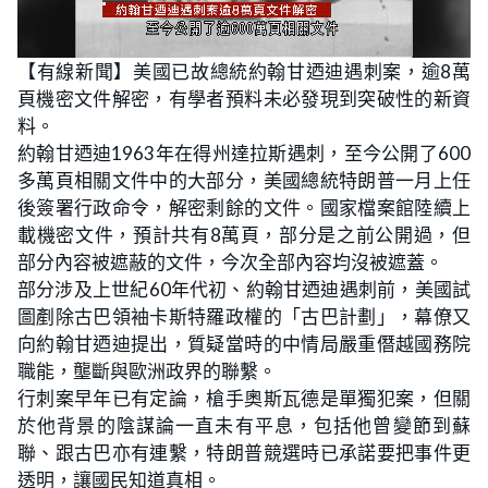
L
U
o
n
【有線新聞】美國已故總統約翰甘迺迪遇刺案，逾8萬
a
m
d
u
頁機密文件解密，有學者預料未必發現到突破性的新資
e
t
d
e
:
料。
4
0
約翰甘迺迪1963年在得州達拉斯遇刺，至今公開了600
.
0
多萬頁相關文件中的大部分，美國總統特朗普一月上任
0
%
後簽署行政命令，解密剩餘的文件。國家檔案館陸續上
載機密文件，預計共有8萬頁，部分是之前公開過，但
部分內容被遮蔽的文件，今次全部內容均沒被遮蓋。
部分涉及上世紀60年代初、約翰甘迺迪遇刺前，美國試
圖剷除古巴領袖卡斯特羅政權的「古巴計劃」，幕僚又
向約翰甘迺迪提出，質疑當時的中情局嚴重僭越國務院
職能，壟斷與歐洲政界的聯繫。
行刺案早年已有定論，槍手奧斯瓦德是單獨犯案，但關
於他背景的陰謀論一直未有平息，包括他曾變節到蘇
聯、跟古巴亦有連繫，特朗普競選時已承諾要把事件更
透明，讓國民知道真相。