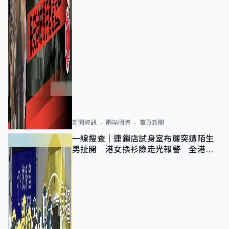
新聞資訊
兩岸國際
首頁新聞
一線搜查｜連鎖店試身室布簾突遭陌生
男扯開 港女換衫險走光報警 全港分
店急換實體門