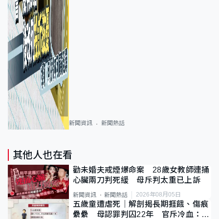
新聞資訊
新聞熱話
其他人也在看
勸未婚夫戒煙爆命案 28歲女教師連捅
心臟兩刀判死緩 母斥判太重已上訴
2026年08月05日
新聞資訊
新聞熱話
五歲童遭虐死｜解剖揭長期捱餓、傷痕
纍纍 母認罪判囚22年 官斥冷血：同