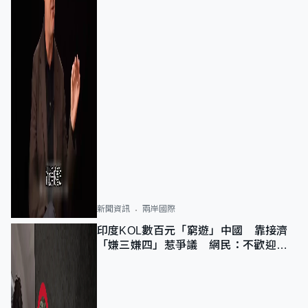
新聞資訊
兩岸國際
印度KOL數百元「窮遊」中國 靠接濟
「嫌三嫌四」惹爭議 網民：不歡迎劣
質旅客