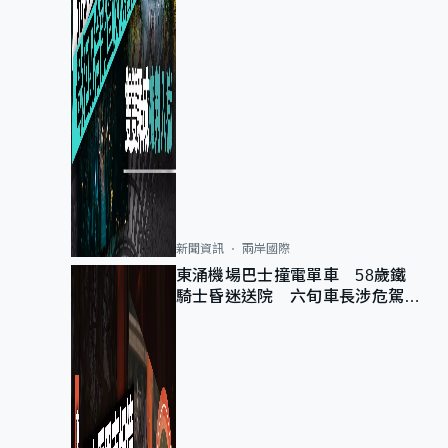
新聞資訊
兩岸國際
東涌機場巴士撞電單車 58歲鐵
騎士昏迷送院 六旬車長涉危駕被
捕