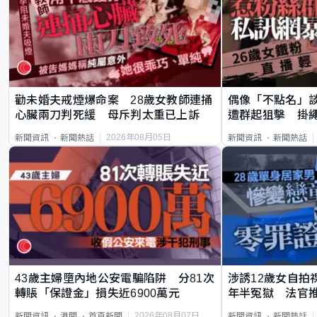
勸未婚夫戒煙爆命案 28歲女教師連捅
偶像「不點名」
心臟兩刀判死緩 母斥判太重已上訴
遭群起狙擊 掛
2026年08月05日
新聞資訊
新聞熱話
新聞資訊
新聞熱話
43歲主婦墮內地公安電騙陷阱 分81次
涉誘12歲女自拍
轉賬「保證金」損失近6900萬元
年半冤獄 法官
2026年08月07日
新聞資訊
港聞
首頁新聞
新聞資訊
新聞熱話