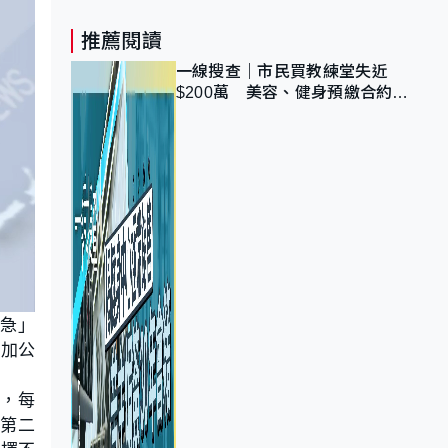
推薦閱讀
一線搜查｜市民買教練堂失近
$200萬 美容、健身預繳合約擬
設冷靜期 業界憂退款計法對商戶
不公
緊急」
增加公
置，每
及第二