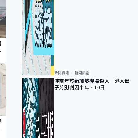
題
墮
新聞資訊
新聞熱話
涉前年於新加坡機場傷人 港人母
子分別判囚半年、10日
痕
同