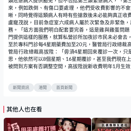
類危急病人提供豁免，但不包括第三類緊急病人，「第
來，例如跌倒、有傷口要處理 ，他們受收費影響的不
晰，同時覺得這類病人有時有些搶救後未必能夠真正收
盧寵茂說，目前急症室六成病人屬於次緊急及非緊急，
務。「這方面我們明白配套要完善，這是雞與雞蛋問題
門提供這樣的服務，就算私營診所加夜診市民未必會去
至於專科門診每4星期藥費加至20元，醫管局行政總裁
管局行政總裁高拔陞：「毋須4星期回來覆診一次，只是
思，他依然可以8個星期、16星期覆診，甚至我們現在上
被問到方案有否調整空間，高拔陞說新收費明年1月生
新聞資訊
港聞
首頁新聞
其他人也在看