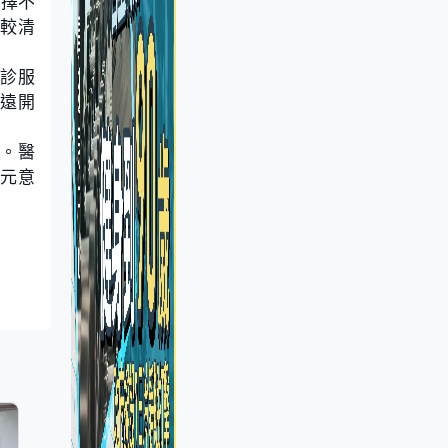
選擇不
比較清
診服
永遠開
定。醫
0元意