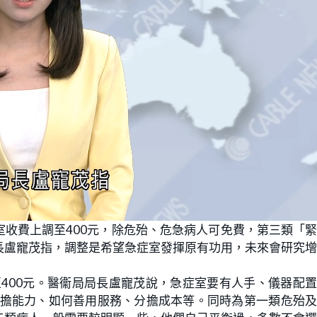
收費上調至400元，除危殆、危急病人可免費，第三類「
長盧寵茂指，調整是希望急症室發揮原有功用，未來會研究
至400元。醫衞局局長盧寵茂說，急症室要有人手、儀器配
人負擔能力、如何善用服務、分擔成本等。同時為第一類危殆