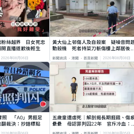
談粉絲越界 日女死忠
黃大仙上邨傷人及自殺案 疑噪音問
繩開直播道歉後輕生
動殺機 死者持菜刀斬傷樓上鄰居後
斃
2026年08月06日
2026年08月08日
新聞資訊
港聞
首頁新聞
祼照 「A0」男捱足
五歲童遭虐死｜解剖揭長期捱餓、傷
推翻裁決：抄錯標點
纍纍 母認罪判囚22年 官斥冷血：
類案最惡劣
2026年08月06日
2026年08月05日
新聞資訊
港聞
首頁新聞