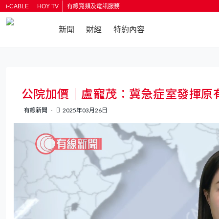
i-CABLE
HOY TV
有線寬頻及電訊服務
新聞
財經
特約內容
返回
公院加價｜盧寵茂：冀急症室發揮原
有線新聞
2025年03月26日