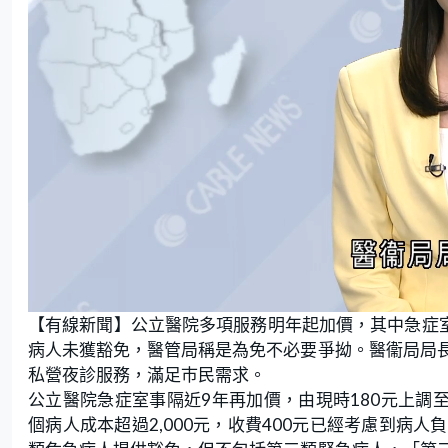
L
U
o
n
【有線新聞】公立醫院多項服務明年起加價，其中急症室
a
m
d
u
e
t
病人未獲豁免，醫管局稱是為免不必要爭拗。醫衞局局
d
e
:
私營夜診服務，滿足巿民需求。
1
9
.
公立醫院急症室事隔近9年再加價，由現時180元上調
8
8
個病人成本超過2,000元，收費400元已經考慮到病
%