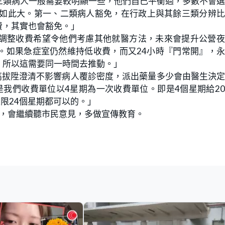
三類病人一般需要較明顯一些，他們自己平衡過，多數不會
會如此大。第一、二類病人豁免，在行政上與其餘三類分辨
費，其實也會豁免。」
調整收費希望令他們考慮其他就醫方法，未來會提升公營夜
。如果急症室仍然維持低收費，而又24小時『門常開』，
，所以這需要同一時間去推動。」
高拔陞澄清不影響病人覆診密度，派出藥量多少會由醫生決
我們收費單位以4星期為一次收費單位。即是4個星期給2
限24個星期都可以的。」
效，會繼續聽市民意見，多做宣傳教育。