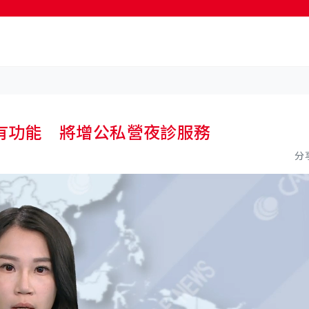
按輸入鍵開始搜尋
有功能 將增公私營夜診服務
分