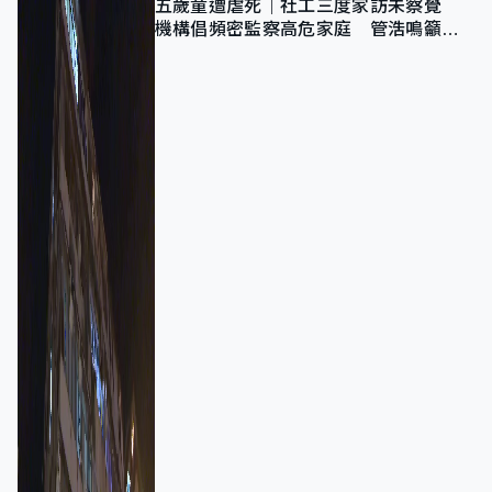
五歲童遭虐死｜社工三度家訪未察覺
機構倡頻密監察高危家庭 管浩鳴籲加
強跨部門協作