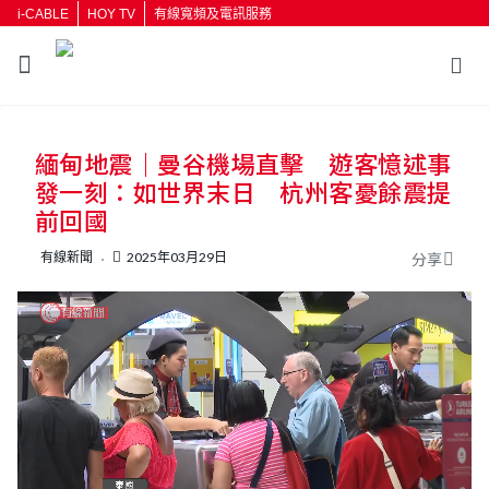
i-CABLE
HOY TV
有線寬頻及電訊服務
返回
緬甸地震｜曼谷機場直擊 遊客憶述事
按輸入鍵開始搜尋
發一刻：如世界末日 杭州客憂餘震提
前回國
有線新聞
2025年03月29日
分享