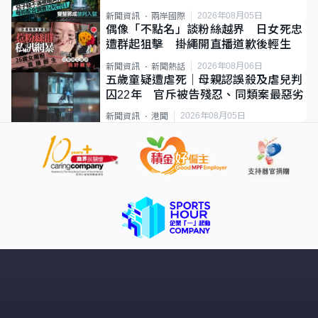
2026年08月05日
新聞資訊
兩岸國際
偶像「不點名」談粉絲越界 日女死忠
遭群起狙擊 掛繩開直播道歉後輕生
2026年08月06日
新聞資訊
新聞熱話
五歲童疑遭虐死｜母親認誤殺及虐兒判
囚22年 官斥被告殘忍、同類案最惡劣
2026年08月05日
新聞資訊
港聞