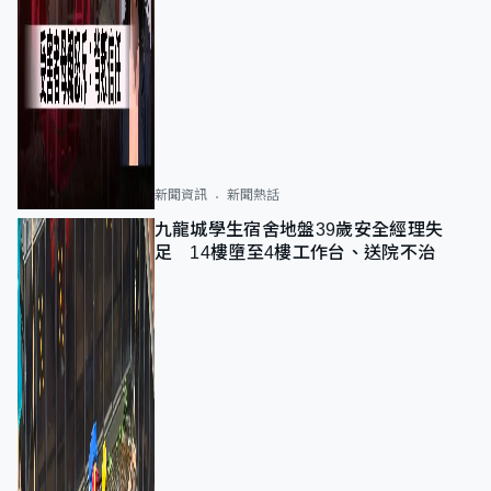
新聞資訊
新聞熱話
九龍城學生宿舍地盤39歲安全經理失
足 14樓墮至4樓工作台、送院不治