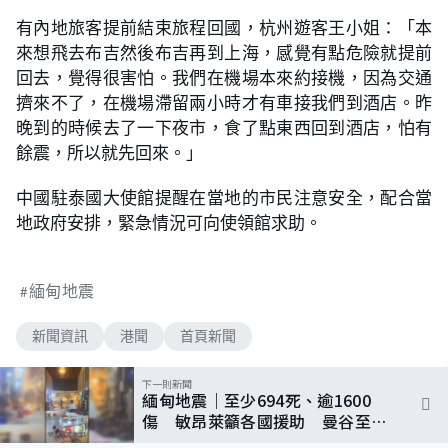
有內地旅客提前結束旅程回國，杭州遊客王小姐：「本
來想飛去布吉然後布吉再到上海，感覺有點危險就提前
回去，覺得很害怕。我們在機場本來約接機，因為交通
擠來不了，在機場滯留兩小時才有車接我們到酒店。昨
晚到的時候去了一下夜市，食了點東西回到酒店，怕有
餘震，所以就先回來。」
中國駐泰國大使館提醒在當地的市民注意安全，配合當
地政府安排，緊急情況可向使領館求助。
緬甸地震
新聞資訊
港聞
首頁新聞
下一則新聞
緬甸地震｜至少694死、逾1600
傷 敏昂萊籲各國援助 曼谷至少
10人罹難