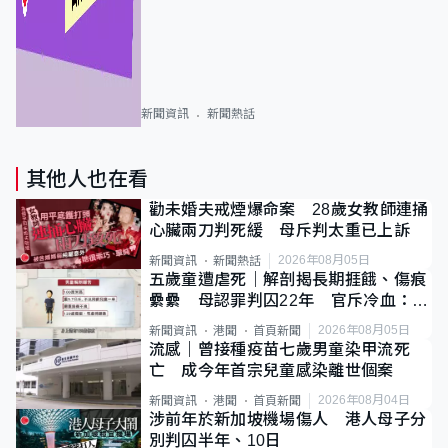
新聞資訊
新聞熱話
其他人也在看
勸未婚夫戒煙爆命案 28歲女教師連捅
心臟兩刀判死緩 母斥判太重已上訴
2026年08月05日
新聞資訊
新聞熱話
五歲童遭虐死｜解剖揭長期捱餓、傷痕
纍纍 母認罪判囚22年 官斥冷血：同
類案最惡劣
2026年08月05日
新聞資訊
港聞
首頁新聞
流感｜曾接種疫苗七歲男童染甲流死
亡 成今年首宗兒童感染離世個案
2026年08月04日
新聞資訊
港聞
首頁新聞
涉前年於新加坡機場傷人 港人母子分
別判囚半年、10日