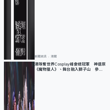
新聞資訊
港聞
港隊奪世界Cosplay峰會總冠軍 神還原
《魔物獵人》、舞台融入獅子山 參賽
者：讓大家認識香港