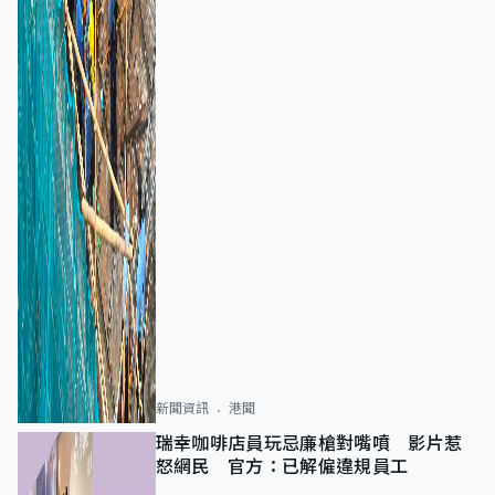
新聞資訊
港聞
瑞幸咖啡店員玩忌廉槍對嘴噴 影片惹
怒網民 官方：已解僱違規員工