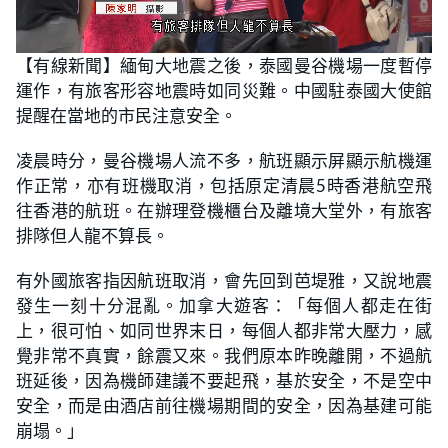
L
U
o
n
【有線新聞】緬甸大地震之後，泰國曼谷機場一度暫停
a
m
d
u
運作，有旅客形容地震時如同災難。中國駐泰國大使館
e
t
d
e
:
提醒在當地的市民注意安全。
4
7
.
凌晨時分，曼谷機場人流不多，航班顯示屏顯示航機運
1
1
作正常，亦有班機取消，包括原定清晨5時香港航空飛
%
往香港的航班。在辦理登機櫃台及離境大堂外，有旅客
排隊但人龍不算長。
有外國旅客指因航班取消，會先回到芭堤雅，又說地震
發生一刻十分混亂。加拿大遊客：「每個人都走在街
上，很可怕、如同世界末日，每個人都非常大壓力，感
覺非常不真實，餘震又來。我們原本昨晚離開，不過航
班延後，因為機師建議不要起飛，基於安全，不是空中
安全，而是由酒店前往機場期間的安全，因為基建可能
崩塌。」