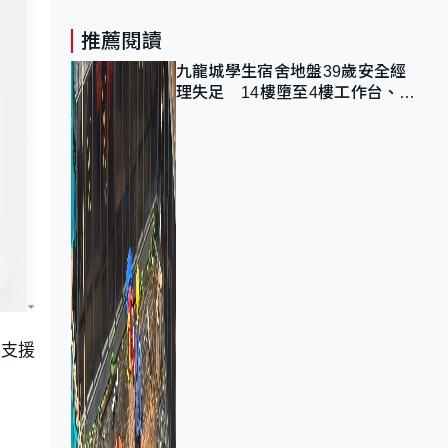
推薦閱讀
九龍城學生宿舍地盤39歲安全經
理失足 14樓墮至4樓工作台、送
院不治
將支援