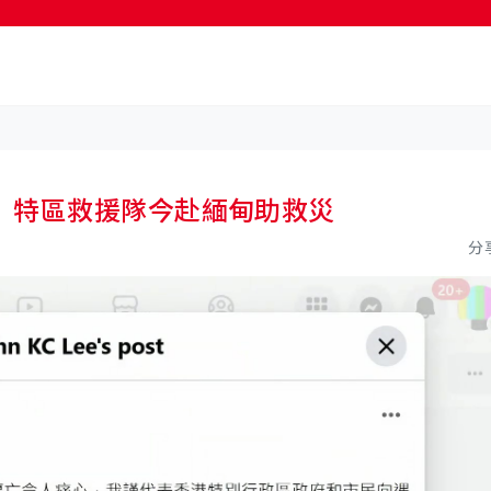
按輸入鍵開始搜尋
 特區救援隊今赴緬甸助救災
分