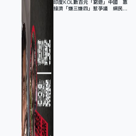
印度KOL數百元「窮遊」中國 靠
接濟「嫌三嫌四」惹爭議 網民：
不歡迎劣質旅客