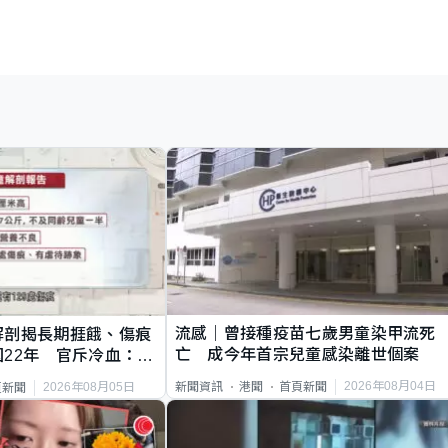
流感｜曾接種疫苗七歲男童染甲流死
解剖揭長期捱餓、傷痕
亡 成今年首宗兒童感染離世個案
22年 官斥冷血：同
2026年08月04日
新聞資訊
港聞
首頁新聞
2026年08月05日
頁新聞