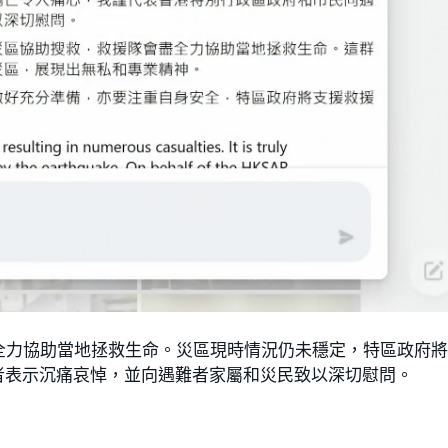
全力協助當地拯救生命。災區現時情況仍未穩定，特區政府
者表示沉痛哀悼，並向遇難者家屬和災民致以深切慰問。