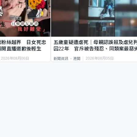
談粉絲越界 日女死忠
五歲童疑遭虐死｜母親認誤殺及虐兒
繩開直播道歉後輕生
囚22年 官斥被告殘忍、同類案最惡
2026年08月06日
2026年08月05日
新聞資訊
港聞