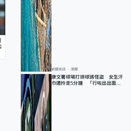
判
劣
新聞資訊
港聞
康文署球場打排球遇怪盜 女生汗
巾遭拎走5分鐘 「行咗出出面唔
知做乜」