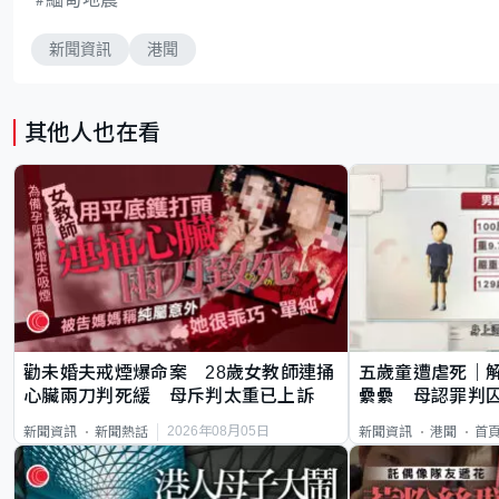
新聞資訊
港聞
其他人也在看
勸未婚夫戒煙爆命案 28歲女教師連捅
五歲童遭虐死｜
心臟兩刀判死緩 母斥判太重已上訴
纍纍 母認罪判囚
類案最惡劣
2026年08月05日
新聞資訊
新聞熱話
新聞資訊
港聞
首