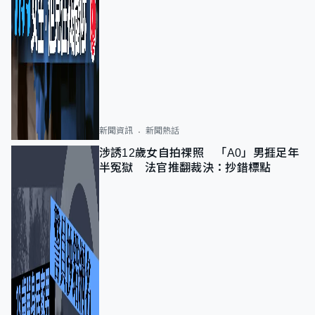
新聞資訊
新聞熱話
涉誘12歲女自拍祼照 「A0」男捱足年
半冤獄 法官推翻裁決：抄錯標點