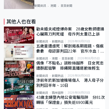
新聞資訊
港聞
首頁新聞
其他人也在看
勸未婚夫戒煙爆命案 28歲女教師連捅
心臟兩刀判死緩 母斥判太重已上訴
2026年08月05日
新聞資訊
新聞熱話
五歲童遭虐死｜解剖揭長期捱餓、傷痕
纍纍 母認罪判囚22年 官斥冷血：同
類案最惡劣
2026年08月05日
新聞資訊
港聞
首頁新聞
偶像「不點名」談粉絲越界 日女死忠
遭群起狙擊 掛繩開直播道歉後輕生
2026年08月06日
新聞資訊
新聞熱話
涉前年於新加坡機場傷人 港人母子分
別判囚半年、10日
2026年08月05日
新聞資訊
兩岸國際
43歲主婦墮內地公安電騙陷阱 分81次
轉賬「保證金」損失近6900萬元