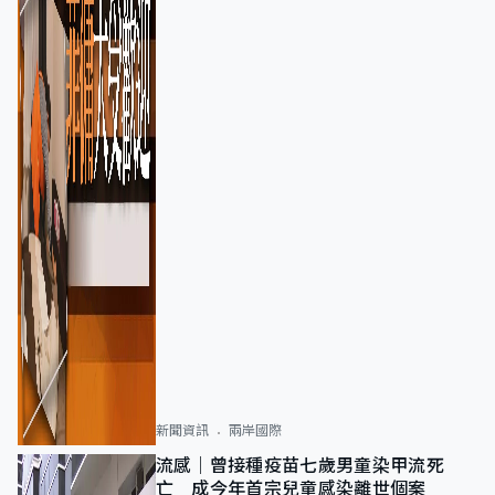
新聞資訊
兩岸國際
流感｜曾接種疫苗七歲男童染甲流死
亡 成今年首宗兒童感染離世個案