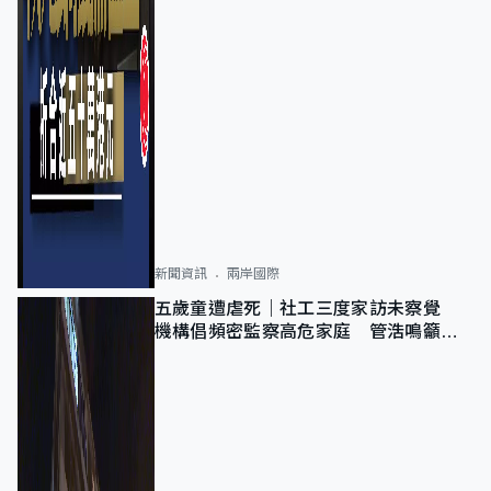
新聞資訊
兩岸國際
五歲童遭虐死｜社工三度家訪未察覺
機構倡頻密監察高危家庭 管浩鳴籲加
強跨部門協作