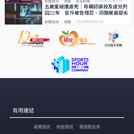
2026年08月07日
新聞資訊
港聞
首頁新聞
五歲童疑遭虐死｜母親認誤殺及虐兒判
囚22年 官斥被告殘忍、同類案最惡劣
2026年08月05日
新聞資訊
港聞
有用連結
新聞資訊
財經資訊
電視節目表