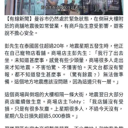
L
U
o
n
【有線新聞】曼谷市仍然處於緊急狀態，在倒冧大樓附
a
m
d
u
近的商舖地震後如常營業，有商戶指生意受影響，遊客
e
t
d
e
:
說不擔心安全。
1
9
.
彭先生在泰國居住超過20年，地震星期五發生時，他正
8
5
在自己寵物店看舖。商場店主彭先生：「我行了出去
%
坐，未知道甚麼事，感覺有些少頭暈，商場很多人走出
來才知地震，不害怕驚、不懂害怕。天文台都沒有警
報，都不知道發生甚麼事。（驚有餘震﹖）無法做準
備，這個地方地震應該沒問題，因為這邊只有一層。」
這個商場與倒塌的大樓相隔一條大街，地震翌日大部分
商店繼續做生意。商場店主Tohty：「我店舖沒有受
損，只是有很多灰塵。上星期很多人，不過今天沒有，
星期六及日損失超過5,000泰銖。」