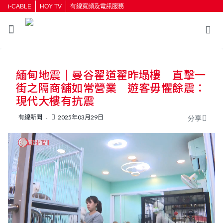
i-CABLE
HOY TV
有線寬頻及電訊服務
返回
緬甸地震｜曼谷翟道翟昨塌樓 直擊一
按輸入鍵開始搜尋
街之隔商舖如常營業 遊客毋懼餘震：
現代大樓有抗震
有線新聞
2025年03月29日
分享