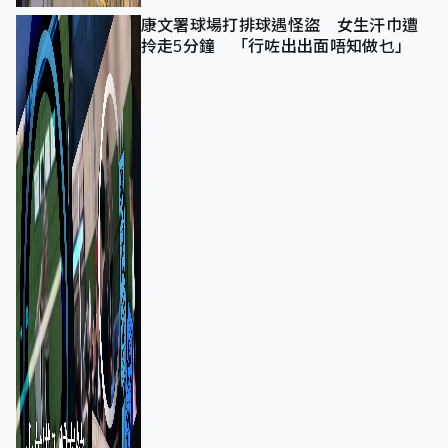
康文署球場打排球遇怪盜 女生汗巾遭
拎走5分鐘 「行咗出出面唔知做乜」