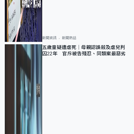
新聞資訊
新聞熱話
五歲童疑遭虐死｜母親認誤殺及虐兒判
囚22年 官斥被告殘忍、同類案最惡劣