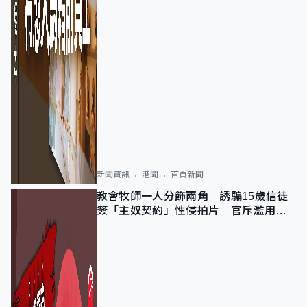
新聞資訊
港聞
首頁新聞
教會牧師一人分飾兩角 誘騙15歲信徒
簽「主奴契約」性侵拍片 官斥濫用教
友信任、二審判囚9年