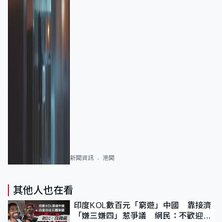
新聞資訊
港聞
其他人也在看
印度KOL數百元「窮遊」中國 靠接濟
「嫌三嫌四」惹爭議 網民：不歡迎劣