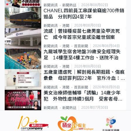
質旅客
2026年08月02日
新聞資訊
新聞熱話
CHANEL四前員工串謀偷竊逾700件銷
毀品 分別判囚4至7年
2026年08月03日
新聞資訊
港聞
流感｜曾接種疫苗七歲男童染甲流死
亡 成今年首宗兒童感染離世個案
2026年08月04日
新聞資訊
港聞
首頁新聞
九龍城學生宿舍地盤39歲安全經理失
足 14樓墮至4樓工作台、送院不治
2026年08月03日
新聞資訊
港聞
五歲童遭虐死｜解剖揭長期捱餓、傷痕
纍纍 母認罪判囚22年 官斥冷血：同
類案最惡劣
2026年08月05日
新聞資訊
港聞
首頁新聞
美女治療師借輔導「誘騙」14歲少年
犯 外物性虐持續3個月 受害者母：
要保護其他人
2026年07月30日
新聞資訊
新聞熱話