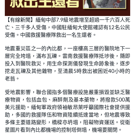
【有線新聞】緬甸中部7.9級地震增至超過一千六百人死
亡、三千多人受傷，中國駐緬甸大使館確認有12名公民
受傷。中國救援醫療隊救出一名生還者。
地震重災區之一的內比都，一座樓高三層的醫院地下一
層完全垮塌，滿布瓦礫。雲南救援醫療隊抵埗後，隨即
投入到醫院救災，用生命探測儀發現生命跡象後，逐步
挖走瓦礫及其他雜物，至清晨5時救出被困近40小時的
老翁。
受地震影響，聯合國指多個醫療設施嚴重損毀並缺乏醫
療物資，包括血包、麻醉劑及基本藥物，將撥款500萬
美元援助。緬甸軍政府領袖敏昂萊呼籲國際社會提供援
助，多國的救援隊伍和物資陸續抵達當地，但地震導致
多條主要道路變形，橋樑亦坍塌，阻礙物資運送。從衛
星圖片看到內比都機場的控制塔倒塌，機場要關閉。