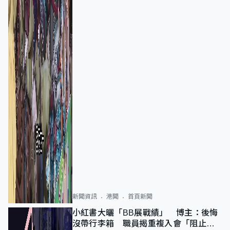
新聞資訊
港聞
首頁新聞
小紅書大曬「BB展戰績」 博主：後悔
沒帶行李箱 職員揭重複入會「阻止唔