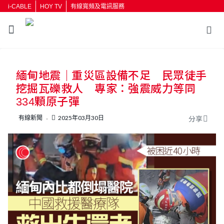
i-CABLE
HOY TV
有線寬頻及電訊服務
返回
緬甸地震｜重災區設備不足 民眾徒手
按輸入鍵開始搜尋
挖掘瓦礫救人 專家：強震威力等同
334顆原子彈
有線新聞
2025年03月30日
分享