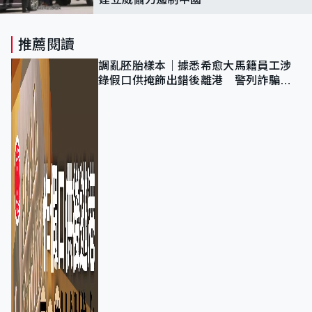
推薦閱讀
調亂胚胎樣本｜據悉希愈大馬籍員工涉
錄假口供掩飾出錯後離港 警列詐騙
正通緝在逃人士