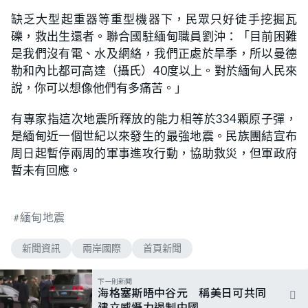
缺乏大型起重器等重型機器下，民眾只好徒手挖掘瓦
礫，救出生還者。聯合國駐緬甸職員劉沖：「目前困難
是我們沒有電、水及網絡，我們正處於旱季，所以曼德
勒和內比都可高達（攝氏）40度以上。對於緬甸人民來
說，你可以想像他們有多痛苦。」
有專家指這次地震所釋放的能力相等於334顆原子彈，
是緬甸近一個世紀以來發生的最強地震。民族團結宣布
周日起暫停兩周的軍事進攻行動，協助救災，但軍政府
暫未有回應。
緬甸地震
新聞資訊
兩岸國際
首頁新聞
下一則新聞
海格塞斯晤中谷元 稱美日可共同
建立威懾力遏制中國