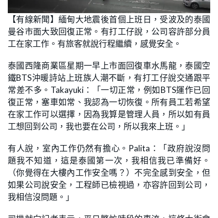
L
U
o
n
【有線新聞】緬甸大地震後首個上班日，受波及的泰國
a
m
d
u
曼谷市面大致回復正常。有打工仔說，公司容許部分員
e
t
d
e
:
工在家工作。有旅客就說行程繼續，感覺安全。
1
9
.
泰國西隆商業區星期一早上市面回復車水馬龍，泰國空
1
5
鐵BTS沖暖詩站上班族人潮不斷，有打工仔說交通跟平
%
常差不多。Takayuki：「一切正常，例如BTS運作已回
復正常，塞車如常、我認為一切恢復。所有員工若希望
在家工作可以選擇，因為我算是管理人員，所以如有員
工想回到公司，我也要在公司，所以我來上班。」
有人說，室內工作仍然有擔心。Palita：「政府說沒問
題我不知道，這是泰國第一次，我相信我已準備好。
（你覺得在大樓內工作安全嗎？）不完全感到安全，但
如果公司說安全，工程師已檢視過，亦容許回到公司，
我相信沒問題。」