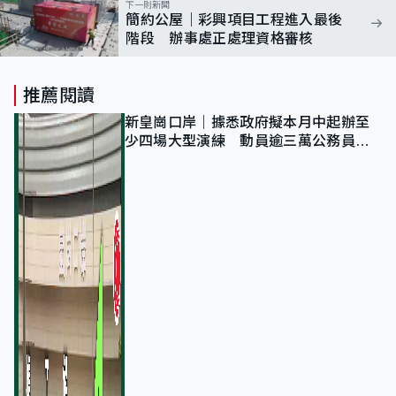
下一則新聞
簡約公屋｜彩興項目工程進入最後
階段 辦事處正處理資格審核
推薦閱讀
新皇崗口岸｜據悉政府擬本月中起辦至
少四場大型演練 動員逾三萬公務員人
次測試