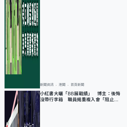
新聞資訊
港聞
首頁新聞
小紅書大曬「BB展戰績」 博主：後悔
沒帶行李箱 職員揭重複入會「阻止唔
到」