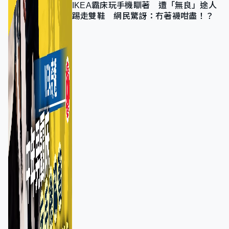
IKEA霸床玩手機瞓著 遭「無良」途人
踢走雙鞋 網民驚訝：冇著襪咁盡！？