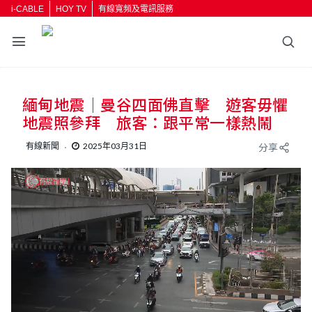
i-CABLE
HOY TV
有線寬頻及電訊服務
返回
緬甸地震｜曼谷四面佛直擊 遊客毋懼
按輸入鍵開始搜尋
地震照參拜 旅客：跟平常一樣熱鬧
有線新聞
2025年03月31日
分享