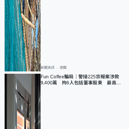
新聞資訊
港聞
Fun Coffee騙局｜警接225宗報案涉款
9,400萬 拘6人包括董事股東 最高金
額一宗涉近千萬