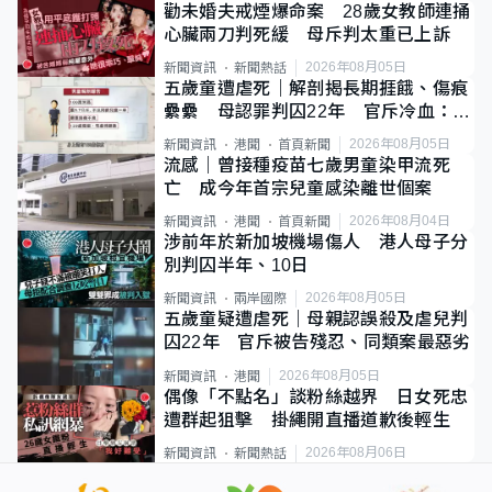
勸未婚夫戒煙爆命案 28歲女教師連捅
心臟兩刀判死緩 母斥判太重已上訴
2026年08月05日
新聞資訊
新聞熱話
五歲童遭虐死｜解剖揭長期捱餓、傷痕
纍纍 母認罪判囚22年 官斥冷血：同
類案最惡劣
2026年08月05日
新聞資訊
港聞
首頁新聞
流感｜曾接種疫苗七歲男童染甲流死
亡 成今年首宗兒童感染離世個案
2026年08月04日
新聞資訊
港聞
首頁新聞
涉前年於新加坡機場傷人 港人母子分
別判囚半年、10日
2026年08月05日
新聞資訊
兩岸國際
五歲童疑遭虐死｜母親認誤殺及虐兒判
囚22年 官斥被告殘忍、同類案最惡劣
2026年08月05日
新聞資訊
港聞
偶像「不點名」談粉絲越界 日女死忠
遭群起狙擊 掛繩開直播道歉後輕生
2026年08月06日
新聞資訊
新聞熱話