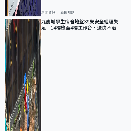
新聞資訊
新聞熱話
九龍城學生宿舍地盤39歲安全經理失
足 14樓墮至4樓工作台、送院不治