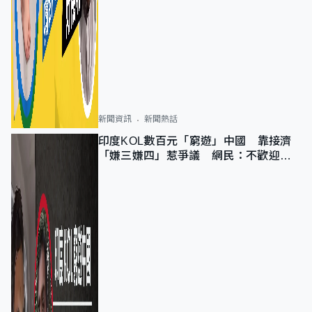
新聞資訊
新聞熱話
印度KOL數百元「窮遊」中國 靠接濟
「嫌三嫌四」惹爭議 網民：不歡迎劣
質旅客