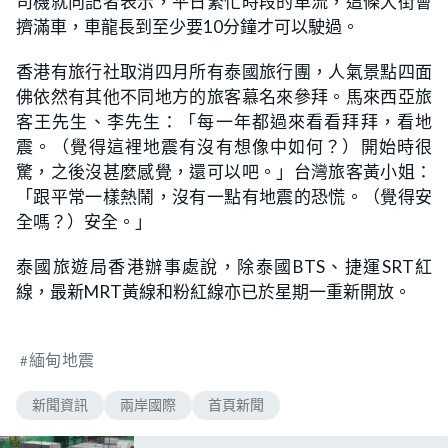
司機就向記者表示，平日繁忙時段的車流，這條大街會
擠滿車，車龍長到至少要10分鐘才可以駛過。
香港有旅行社取消四月所有泰國旅行團，人氣景點四面
佛依然有其他不同地方的旅客慕名來參拜。馬來西亞旅
客王先生、李先生：「每一年都過來看看拜拜，看地
震。（覺得這裡地震有沒有想像中如何？）開始時很
驚，之後沒甚麼感覺，還可以吧。」台灣旅客黃小姐：
「跟平常一樣熱鬧，沒有一點有地震的恐慌。（覺得安
全嗎？）安全。」
泰國旅遊局香港辦事處說，除泰國BTS、捷運SRT紅
線，最新MRT黃線和粉紅線亦已於星期一重新開放。
緬甸地震
新聞資訊
兩岸國際
首頁新聞