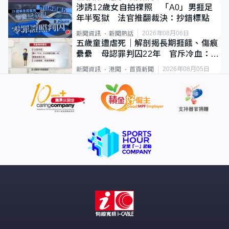
涉誘12歲女自拍祼照 「A0」男捱足
年半冤獄 法官推翻裁決：抄錯標點
2026年08月06日
新聞資訊
新聞熱話
五歲童遭虐死｜解剖揭長期捱餓、傷痕
纍纍 母認罪判囚22年 官斥冷血：同
類案最惡劣
2026年08月05日
新聞資訊
港聞
首頁新聞