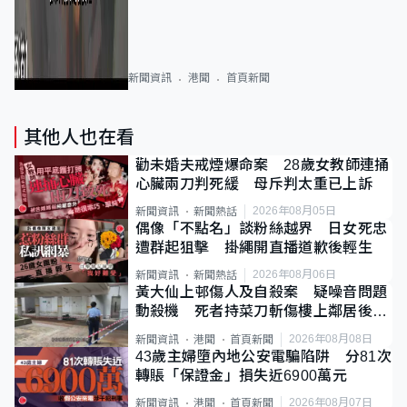
新聞資訊
港聞
首頁新聞
其他人也在看
勸未婚夫戒煙爆命案 28歲女教師連捅
心臟兩刀判死緩 母斥判太重已上訴
2026年08月05日
新聞資訊
新聞熱話
偶像「不點名」談粉絲越界 日女死忠
遭群起狙擊 掛繩開直播道歉後輕生
2026年08月06日
新聞資訊
新聞熱話
黃大仙上邨傷人及自殺案 疑噪音問題
動殺機 死者持菜刀斬傷樓上鄰居後墮
斃
2026年08月08日
新聞資訊
港聞
首頁新聞
43歲主婦墮內地公安電騙陷阱 分81次
轉賬「保證金」損失近6900萬元
2026年08月07日
新聞資訊
港聞
首頁新聞