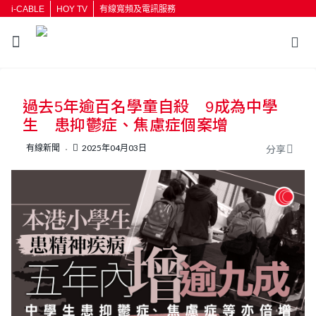
i-CABLE
HOY TV
有線寬頻及電訊服務
過去5年逾百名學童自殺 9成為中學
生 患抑鬱症、焦慮症個案增
有線新聞
2025年04月03日
分享