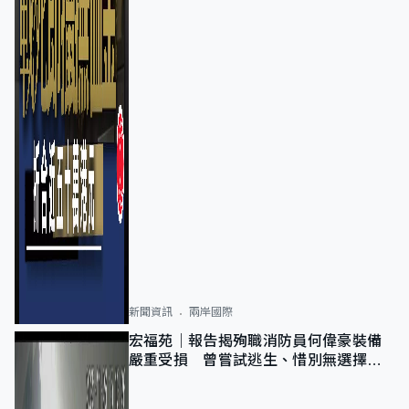
新聞資訊
兩岸國際
宏福苑｜報告揭殉職消防員何偉豪裝備
嚴重受損 曾嘗試逃生、惜別無選擇下
棄裝備墮樓