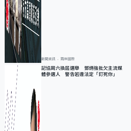
新聞資訊
兩岸國際
記協周六換屆選舉 鄧炳強批欠主流媒
體參選人 警告若違法定「釘死你」