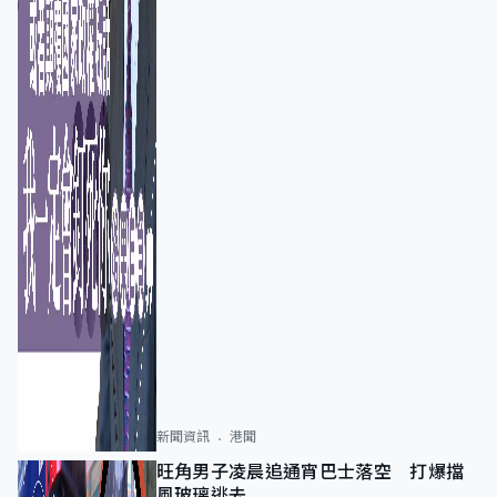
新聞資訊
港聞
旺角男子凌晨追通宵巴士落空 打爆擋
風玻璃逃去