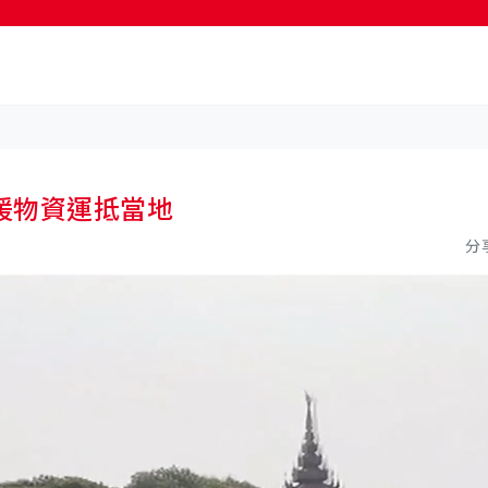
按輸入鍵開始搜尋
援物資運抵當地
分