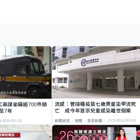
流感｜曾接種疫苗七歲男童染甲流死
工串謀偷竊逾700件銷
亡 成今年首宗兒童感染離世個案
至7年
2026年08月04日
新聞資訊
港聞
首頁新聞
26年08月03日