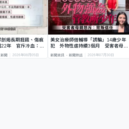
解剖揭長期捱餓、傷痕
美女治療師借輔導「誘騙」14歲少年
22年 官斥冷血：同
犯 外物性虐持續3個月 受害者母：
要保護其他人
2026年08月05日
2026年07月30日
頁新聞
新聞資訊
新聞熱話