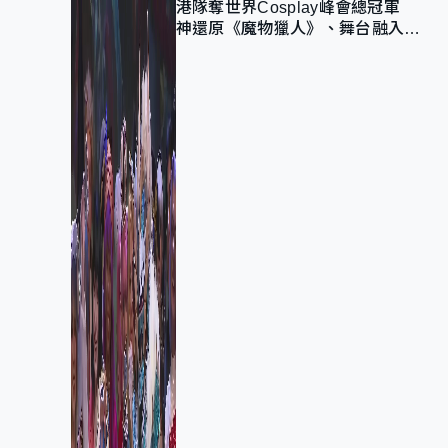
港隊奪世界Cosplay峰會總冠軍
神還原《魔物獵人》、舞台融入獅
子山 參賽者：讓大家認識香港