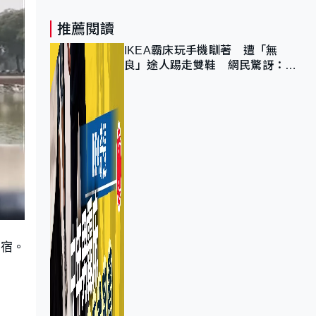
推薦閱讀
IKEA霸床玩手機瞓著 遭「無
良」途人踢走雙鞋 網民驚訝：冇
著襪咁盡！？
露宿。