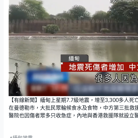
U
n
【有線新聞】緬甸上星期7.7級地震，增至3,300多人死
m
u
t
在曼德勒市，大批民眾輪候食水及食物，中方第三批救
e
醫院也因傷者眾多只收急症，內地與香港救援隊就設立
緬甸地震