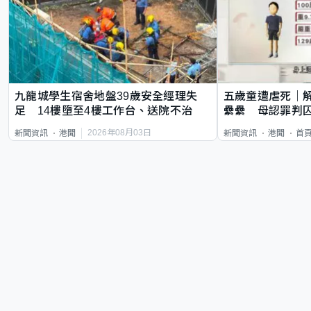
九龍城學生宿舍地盤39歲安全經理失
五歲童遭虐死｜
足 14樓墮至4樓工作台、送院不治
纍纍 母認罪判囚
類案最惡劣
2026年08月03日
新聞資訊
港聞
新聞資訊
港聞
首