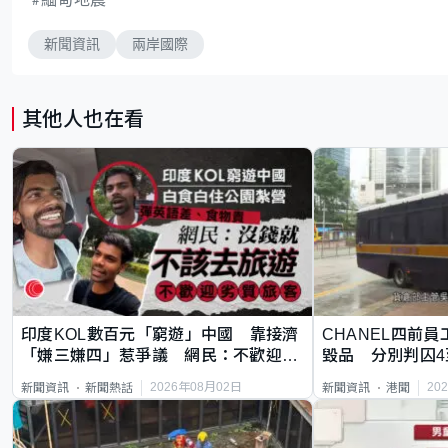
新聞資訊
兩岸國際
其他人也在看
印度KOL數百元「窮遊」中國 靠接濟
CHANEL四前員
「嫌三嫌四」惹爭議 網民：不歡迎劣
毀品 分別判囚4
質旅客
2026年08月02日
20
新聞資訊
新聞熱話
新聞資訊
港聞