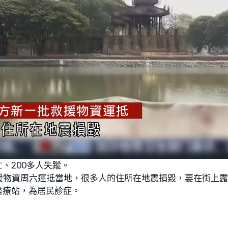
L
o
亡、200多人失蹤。
a
d
e
援物資周六運抵當地，很多人的住所在地震損毀，要在街上
d
:
醫療站，為居民診症。
9
6
.
4
3
%