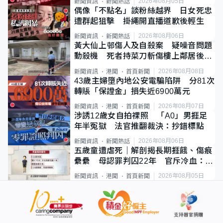
2026年08月05日
新聞資訊
新聞熱話
偶像「不點名」談粉絲越界 日女死忠
遭群起狙擊 掛繩開直播道歉後輕生
2026年08月06日
新聞資訊
新聞熱話
黃大仙上邨傷人及自殺案 疑噪音問題
動殺機 死者持菜刀斬傷樓上鄰居後墮
斃
2026年08月08日
新聞資訊
港聞
首頁新聞
43歲主婦墮內地公安電騙陷阱 分81次
轉賬「保證金」損失近6900萬元
2026年08月07日
新聞資訊
港聞
首頁新聞
涉誘12歲女自拍祼照 「A0」男捱足
年半冤獄 法官推翻裁決：抄錯標點
2026年08月06日
新聞資訊
新聞熱話
五歲童遭虐死｜解剖揭長期捱餓、傷痕
纍纍 母認罪判囚22年 官斥冷血：同
類案最惡劣
2026年08月05日
新聞資訊
港聞
首頁新聞