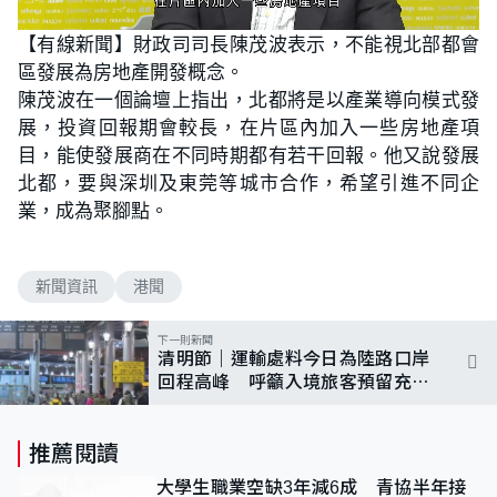
L
U
o
n
【有線新聞】財政司司長陳茂波表示，不能視北部都會
a
m
d
u
區發展為房地產開發概念。
e
t
d
e
:
陳茂波在一個論壇上指出，北都將是以產業導向模式發
8
7
展，投資回報期會較長，在片區內加入一些房地產項
.
1
目，能使發展商在不同時期都有若干回報。他又說發展
0
%
北都，要與深圳及東莞等城市合作，希望引進不同企
業，成為聚腳點。
新聞資訊
港聞
下一則新聞
清明節｜運輸處料今日為陸路口岸
回程高峰 呼籲入境旅客預留充足
交通時間
推薦閱讀
大學生職業空缺3年減6成 青協半年接