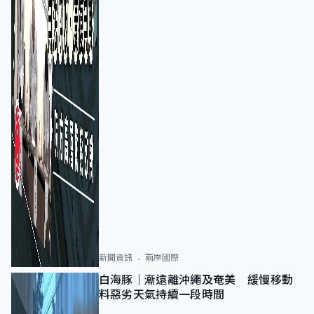
新聞資訊
兩岸國際
白海豚｜漸遠離沖繩及奄美 緩慢移動
料惡劣天氣持續一段時間