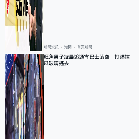
新聞資訊
港聞
首頁新聞
旺角男子凌晨追通宵巴士落空 打爆擋
風玻璃逃去