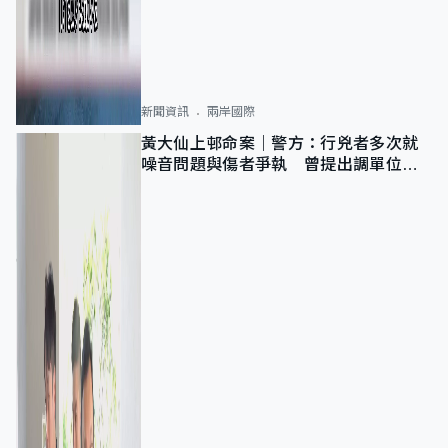
新聞資訊
兩岸國際
黃大仙上邨命案｜警方：行兇者多次就
噪音問題與傷者爭執 曾提出調單位已
獲批