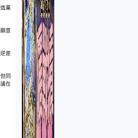
製造業
至願意
易逆差
，但同
提議在