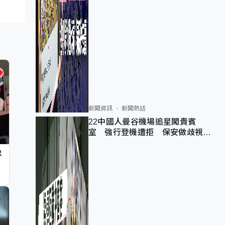
新聞資訊
新聞熱話
22中國人曼谷機場追星闖貴賓
室 強行登機遭拒 保安做歧視手
勢遭紀律處分
忠