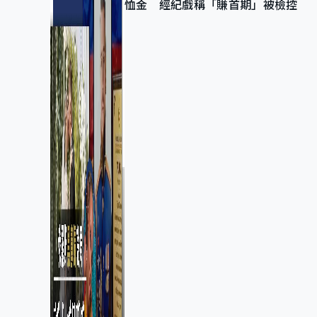
恤金 經紀戲稱「賺首期」被檢控