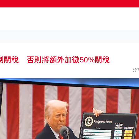
按輸入鍵開始搜尋
關稅 否則將額外加徵50%關稅
分