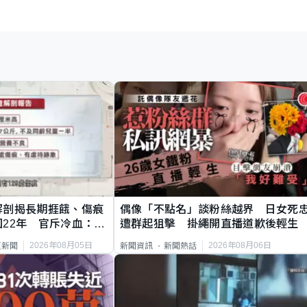
解剖揭長期捱餓、傷痕
偶像「不點名」談粉絲越界 日女死
22年 官斥冷血：同
遭群起狙擊 掛繩開直播道歉後輕生
2026年08月05日
2026年08月06日
頁新聞
新聞資訊
新聞熱話