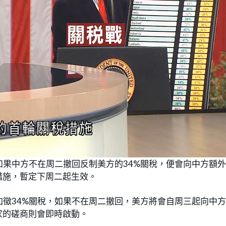
果中方不在周二撤回反制美方的34%關稅，便會向中方額
措施，暫定下周二起生效。
徵34%關稅，如果不在周二撤回，美方將會自周三起向中
家的磋商則會即時啟動。