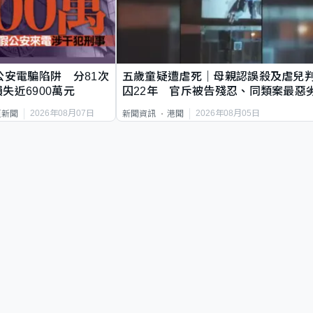
公安電騙陷阱 分81次
五歲童疑遭虐死｜母親認誤殺及虐兒
失近6900萬元
囚22年 官斥被告殘忍、同類案最惡
2026年08月07日
2026年08月05日
頁新聞
新聞資訊
港聞