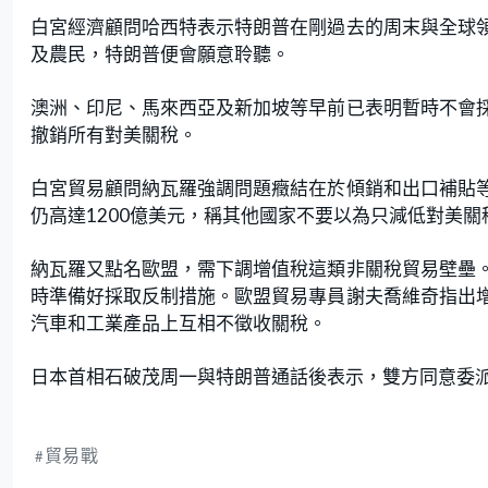
白宮經濟顧問哈西特表示特朗普在剛過去的周末與全球
及農民，特朗普便會願意聆聽。
澳洲、印尼、馬來西亞及新加坡等早前已表明暫時不會
撤銷所有對美關稅。
白宮貿易顧問納瓦羅強調問題癥結在於傾銷和出口補貼
仍高達1200億美元，稱其他國家不要以為只減低對美
納瓦羅又點名歐盟，需下調增值稅這類非關稅貿易壁壘
時準備好採取反制措施。歐盟貿易專員謝夫喬維奇指出
汽車和工業產品上互相不徵收關稅。
日本首相石破茂周一與特朗普通話後表示，雙方同意委
貿易戰