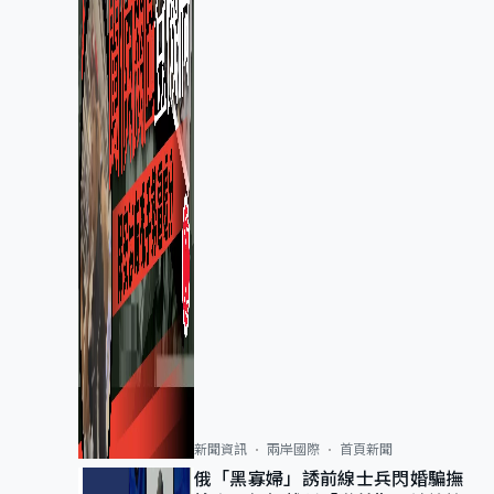
新聞資訊
兩岸國際
首頁新聞
俄「黑寡婦」誘前線士兵閃婚騙撫