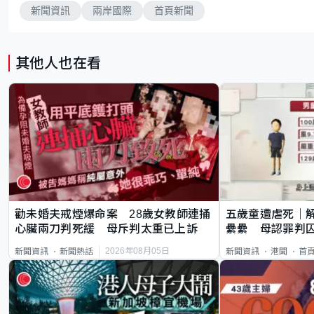
新聞資訊
兩岸國際
首頁新聞
其他人也在看
勸未婚夫戒煙爆命案 28歲女教師連捅
五歲童遭虐死｜
心臟兩刀判死緩 母斥判太重已上訴
纍纍 母認罪判囚
類案最惡劣
2026年08月05日
新聞資訊
新聞熱話
新聞資訊
港聞
首