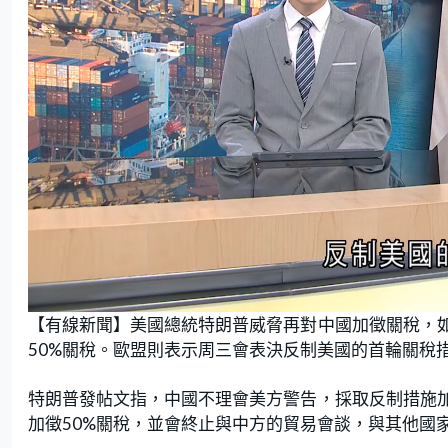
L
U
o
n
【有線新聞】美國總統特朗普威脅再對中國加徵關稅，如
a
m
d
u
e
t
50%關稅。歐盟則表示周三會表決反制美國的首輪關稅
d
e
:
2
1
.
特朗普發帖文指，中國不理會美方警告，採取反制措施加
7
4
加徵50%關稅，並會終止與中方的貿易會談，與其他國
%