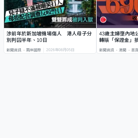
涉前年於新加坡機場傷人 港人母子分
43歲主婦墮內地
別判囚半年、10日
轉賬「保證金」損
2026年08月05日
新聞資訊
兩岸國際
新聞資訊
港聞
首