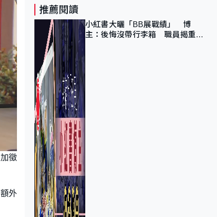
推薦閱讀
小紅書大曬「BB展戰績」 博
主：後悔沒帶行李箱 職員揭重複
入會「阻止唔到」
外加徵
方額外