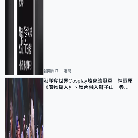
新聞資訊
港聞
港隊奪世界Cosplay峰會總冠軍 神還原
《魔物獵人》、舞台融入獅子山 參賽
者：讓大家認識香港