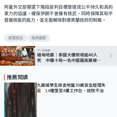
阿曼外交部期望下階段談判目標是達成公平持久和具約
束力的協議，確保伊朗不會擁有核武，同時保障其和平
發展核能的能力，並全面解除對德黑蘭政府的制裁。
新聞資訊
兩岸國際
下一則新聞
緬甸地震｜泰國大樓倒塌逾40人
死 中鐵十局一名中國籍高層被
捕 正調查是否涉用不合格鋼材
推薦閱讀
九龍城學生宿舍地盤39歲安全經理失
足 14樓墮至4樓工作台、送院不治