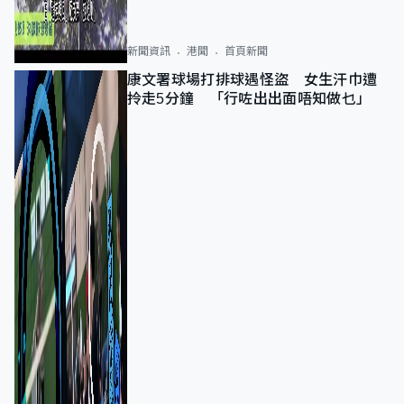
新聞資訊
港聞
首頁新聞
康文署球場打排球遇怪盜 女生汗巾遭
拎走5分鐘 「行咗出出面唔知做乜」