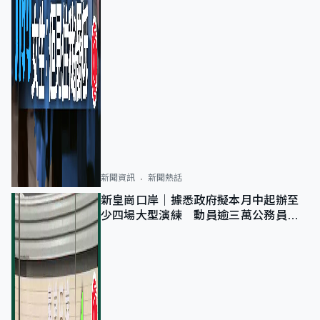
新聞資訊
新聞熱話
新皇崗口岸｜據悉政府擬本月中起辦至
少四場大型演練 動員逾三萬公務員人
次測試