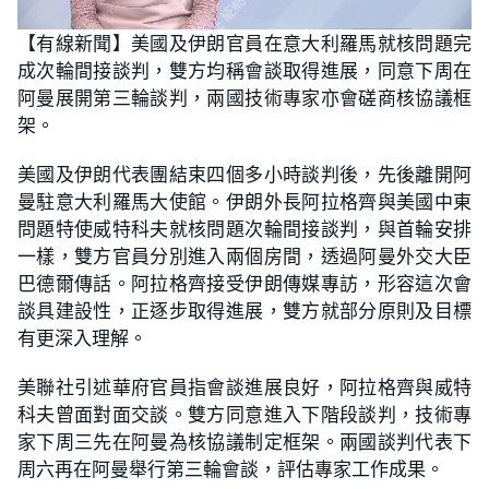
L
U
o
n
【有線新聞】美國及伊朗官員在意大利羅馬就核問題完
a
m
d
u
成次輪間接談判，雙方均稱會談取得進展，同意下周在
e
t
d
e
:
阿曼展開第三輪談判，兩國技術專家亦會磋商核協議框
3
1
架。
.
4
0
美國及伊朗代表團結束四個多小時談判後，先後離開阿
%
曼駐意大利羅馬大使館。伊朗外長阿拉格齊與美國中東
問題特使威特科夫就核問題次輪間接談判，與首輪安排
一樣，雙方官員分別進入兩個房間，透過阿曼外交大臣
巴德爾傳話。阿拉格齊接受伊朗傳媒專訪，形容這次會
談具建設性，正逐步取得進展，雙方就部分原則及目標
有更深入理解。
美聯社引述華府官員指會談進展良好，阿拉格齊與威特
科夫曾面對面交談。雙方同意進入下階段談判，技術專
家下周三先在阿曼為核協議制定框架。兩國談判代表下
周六再在阿曼舉行第三輪會談，評估專家工作成果。