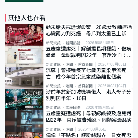
其他人也在看
勸未婚夫戒煙爆命案 28歲女教師連捅
心臟兩刀判死緩 母斥判太重已上訴
2026年08月05日
新聞資訊
新聞熱話
五歲童遭虐死｜解剖揭長期捱餓、傷痕
纍纍 母認罪判囚22年 官斥冷血：同
類案最惡劣
2026年08月05日
新聞資訊
港聞
首頁新聞
流感｜曾接種疫苗七歲男童染甲流死
亡 成今年首宗兒童感染離世個案
2026年08月04日
新聞資訊
港聞
首頁新聞
涉前年於新加坡機場傷人 港人母子分
別判囚半年、10日
2026年08月05日
新聞資訊
兩岸國際
五歲童疑遭虐死｜母親認誤殺及虐兒判
囚22年 官斥被告殘忍、同類案最惡劣
2026年08月05日
新聞資訊
港聞
偶像「不點名」談粉絲越界 日女死忠