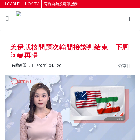
i-CABLE
HOY TV
有線寬頻及電訊服務
返回
美伊就核問題次輪間接談判結束 下周
按輸入鍵開始搜尋
阿曼再晤
有線新聞
2025年04月20日
分享