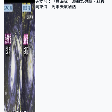
天文台：「白海豚」減弱為強颱、料移
向東海 周末天氣酷熱