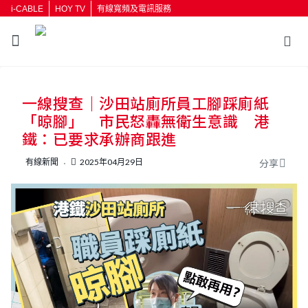
i-CABLE
HOY TV
有線寬頻及電訊服務
返回
一線搜查｜沙田站廁所員工腳踩廁紙
按輸入鍵開始搜尋
「晾腳」 市民怒轟無衛生意識 港
鐵：已要求承辦商跟進
有線新聞
2025年04月29日
分享