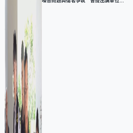
噪音問題與傷者爭執 曾提出調單位已
獲批