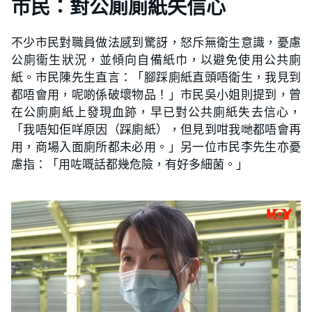
市民：對公廁廁紙失信心
不少市民對職員做法感到驚訝，怒斥無衛生意識，憂慮
公廁衞生狀況，並傾向自備紙巾，以避免使用公共廁
紙。市民陳先生直言：「腳踩廁紙直頭唔衛生，我見到
都唔會用，呢啲係破壞物品！」市民吳小姐則提到，曾
在公廁廁紙上發現血跡，早已對公共廁紙失去信心，
「我唔知佢咩原因（踩廁紙），但見到咁我哋都唔會再
用，商場入面廁所都未必用。」另一位市民李先生亦憂
慮指：「用咗嘅話都幾危險，有好多細菌。」