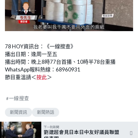
78 HOY資訊台：《一線搜查》
播出日期：逢周一至五
播出時間：晚上8時77台首播、10時半78台重播
WhatsApp報料熱線：68960931
節目重溫請＜
按此
＞
一線搜查
新聞資訊
新聞熱話
下一則新聞
劉建超會見日本日中友好議員聯盟