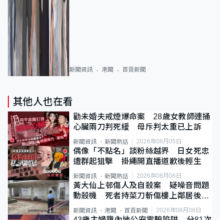
新聞資訊
港聞
首頁新聞
其他人也在看
勸未婚夫戒煙爆命案 28歲女教師連捅
心臟兩刀判死緩 母斥判太重已上訴
2026年08月05日
新聞資訊
新聞熱話
偶像「不點名」談粉絲越界 日女死忠
遭群起狙擊 掛繩開直播道歉後輕生
2026年08月06日
新聞資訊
新聞熱話
黃大仙上邨傷人及自殺案 疑噪音問題
動殺機 死者持菜刀斬傷樓上鄰居後墮
斃
2026年08月08日
新聞資訊
港聞
首頁新聞
43歲主婦墮內地公安電騙陷阱 分81次