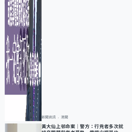
新聞資訊
港聞
黃大仙上邨命案｜警方：行兇者多次就