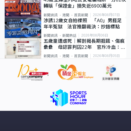
轉賬「保證金」損失近6900萬元
2026年08月07日
新聞資訊
港聞
首頁新聞
涉誘12歲女自拍祼照 「A0」男捱足
年半冤獄 法官推翻裁決：抄錯標點
2026年08月06日
新聞資訊
新聞熱話
五歲童遭虐死｜解剖揭長期捱餓、傷痕
纍纍 母認罪判囚22年 官斥冷血：同
類案最惡劣
2026年08月05日
新聞資訊
港聞
首頁新聞