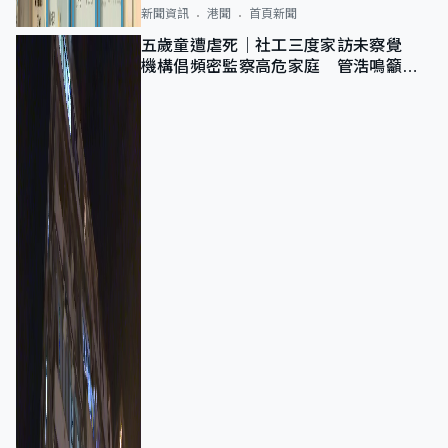
新聞資訊
港聞
首頁新聞
五歲童遭虐死｜社工三度家訪未察覺
機構倡頻密監察高危家庭 管浩鳴籲加
強跨部門協作