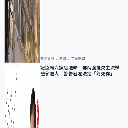
新聞資訊
港聞
首頁新聞
記協周六換屆選舉 鄧炳強批欠主流媒
體參選人 警告若違法定「釘死你」