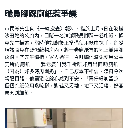
職員腳踩廁紙惹爭議
市民岑先生向《一線搜查》報料，指於上月5日在港鐵
沙田站的公廁內，目睹一名清潔職員腳踩一卷廁紙。據
岑先生描述，當時他如廁後正準備使用紙巾抹手，卻發
現該職員在疑似雜物房內，將一卷廁紙置於地上並用腳
踩踏。岑先生續指，家人過往一直叮囑他避免使用公共
廁所的廁紙，「我老婆叫我千祈唔好用出面啲廁紙，
（因為）好多時周圍扔」，自己原本不相信，怎料今次
親眼目睹，他震驚之餘亦感到不安，「再仔細啲留意，
佢個廁紙係用嚟晾腳，對鞋又污糟、地下又污糟，好容
易惹到細菌。」