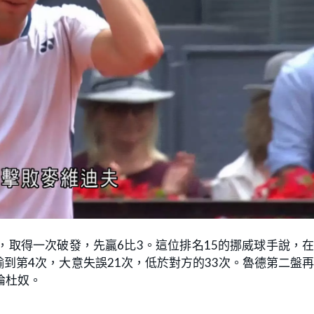
，取得一次破發，先贏6比3。這位排名15的挪威球手說，
到第4次，大意失誤21次，低於對方的33次。魯德第二盤
倫杜奴。