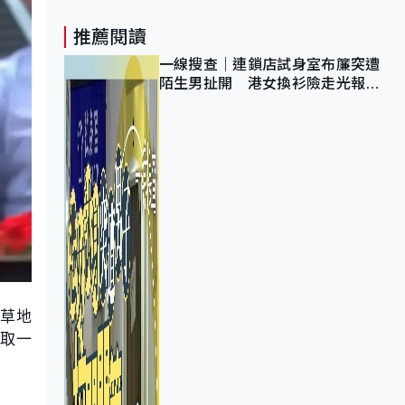
推薦閱讀
一線搜查｜連鎖店試身室布簾突遭
陌生男扯開 港女換衫險走光報
警 全港分店急換實體門
在草地
再取一