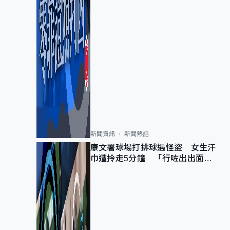
新聞資訊
新聞熱話
康文署球場打排球遇怪盜 女生汗
巾遭拎走5分鐘 「行咗出出面唔
知做乜」