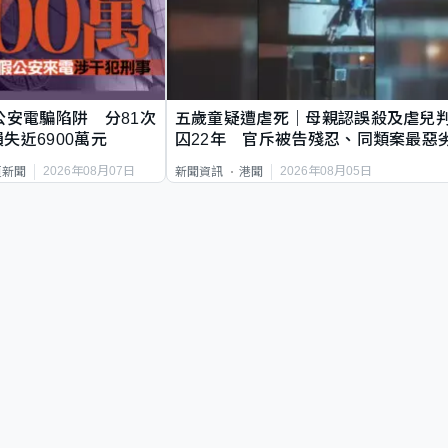
公安電騙陷阱 分81次
五歲童疑遭虐死｜母親認誤殺及虐兒
失近6900萬元
囚22年 官斥被告殘忍、同類案最惡
2026年08月07日
2026年08月05日
頁新聞
新聞資訊
港聞