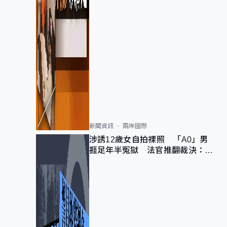
新聞資訊
兩岸國際
涉誘12歲女自拍祼照 「A0」男
捱足年半冤獄 法官推翻裁決：抄
錯標點