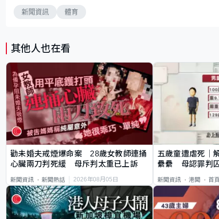
新聞資訊
體育
其他人也在看
勸未婚夫戒煙爆命案 28歲女教師連捅
五歲童遭虐死｜
心臟兩刀判死緩 母斥判太重已上訴
纍纍 母認罪判囚
類案最惡劣
2026年08月05日
新聞資訊
新聞熱話
新聞資訊
港聞
首