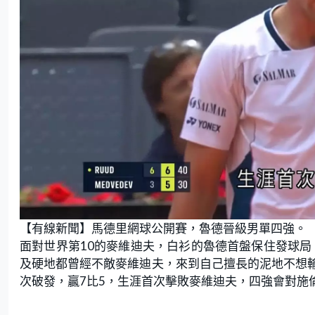
【有線新聞】馬德里網球公開賽，魯德晉級男單四強。
面對世界第10的麥維迪夫，白衫的魯德首盤保住發球局
及硬地都曾經不敵麥維迪夫，來到自己擅長的泥地不想輸
次破發，贏7比5，生涯首次擊敗麥維迪夫，四強會對施