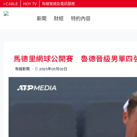
i-CABLE
HOY TV
有線寬頻及電訊服務
新聞
財經
特約內容
返回
馬德里網球公開賽 魯德晉級男單四
有線新聞
2025年05月02日