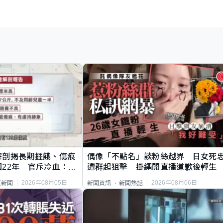
解剖揭長期捱餓、傷痕
偶像「不點名」談粉絲越界 日女死
22年 官斥冷血：同
遭群起狙擊 掛繩開直播道歉後輕生
2026年08月05日
2026年08月06日
頁新聞
新聞資訊
新聞熱話