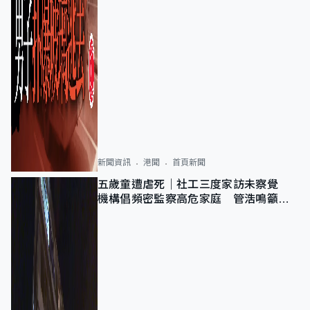
新聞資訊
港聞
首頁新聞
五歲童遭虐死｜社工三度家訪未察覺
機構倡頻密監察高危家庭 管浩鳴籲加
強跨部門協作