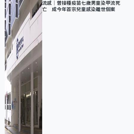
流感｜曾接種疫苗七歲男童染甲流死
亡 成今年首宗兒童感染離世個案