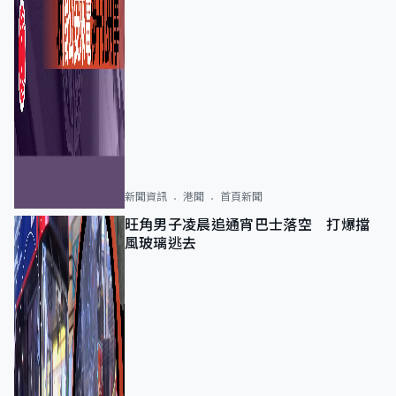
新聞資訊
港聞
首頁新聞
旺角男子凌晨追通宵巴士落空 打爆擋
風玻璃逃去