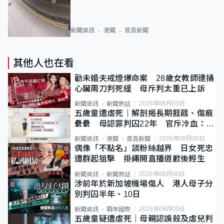
新聞資訊
港聞
首頁新聞
其他人也在看
勸未婚夫戒煙爆命案 28歲女教師連捅
心臟兩刀判死緩 母斥判太重已上訴
2026年08月05日
新聞資訊
新聞熱話
五歲童遭虐死｜解剖揭長期捱餓、傷痕
纍纍 母認罪判囚22年 官斥冷血：同
類案最惡劣
2026年08月05日
新聞資訊
港聞
首頁新聞
偶像「不點名」談粉絲越界 日女死忠
遭群起狙擊 掛繩開直播道歉後輕生
2026年08月06日
新聞資訊
新聞熱話
涉前年於新加坡機場傷人 港人母子分
別判囚半年、10日
2026年08月05日
新聞資訊
兩岸國際
五歲童疑遭虐死｜母親認誤殺及虐兒判