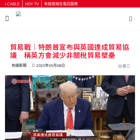
i-CABLE
HOY TV
有線寬頻及電訊服務
返回
貿易戰｜特朗普宣布與英國達成貿易協
按輸入鍵開始搜尋
議 稱英方會減少非關稅貿易壁壘
有線新聞
2025年05月08日
分享