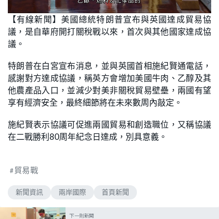
L
U
o
n
【有線新聞】美國總統特朗普宣布與英國達成貿易協
a
m
d
u
議，是自華府開打關稅戰以來，首次與其他國家達成協
e
t
d
e
:
議。
6
1
.
特朗普在白宮宣布消息，並與英國首相施紀賢通電話，
3
6
感謝對方達成協議，稱英方會增加美國牛肉、乙醇及其
%
他農產品入口，並減少對美非關稅貿易壁壘，兩國有望
享有經濟安全，最終細節將在未來數周內敲定。
施紀賢表示協議可促進兩國貿易和創造職位，又稱協議
在二戰勝利80周年紀念日達成，別具意義。
貿易戰
新聞資訊
兩岸國際
首頁新聞
下一則新聞