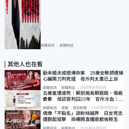
新聞資訊
新聞熱話
其他人也在看
勸未婚夫戒煙爆命案 28歲女教師連捅
心臟兩刀判死緩 母斥判太重已上訴
2026年08月05日
新聞資訊
新聞熱話
五歲童遭虐死｜解剖揭長期捱餓、傷痕
纍纍 母認罪判囚22年 官斥冷血：同
類案最惡劣
2026年08月05日
新聞資訊
港聞
首頁新聞
偶像「不點名」談粉絲越界 日女死忠
遭群起狙擊 掛繩開直播道歉後輕生
2026年08月06日
新聞資訊
新聞熱話