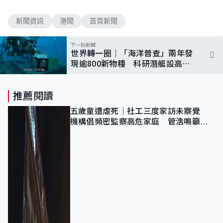
新聞資訊
港聞
首頁新聞
下一則新聞
世界轉一圈｜「海洋普查」兩年發
現逾800新物種 科研潛艇設高科
技儀器加快分辨
推薦閱讀
五歲童遭虐死｜社工三度家訪未察覺
機構倡頻密監察高危家庭 管浩鳴籲加
強跨部門協作