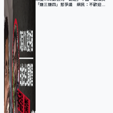
「嫌三嫌四」惹爭議 網民：不歡迎劣
質旅客