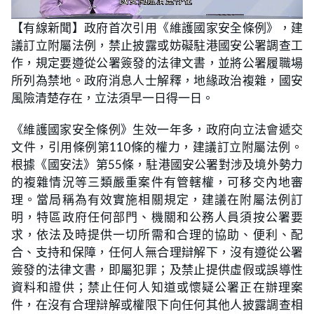
L
U
o
n
【有線新聞】政府首次引用《維護國家安全條例》，建
a
m
d
u
議訂立附屬法例，禁止披露或妨礙駐港國安公署調查工
e
t
d
e
:
作，規定要遵從公署簽發的法律文書，並將公署履職場
2
2
所列為禁地。政府消息人士解釋，地緣政治複雜，國安
.
9
風險清楚存在，立法須早一日得一日。
2
%
《維護國家安全條例》生效一年多，政府向立法會遞交
文件，引用條例第110條的權力，建議訂立附屬法例。
根據《國安法》第55條，駐港國安公署對涉及境外勢力
的複雜情況等三類嚴重案件有管轄權，可移交內地審
理。當局稱為有效實施相關規定，建議在附屬法例訂
明，特區政府任何部門、機關和公務人員須按公署要
求，依法及時提供一切所需和合理的協助、便利、配
合、支持和保障，任何人無合理辯解下，沒有遵從公署
簽發的法律文書，即屬犯罪；及禁止提供虛假或誤導性
資料和證供；禁止任何人知道或懷疑公署正在辦理案
件，在沒有合理辯解或權限下向任何其他人披露調查相