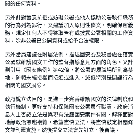
關的任何資料。
另外針對蓄意抗拒或妨礙公署或他人協助公署執行職務
的行為列為罪行，又建議加入原則性條文，明確保密義
務，規定任何人不得獲取管有或披露公署相關的工作資
料，除非公署已公開資料或給予合法權限。
另外當局建議在附屬法例，描述國安委及秘書處在落實
公署就維護國安工作的監督指導意見方面的角色。又計
劃引用《國安條例》第42條，將公署的履職場所劃為禁
地，防範未經授權而接近或進入，減低特別是間諜行為
相關的國安風險。
政府說立法目的，是進一步完善維護國安的法律制度和
執行機制，更好支持和保障國安公署履行職責。政府消
息人士否認立法是與現有法庭國安案件有關，解釋面對
地緣政治愈趨複雜，希望盡快立法，將盡快敲定相關條
文並刊憲實施，然後提交立法會先訂立、後審議。