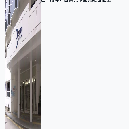
亡 成今年首宗兒童感染離世個案