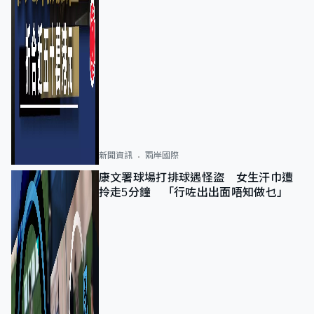
新聞資訊
兩岸國際
康文署球場打排球遇怪盜 女生汗巾遭
拎走5分鐘 「行咗出出面唔知做乜」