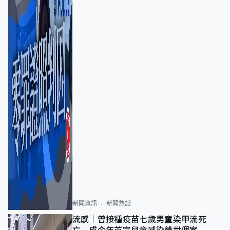
新聞資訊
新聞熱話
流感｜曾接種疫苗七歲男童染甲流死