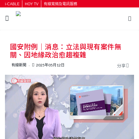
i-CABLE
HOY TV
有線寬頻及電訊服務
返回
國安附例｜消息：立法與現有案件無
按輸入鍵開始搜尋
關、因地緣政治愈趨複雜
有線新聞
2025年05月12日
分享