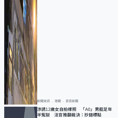
新聞資訊
港聞
首頁新聞
涉誘12歲女自拍祼照 「A0」男捱足年
半冤獄 法官推翻裁決：抄錯標點