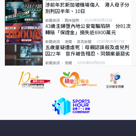
涉前年於新加坡機場傷人 港人母子分
別判囚半年、10日
2026年08月05日
新聞資訊
兩岸國際
43歲主婦墮內地公安電騙陷阱 分81次
轉賬「保證金」損失近6900萬元
2026年08月07日
新聞資訊
港聞
首頁新聞
五歲童疑遭虐死｜母親認誤殺及虐兒判
囚22年 官斥被告殘忍、同類案最惡劣
2026年08月05日
新聞資訊
港聞